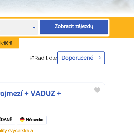
Zobrazit zájezdy
e
ritérií
Řadit dle
Doporučené
rojmezí + VADUZ +
Do
oblíbených
ÍDANĚ
Německo
lity švýcarské a