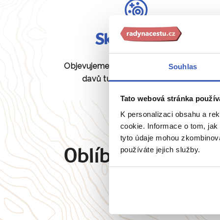
Skryté perly
Objevujeme pro vás unikátní místa bez
Souhlas
davů turistů, která jiní neznají.
Tato webová stránka použív
K personalizaci obsahu a re
cookie. Informace o tom, jak
tyto údaje mohou zkombinovat
používáte jejich služby.
Oblíbené cíle
Angl