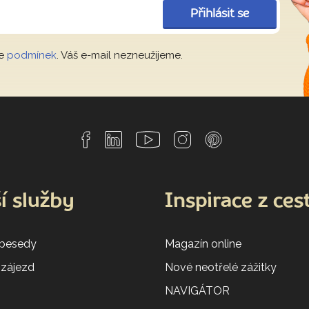
Přihlásit se
le
podmínek
. Váš e-mail nezneužijeme.
í služby
Inspirace z ces
 besedy
Magazín online
 zájezd
Nové neotřelé zážitky
NAVIGÁTOR