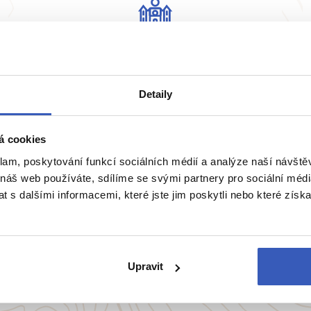
Žádná masovka
Na zájezd bereme maximálně 15 osob
Detaily
pro dobrou atmosféru.
á cookies
klam, poskytování funkcí sociálních médií a analýze naší návšt
 náš web používáte, sdílíme se svými partnery pro sociální média
 s dalšími informacemi, které jste jim poskytli nebo které získa
ie
Belgie
Francie
Irsko
Itálie
Upravit