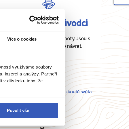
Fundovaní průvodci
Daná místa znají jako své boty. Jsou s
Více o cookies
vámi od odjezdu až po návrat.
ěvnosti využíváme soubory
, inzerci a analýzy. Partneři
li v důsledku toho, že
Portugalsko
a
54 dalších koutů světa
Povolit vše