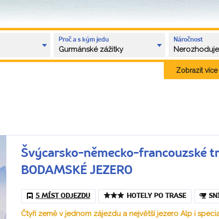
Proč a s kým jedu
Náročnost
Gurmánské zážitky
Nerozhoduj
Zobrazit více k
Švýcarsko-německo-francouzské t
BODAMSKÉ JEZERO
5 MÍST ODJEZDU
HOTELY PO TRASE
SN
Čtyři země v jednom zájezdu a největší jezero Alp i specia