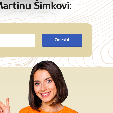
Martinu Šimkovi:
Odeslat