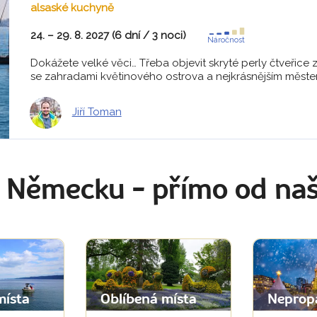
alsaské kuchyně
24. – 29. 8. 2027 (6 dní / 3 noci)
Náročnost
Dokážete velké věci… Třeba objevit skryté perly čtveřice 
se zahradami květinového ostrova a nejkrásnějším městem
Jiří Toman
v Německu
- přímo od na
místa
Oblíbená místa
Neprop