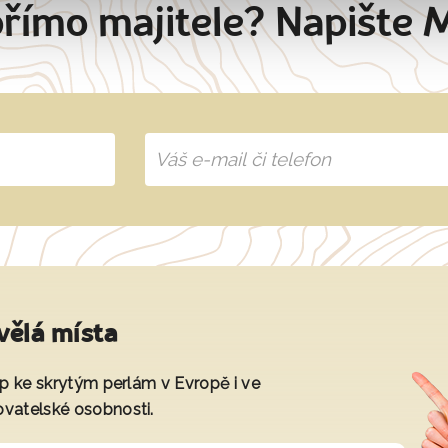
přímo majitele? Napište 
vělá místa
tup ke skrytým perlám v Evropě i ve
ovatelské osobnosti.