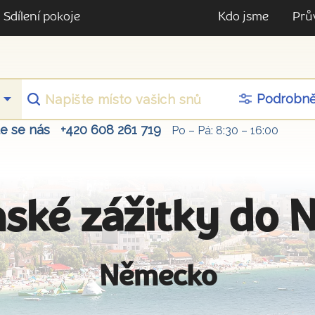
Sdílení pokoje
Kdo jsme
Prů
Podrobn
te se nás
+420 608 261 719
Po – Pá: 8:30 – 16:00
ské zážitky do 
Německo