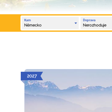
Kam
Doprava
Německo
Nerozhoduje
2027