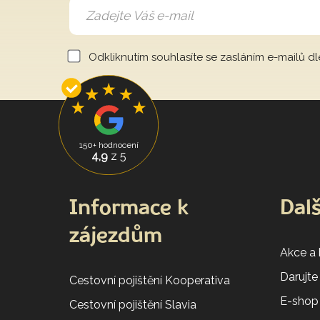
Odkliknutím souhlasíte se zasláním e-mailů d
150+ hodnocení
4,9
z 5
Informace k
Dalš
zájezdům
Akce a
Darujte
Cestovní pojištění Kooperativa
E-shop
Cestovní pojištění Slavia