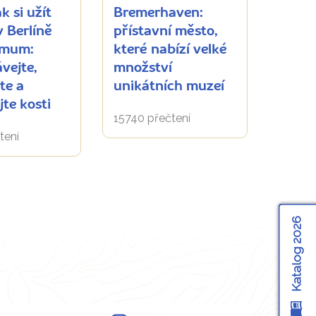
ak si užít
Bremerhaven:
 Berlíně
přístavní město,
imum:
které nabízí velké
vejte,
množství
te a
unikátních muzeí
te kosti
15740 přečtení
tení
Katalog 2026