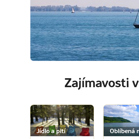
Zajímavosti 
Jídlo a pití
Oblíbená 