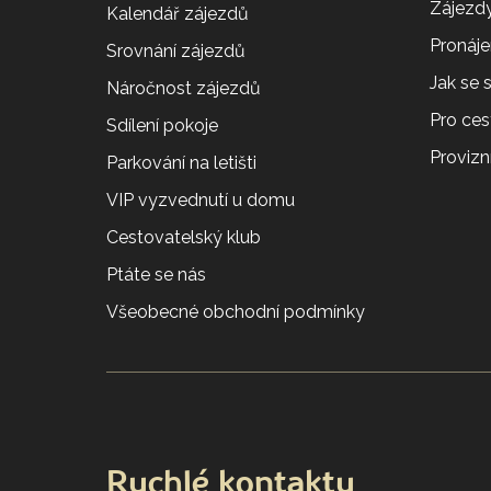
Zájezdy
Kalendář zájezdů
Pronáj
Srovnání zájezdů
Jak se
Náročnost zájezdů
Pro ces
Sdílení pokoje
Provizní
Parkování na letišti
VIP vyzvednutí u domu
Cestovatelský klub
Ptáte se nás
Všeobecné obchodní podmínky
Rychlé kontakty