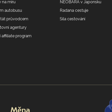
 na míru
NEOBARA v Japonsku
em autobusu
Radana cestuje
 stát průvodcem
Síla cestování
tovní agentury
 affiliate program
Měna