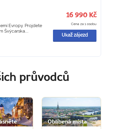
16 990 Kč
Cena za 1 osobu
zemí Evropy. Projdete
 Švýcarska....
Ukaž zájezd
šich průvodců
ásněte
Oblíbená místa