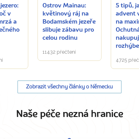
jezero:
Ostrov Mainau:
5 tipů, j
roč v
květinový ráj na
advent v
mrzá a
Bodamském jezeře
na max
lečného
slibuje zábavu pro
Ochutná
celou rodinu
nakupuj
rozhýbej
11432 přečtení
ní
4725 přeč
Zobrazit všechny články o Německu
Naše péče nezná hranice