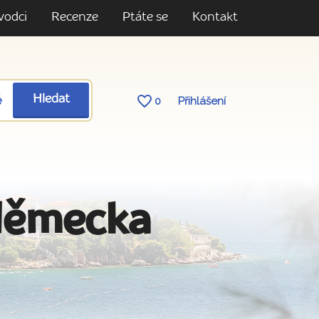
vodci
Recenze
Ptáte se
Kontakt
ě
Hledat
0
Přihlášení
Německa