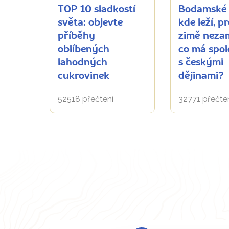
TOP 10 sladkostí
Bodamské 
světa: objevte
kde leží, p
příběhy
zimě neza
oblíbených
co má spo
lahodných
s českými
cukrovinek
dějinami?
52518 přečtení
32771 přečte