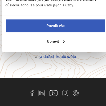
důsledku toho, že používáte jejich služby.
Oblíbené cíle
Povolit vše
Anglie
Belgie
Francie
Irsko
Upravit
Itálie
Portugalsko
a
54 dalších koutů světa