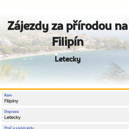
Zájezdy za přírodou na
Filipín
Letecky
Kam
Filipíny
Doprava
Letecky
Proč a s kým jedu