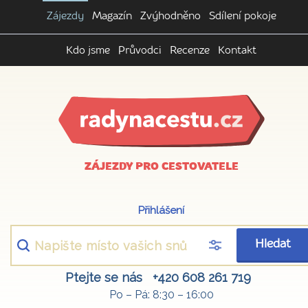
Zájezdy
Magazín
Zvýhodněno
Sdílení pokoje
Kdo jsme
Průvodci
Recenze
Kontakt
ZÁJEZDY PRO CESTOVATELE
Přihlášení
Hledat
Ptejte se nás
+420 608 261 719
Po – Pá: 8:30 – 16:00