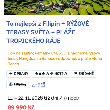
To nejlepší z Filipín + RÝŽOVÉ
TERASY SVĚTA + PLÁŽE
TROPICKÉHO RÁJE
Tipy na zážitky: Památky UNESCO a nádherné rýžové
terasy Hungduan u Banaue i odpočinek u pláže Alona
Beach
Z PRAHY
A 4* HOTELY
SNÍDANĚ
Filipíny
Náročnost
11. – 22. 11. 2026 (12 dní / 9 nocí)
89 990 Kč