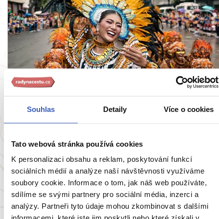
Inspirace
Souhlas
Detaily
Více o cookies
10 důvodů, proč navštívit Filipíny: Realizujte
vysněné plány, oslavujte, poznávejte a
ochutnávejte
Tato webová stránka používá cookies
9044 přečtení
K personalizaci obsahu a reklam, poskytování funkcí
sociálních médií a analýze naší návštěvnosti využíváme
soubory cookie. Informace o tom, jak náš web používáte,
sdílíme se svými partnery pro sociální média, inzerci a
Zobrazit všechny články o Filipínám
analýzy. Partneři tyto údaje mohou zkombinovat s dalšími
informacemi, které jste jim poskytli nebo které získali v