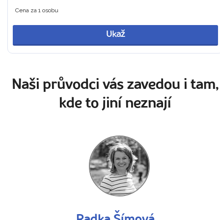
Cena za 1 osobu
Ukaž
Naši průvodci vás zavedou i tam,
kde to jiní neznají
Radka Šímová