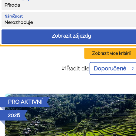
Příroda
Náročnost
Nerozhoduje
Zobrazit zájezdy
Zobrazit více kritérií
Řadit dle
Doporučené
PRO AKTIVNÍ
2026