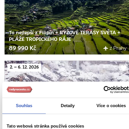
To nejlepší z Filipín + RÝŽOVÉ TERASY SVĚTA +
PLÁŽE TROPICKÉHO RÁJE
z Prahy
89 990 Kč
2. – 6. 12. 2026
Do
obl
Souhlas
Detaily
Více o cookies
Adventní Gruzie + SIRNÉ LÁZNĚ + VÝROBA
Tato webová stránka používá cookies