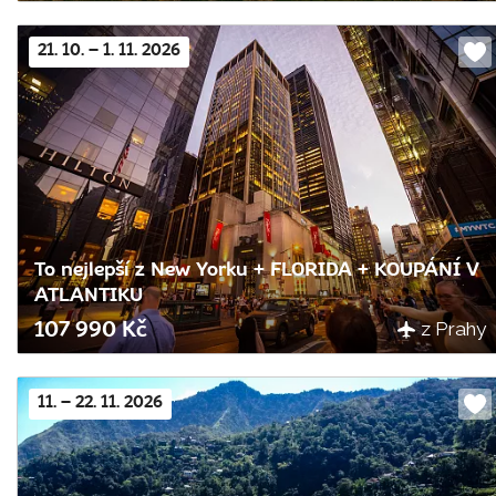
21. 10. – 1. 11. 2026
Do
obl
To nejlepší z New Yorku + FLORIDA + KOUPÁNÍ V
ATLANTIKU
z Prahy
107 990 Kč
11. – 22. 11. 2026
Do
obl