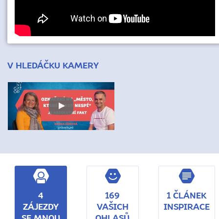
V HLEDÁČKU KAMERY
4
169
1 ČLÁNEK
ZÁJEZDY
VAŠICH
INSPIRACE
SE MNOU
OHLASŮ