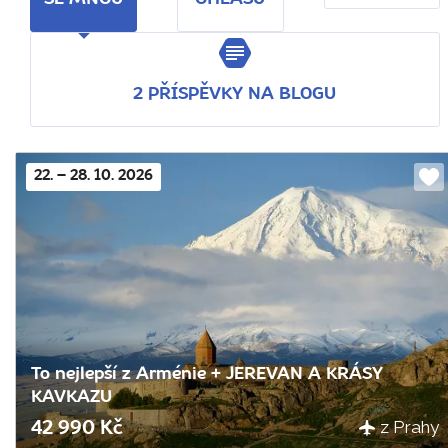
2 PŘÍSPĚVKY NA BLOGU
22. – 28. 10. 2026
Do
obl
To nejlepší z Arménie + JEREVAN A KRÁSY
KAVKAZU
z Prahy
42 990 Kč