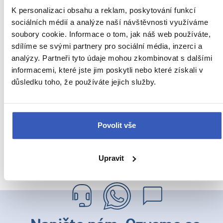
MEDOVÉ SLADKOSTI A VÁNOČNÍ SPECIALITY
K personalizaci obsahu a reklam, poskytování funkcí
z Prahy
29 990 Kč
sociálních médií a analýze naší návštěvnosti využíváme
soubory cookie. Informace o tom, jak náš web používáte,
sdílíme se svými partnery pro sociální média, inzerci a
analýzy. Partneři tyto údaje mohou zkombinovat s dalšími
Oblíbené cíle
informacemi, které jste jim poskytli nebo které získali v
důsledku toho, že používáte jejich služby.
Anglie
Belgie
Francie
Irsko
Povolit vše
Itálie
Portugalsko
a
54 dalších koutů světa
Upravit