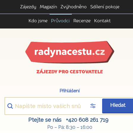
Zájezdy
Magazín
Zvýhodněno
Sdílení pokoje
Kdo jsme
Průvodci
Recenze
Kontakt
ZÁJEZDY PRO CESTOVATELE
Přihlášení
Hledat
Ptejte se nás
+420 608 261 719
Po – Pá: 8:30 – 16:00