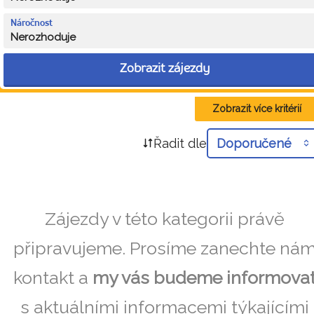
Náročnost
Nerozhoduje
Zobrazit zájezdy
Zobrazit více kritérií
Řadit dle
Doporučené
Zájezdy v této kategorii právě
připravujeme. Prosíme zanechte ná
kontakt a
my vás budeme informova
s aktuálními informacemi týkajícími