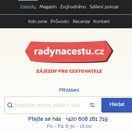
Zájezdy
Magazín
Zvýhodněno
Sdílení pokoje
Kdo jsme
Průvodci
Recenze
Kontakt
ZÁJEZDY PRO CESTOVATELE
Přihlášení
Hledat
Ptejte se nás
+420 608 261 719
Po – Pá: 8:30 – 16:00