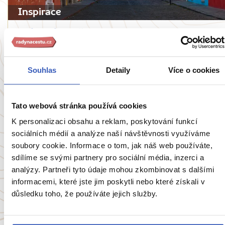
Inspirace
7 důvodů, proč si pro sebe objevit
Guatemalu, zemi sopek, Mayů, džungle a
čokolády
Souhlas
Detaily
Více o cookies
5318 přečtení
Tato webová stránka používá cookies
K personalizaci obsahu a reklam, poskytování funkcí
Zobrazit všechny články o Guatemale
sociálních médií a analýze naší návštěvnosti využíváme
soubory cookie. Informace o tom, jak náš web používáte,
sdílíme se svými partnery pro sociální média, inzerci a
analýzy. Partneři tyto údaje mohou zkombinovat s dalšími
Oblíbené cíle
informacemi, které jste jim poskytli nebo které získali v
důsledku toho, že používáte jejich služby.
Anglie
Belgie
Francie
Irsko