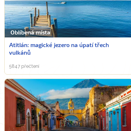
Oblíbená místa
Atitlán: magické jezero na úpatí třech
vulkánů
5847 přečtení