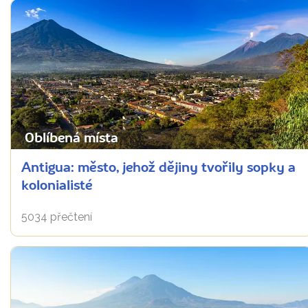
Oblíbená místa
Antigua: město, jehož dějiny tvořily sopky a
kolonialisté
5034 přečtení