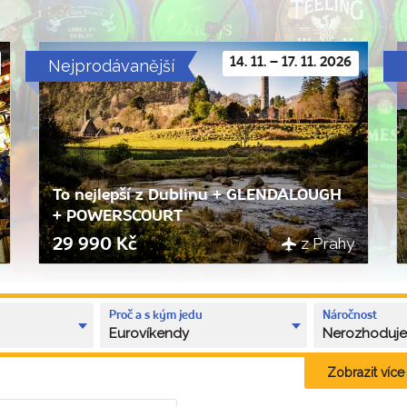
Nejprodávanější
14. 11. – 17. 11. 2026
To nejlepší z Dublinu + GLENDALOUGH
+ POWERSCOURT
z Prahy
29 990 Kč
Proč a s kým jedu
Náročnost
Eurovíkendy
Nerozhoduj
Zobrazit více k