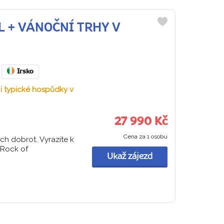
EL + VÁNOČNÍ TRHY V
Do
oblíbených
Irsko
i typické hospůdky v
27 990 Kč
Cena za 1 osobu
ch dobrot. Vyrazíte k
Rock of
Ukaž zájezd