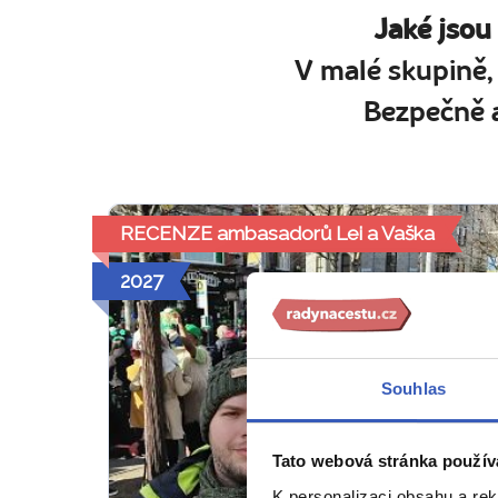
Jaké jsou
V malé skupině,
Bezpečně a
RECENZE ambasadorů Lei a Vaška
2027
Souhlas
Tato webová stránka použív
K personalizaci obsahu a re