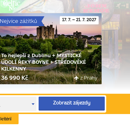
Nejvíce zážitků
17. 7. – 21. 7. 2027
To nejlepší z Dublinu + MYSTICKÉ
ÚDOLÍ ŘEKY BOYNE + STŘEDOVĚKÉ
KILKENNY
z Prahy
36 990 Kč
Zobrazit zájezdy
e
ritérií