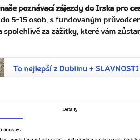
 naše poznávací zájezdy do Irska pro ce
 do 5-15 osob, s fundovaným průvodcem
 spolehlivě za zážitky, které vám zůstan
To nejlepší z Dublinu + SLAVNOST
Z PRAHY
HOTEL V DUBLINU
SNÍDANĚ
Tipy na zážitky: Oslavy patrona Irska či návštěva středo
v ledovcovém jezeře pro odvážné
Detaily
16. – 20. 3. 2027 (5 dní / 4 noci)
Náročnost
Irsko, jak ho neznáte… Skrytá místa Dublinu, tradiční slavno
á cookies
přírody v jednom. Řeku Liffey shlédnete z Ha´Penny Bridg
ledovcovým...
klam, poskytování funkcí sociálních médií a analýze naší návšt