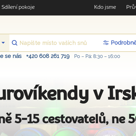
Sdílení pokoje
Kdo jsme
Prů
Podrobn
te se nás
+420 608 261 719
Po – Pá: 8:30 – 16:00
urovíkendy v Irs
ně 5-15 cestovatelů, ne 5