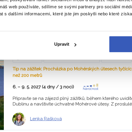
 náš web používáte, sdílíme se svými partnery pro sociální média
 s dalšími informacemi, které jste jim poskytli nebo které získa
Lenka Unzeitigová
To nejlepší z Dublinu + MOHÉRSKÉ
Upravit
Z PRAHY
HOTEL V DUBLINU
SNÍDANĚ
Tip na zážitek: Procházka po Mohérských útesech tyčícíc
než 200 metrů
6. – 9. 5. 2027 (4 dny / 3 noci)
Náročnost
Připravte se na zájezd plný zážitků, během kterého uvidíte
Dublinu a navštívíte úchvatné Mohérové útesy. Z proslulé
Lenka Rašková