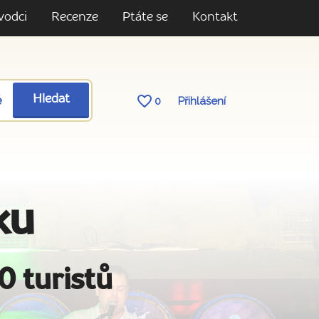
vodci
Recenze
Ptáte se
Kontakt
ě
Hledat
0
Přihlášení
ku
0 turistů