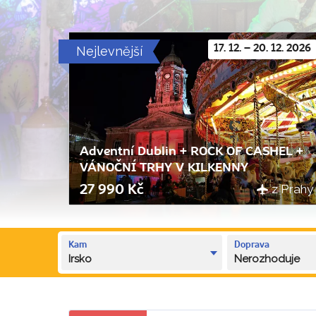
Nejlevnější
17. 12. – 20. 12. 2026
Adventní Dublin + ROCK OF CASHEL +
VÁNOČNÍ TRHY V KILKENNY
z Prahy
27 990 Kč
Kam
Doprava
Irsko
Nerozhoduje