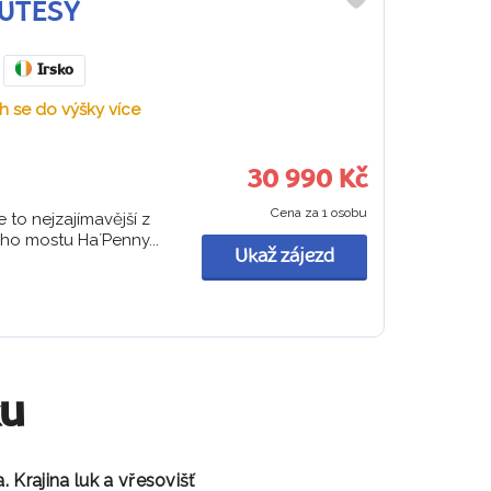
 ÚTESY
Do
oblíbených
Irsko
h se do výšky více
30 990 Kč
Cena za 1 osobu
 to nejzajímavější z
ho mostu Ha´Penny...
Ukaž zájezd
ku
a.
Krajina luk a
vřesovišť