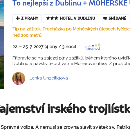
To nejlepší z Dublinu + MOHÉRSKÉ
Z PRAHY
HOTEL V DUBLINU
SNÍDANĚ
Tip na zážitek: Procházka po Mohérských útesech tyčícíc
než 200 metrů
22. – 25. 7. 2027 (4 dny / 3 noci)
Náročnost
Připravte se na zájezd plný zážitků, během kterého uvidíte
Dublinu a navštívíte úchvatné Mohérové útesy. Z proslulé
Lenka Unzeitigová
ajemství irského trojlíst
 Správná volba. A nemusí se zrovna slavit svátek sv. Patrik