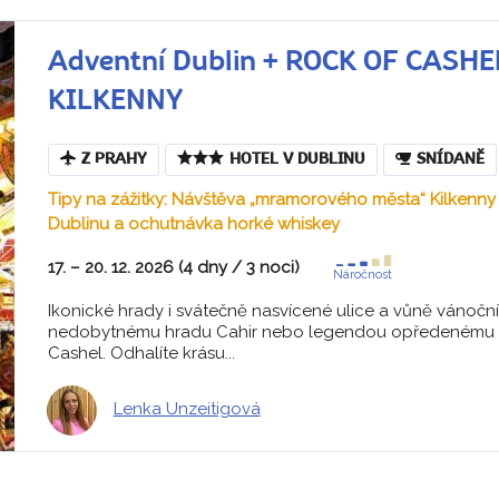
Adventní Dublin + ROCK OF CASH
KILKENNY
Z PRAHY
HOTEL V DUBLINU
SNÍDANĚ
Tipy na zážitky: Návštěva „mramorového města“ Kilkenny 
Dublinu a ochutnávka horké whiskey
17. – 20. 12. 2026 (4 dny / 3 noci)
Náročnost
Ikonické hrady i svátečně nasvícené ulice a vůně vánoční
nedobytnému hradu Cahir nebo legendou opředenému 
Cashel. Odhalíte krásu...
Lenka Unzeitigová