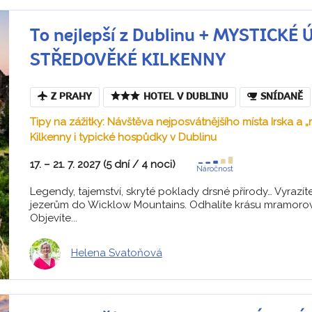
To nejlepší z Dublinu + MYSTICKÉ
STŘEDOVĚKÉ KILKENNY
Z PRAHY
HOTEL V DUBLINU
SNÍDANĚ
Tipy na zážitky: Návštěva nejposvátnějšího místa Irska 
Kilkenny i typické hospůdky v Dublinu
17. – 21. 7. 2027 (5 dní / 4 noci)
Náročnost
Legendy, tajemství, skryté poklady drsné přírody… Vyrazí
jezerům do Wicklow Mountains. Odhalíte krásu mramorov
Objevíte...
Helena Svatoňová