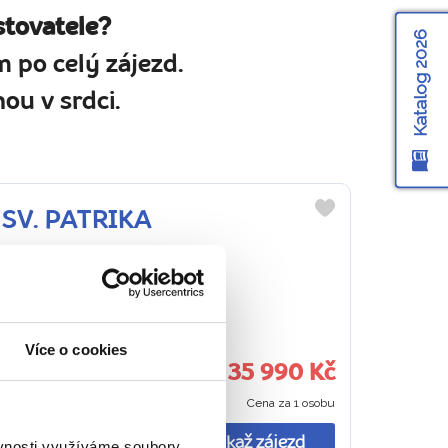
stovatele?
Katalog 2026
 po celý zájezd.
ou v srdci.
I SV. PATRIKA
Do
oblíbených
Irsko
věké vesnice a koupel
Více o cookies
35 990 Kč
Cena za 1 osobu
sti i poklady irské
e, projdete se
Ukaž zájezd
ěvnosti využíváme soubory