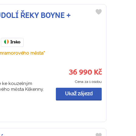
 ÚDOLÍ ŘEKY BOYNE +
Do
oblíbených
Irsko
a „mramorového města“
36 990 Kč
Cena za 1 osobu
te ke kouzelným
ého města Kilkenny.
Ukaž zájezd