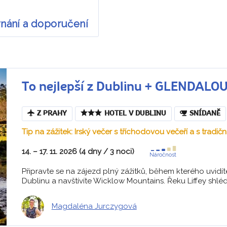
vnání a doporučení
To nejlepší z Dublinu + GLENDA
Z PRAHY
HOTEL V DUBLINU
SNÍDANĚ
Tip na zážitek: Irský večer s tříchodovou večeří a s tradič
14. – 17. 11. 2026 (4 dny / 3 noci)
Náročnost
Připravte se na zájezd plný zážitků, během kterého uvidíte
Dublinu a navštívíte Wicklow Mountains. Řeku Liffey shléd
Magdaléna Jurczygová