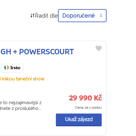
Řadit dle
Doporučené
LOUGH + POWERSCOURT
Do
oblíbených
Irsko
ní irskou taneční show
29 990 Kč
 to nejzajímavější z
Cena za 1 osobu
nete z proslulého...
Ukaž zájezd