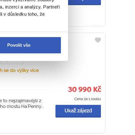
, inzerci a analýzy. Partneři
li v důsledku toho, že
 ÚTESY
Povolit vše
Do
oblíbených
Irsko
h se do výšky více
30 990 Kč
Cena za 1 osobu
 to nejzajímavější z
ho mostu Ha´Penny...
Ukaž zájezd