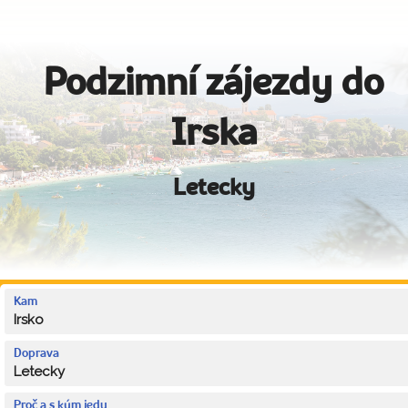
Podzimní zájezdy do
Irska
Letecky
Kam
Irsko
Doprava
Letecky
Proč a s kým jedu