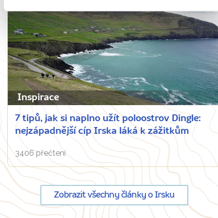
Inspirace
7 tipů, jak si naplno užít poloostrov Dingle:
nejzápadnější cíp Irska láká k zážitkům
3406 přečtení
Zobrazit všechny články o Irsku