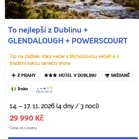
To nejlepší z Dublinu +
GLENDALOUGH + POWERSCOURT
Tip na zážitek: Irský večer s tříchodovou večeří a s
tradiční irskou taneční show
Z PRAHY
HOTEL V DUBLINU
SNÍDANĚ
Irsko
Náročnost
14. – 17. 11. 2026 (4 dny / 3 noci)
29 990 Kč
Cena za 1 osobu