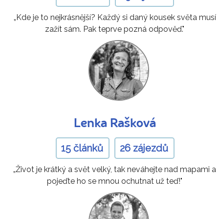
„Kde je to nejkrásnější? Každý si daný kousek světa musí
zažít sám. Pak teprve pozná odpověď."
Lenka Rašková
15 článků
26 zájezdů
„Život je krátký a svět velký, tak neváhejte nad mapami a
pojeďte ho se mnou ochutnat už teď!"