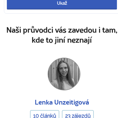
Ukaž
Naši průvodci vás zavedou i tam,
kde to jiní neznají
Lenka Unzeitigová
10 článků
23 zájezdů