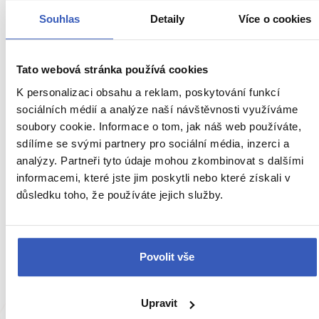
Souhlas
Detaily
Více o cookies
Tato webová stránka používá cookies
K personalizaci obsahu a reklam, poskytování funkcí
sociálních médií a analýze naší návštěvnosti využíváme
soubory cookie. Informace o tom, jak náš web používáte,
sdílíme se svými partnery pro sociální média, inzerci a
analýzy. Partneři tyto údaje mohou zkombinovat s dalšími
Inspirace
informacemi, které jste jim poskytli nebo které získali v
důsledku toho, že používáte jejich služby.
10 podzimních okouzlujících měst na dosah
ruky: Je na čase promnout oči a zapátrat po
méně známých cestovatelských
příležitostech
Povolit vše
14391 přečtení
Upravit