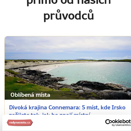
přímo od našich
průvodců
Oblíbená místa
Divoká krajina Connemara: 5 míst, kde Irsko
zažijete tak, jak ho znají místní
2234 přečtení