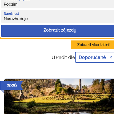
Podzim
Náročnost
Nerozhoduje
Zobrazit zájezdy
Zobrazit více kritérií
Řadit dle
Doporučené
2026