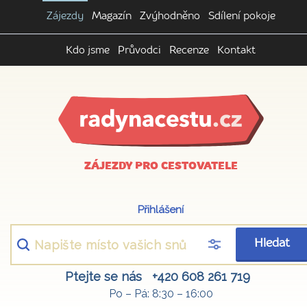
Zájezdy
Magazín
Zvýhodněno
Sdílení pokoje
Kdo jsme
Průvodci
Recenze
Kontakt
ZÁJEZDY PRO CESTOVATELE
Přihlášení
Hledat
Ptejte se nás
+420 608 261 719
Po – Pá: 8:30 – 16:00