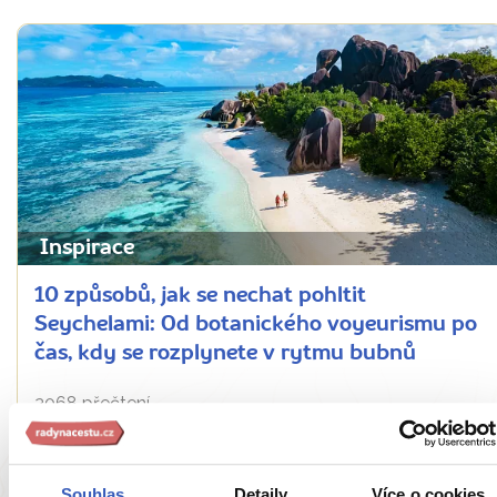
Inspirace
10 způsobů, jak se nechat pohltit
Seychelami: Od botanického voyeurismu po
čas, kdy se rozplynete v rytmu bubnů
2068 přečtení
Souhlas
Detaily
Více o cookies