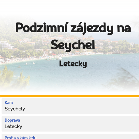
Podzimní zájezdy na
Seychel
Letecky
Kam
Seychely
Doprava
Letecky
Proč a s kým jedu