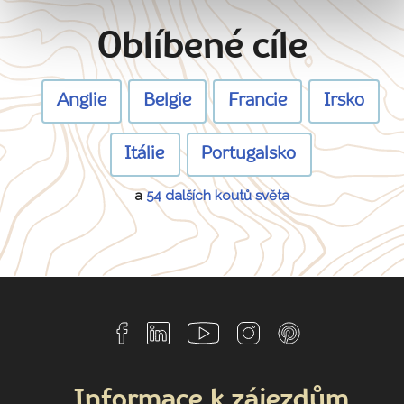
Oblíbené cíle
Anglie
Belgie
Francie
Irsko
Itálie
Portugalsko
a
54 dalších koutů světa
Informace k zájezdům