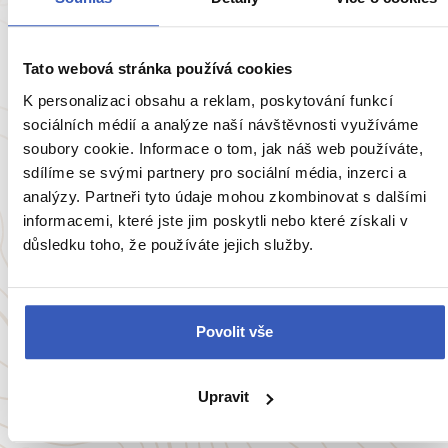
Tato webová stránka používá cookies
K personalizaci obsahu a reklam, poskytování funkcí
sociálních médií a analýze naší návštěvnosti využíváme
soubory cookie. Informace o tom, jak náš web používáte,
Oblíbená místa
sdílíme se svými partnery pro sociální média, inzerci a
analýzy. Partneři tyto údaje mohou zkombinovat s dalšími
TOP 7 destinací na svatební cestu či výročí:
informacemi, které jste jim poskytli nebo které získali v
Nepoznané, dobrodružné a krásné?
důsledku toho, že používáte jejich služby.
Poradíme, kde láska rozkvete!
4475 přečtení
Povolit vše
Zobrazit všechny články o Seychelám
Upravit