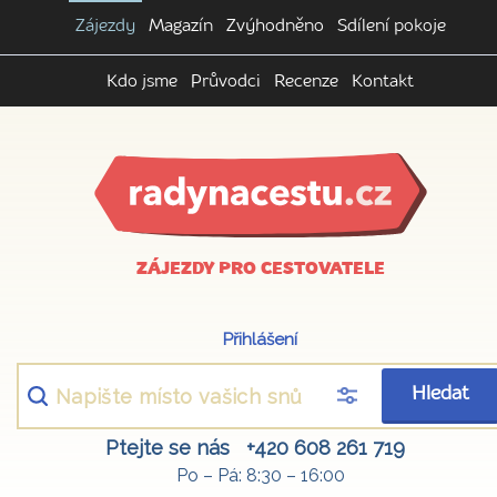
Zájezdy
Magazín
Zvýhodněno
Sdílení pokoje
Kdo jsme
Průvodci
Recenze
Kontakt
ZÁJEZDY PRO CESTOVATELE
Přihlášení
Hledat
Ptejte se nás
+420 608 261 719
Po – Pá: 8:30 – 16:00