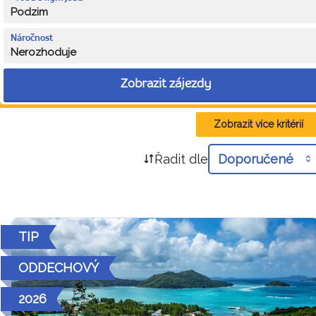
Podzim
Náročnost
Nerozhoduje
Zobrazit zájezdy
Zobrazit více kritérií
Řadit dle
Doporučené
TIP
ODDECHOVÝ
2026