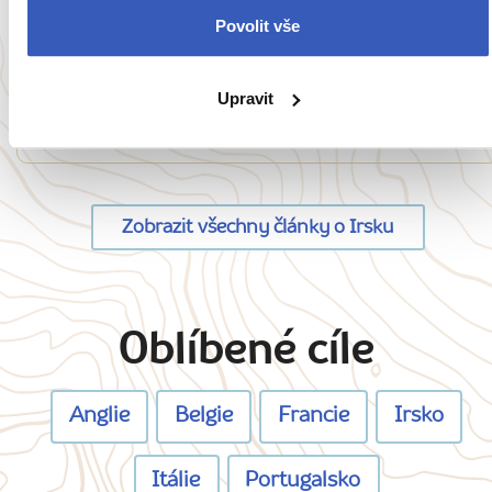
Inspirace
Povolit vše
7 tipů, jak si naplno užít poloostrov Dingle:
nejzápadnější cíp Irska láká k zážitkům
Upravit
3380 přečtení
Zobrazit všechny články o Irsku
Oblíbené cíle
Anglie
Belgie
Francie
Irsko
Itálie
Portugalsko