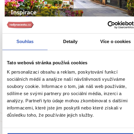
Inspirace
10 podzimních okouzlujících měst na dosah
ruky: Je na čase promnout oči a zapátrat po
méně známých cestovatelských
Souhlas
Detaily
Více o cookies
příležitostech
14377 přečtení
Tato webová stránka používá cookies
K personalizaci obsahu a reklam, poskytování funkcí
sociálních médií a analýze naší návštěvnosti využíváme
soubory cookie. Informace o tom, jak náš web používáte,
sdílíme se svými partnery pro sociální média, inzerci a
analýzy. Partneři tyto údaje mohou zkombinovat s dalšími
informacemi, které jste jim poskytli nebo které získali v
důsledku toho, že používáte jejich služby.