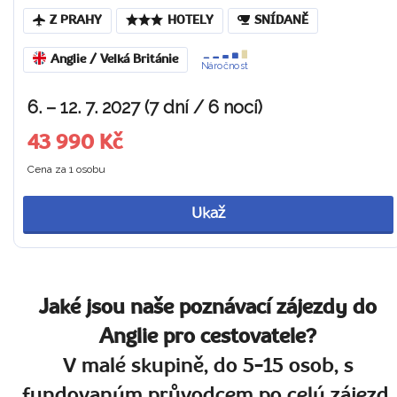
Z PRAHY
HOTELY
SNÍDANĚ
Anglie / Velká Británie
Náročnost
6. – 12. 7. 2027 (7 dní / 6 nocí)
43 990 Kč
Cena za 1 osobu
Ukaž
Jaké jsou naše poznávací zájezdy do
Anglie pro cestovatele?
V malé skupině, do 5-15 osob, s
fundovaným průvodcem po celý zájezd.