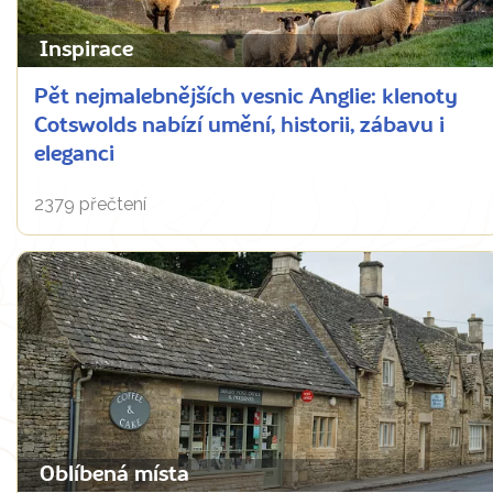
Inspirace
Pět nejmalebnějších vesnic Anglie: klenoty
Cotswolds nabízí umění, historii, zábavu i
eleganci
2379 přečtení
Oblíbená místa