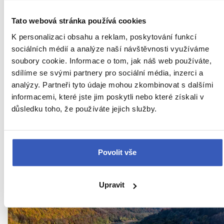
která je otevřou i vám."
Tato webová stránka používá cookies
K personalizaci obsahu a reklam, poskytování funkcí
Ukaž všech 78 průvodců
sociálních médií a analýze naší návštěvnosti využíváme
soubory cookie. Informace o tom, jak náš web používáte,
sdílíme se svými partnery pro sociální média, inzerci a
Zajímavosti v Anglii
-
analýzy. Partneři tyto údaje mohou zkombinovat s dalšími
informacemi, které jste jim poskytli nebo které získali v
důsledku toho, že používáte jejich služby.
přímo od našich
průvodců
Povolit vše
Upravit