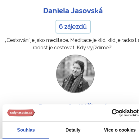
Daniela Jasovská
6 zájezdů
„Cestování je jako meditace. Meditace je klid, klid je radost 
radost je cestovat. Kdy vyjíždíme?"
Dagmar Sedláčková
5 článků
18 zájezdů
Souhlas
Detaily
Více o cookies
„Cestování mi otevřelo oči. Objevíte spolu se mnou místa,