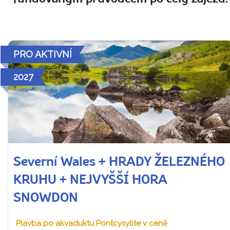
PRO AKTIVNÍ
2027
Severní Wales + HRADY ŽELEZNÉHO
KRUHU + NEJVYŠŠÍ HORA
SNOWDON
Plavba po akvaduktu Pontcysyllte v ceně