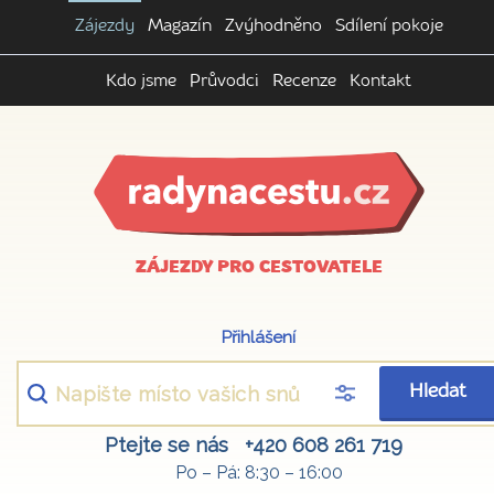
Zájezdy
Magazín
Zvýhodněno
Sdílení pokoje
Kdo jsme
Průvodci
Recenze
Kontakt
ZÁJEZDY PRO CESTOVATELE
Přihlášení
Hledat
Ptejte se nás
+420 608 261 719
Po – Pá: 8:30 – 16:00