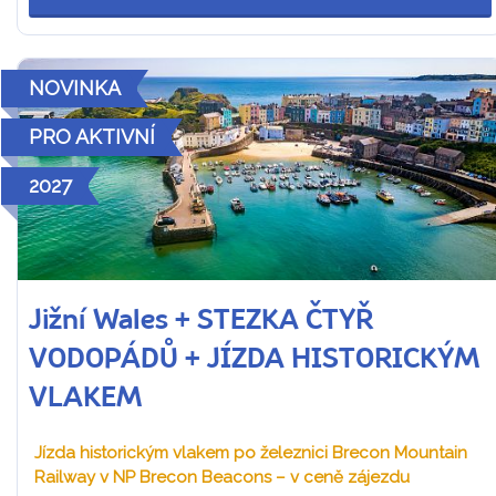
NOVINKA
PRO AKTIVNÍ
2027
Jižní Wales + STEZKA ČTYŘ
VODOPÁDŮ + JÍZDA HISTORICKÝM
VLAKEM
Jízda historickým vlakem po železnici Brecon Mountain
Railway v NP Brecon Beacons – v ceně zájezdu