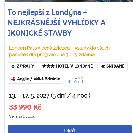
To nejlepší z Londýna +
NEJKRÁSNĚJŠÍ VYHLÍDKY A
IKONICKÉ STAVBY
London Pass v ceně zájezdu – vstupy do všech
památek dle programu na 3 dny zdarma
Z PRAHY
HOTEL V LONDÝNĚ
SNÍDANĚ
Anglie / Velká Británie
Náročnost
13. – 17. 5. 2027 (5 dní / 4 noci)
33 990 Kč
Cena za 1 osobu
Ukaž