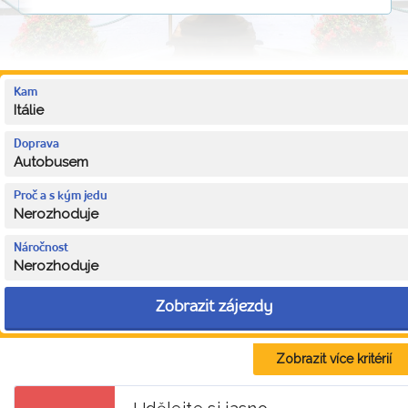
Kam
Itálie
Doprava
Autobusem
Proč a s kým jedu
Nerozhoduje
Náročnost
Nerozhoduje
Zobrazit zájezdy
Zobrazit více kritérií