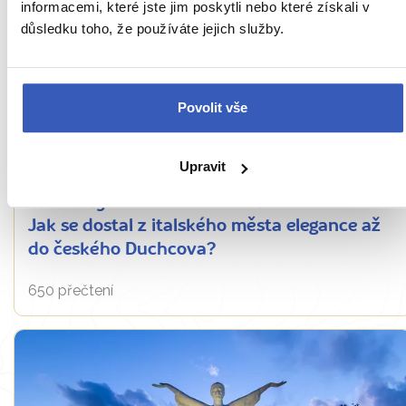
informacemi, které jste jim poskytli nebo které získali v
důsledku toho, že používáte jejich služby.
Povolit vše
Víte, že...
Upravit
Benátský lev salónů – Giacomo Casanova:
Jak se dostal z italského města elegance až
do českého Duchcova?
650 přečtení