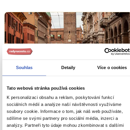
Souhlas
Detaily
Více o cookies
Inspirace
10 důvodů, proč propadnete požitkářské
Tato webová stránka používá cookies
Bologni: od rychlých aut přes pomalé ragú
K personalizaci obsahu a reklam, poskytování funkcí
po nekonečná podloubí
sociálních médií a analýze naší návštěvnosti využíváme
505 přečtení
soubory cookie. Informace o tom, jak náš web používáte,
sdílíme se svými partnery pro sociální média, inzerci a
analýzy. Partneři tyto údaje mohou zkombinovat s dalšími