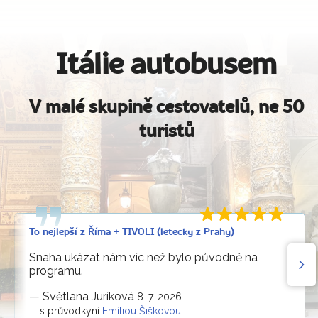
Itálie autobusem
V malé skupině cestovatelů, ne 50
turistů
To nejlepší z Říma + TIVOLI (letecky z Prahy)
Snaha ukázat nám víc než bylo původně na
programu.
—
Světlana Juríková
8. 7. 2026
s průvodkyní
Emíliou Šiškovou