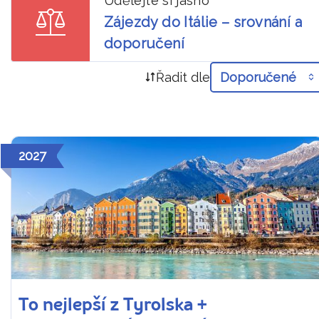
Udělejte si jasno
Zájezdy do Itálie – srovnání a
doporučení
Řadit dle
Doporučené
2027
To nejlepší z Tyrolska +