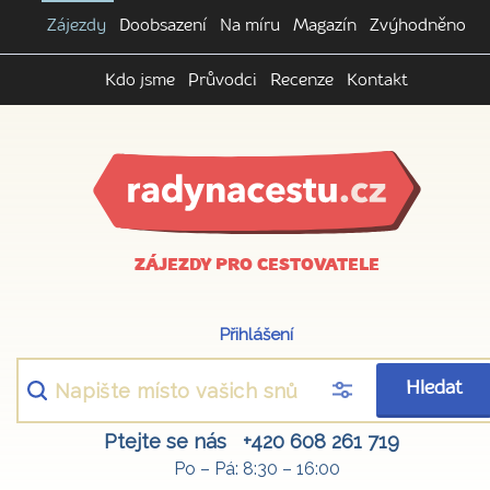
Zájezdy
Doobsazení
Na míru
Magazín
Zvýhodněno
Kdo jsme
Průvodci
Recenze
Kontakt
ZÁJEZDY PRO CESTOVATELE
Přihlášení
Hledat
Ptejte se nás
+420 608 261 719
Po – Pá: 8:30 – 16:00