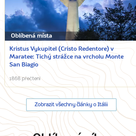
Oblíbená místa
Kristus Vykupitel (Cristo Redentore) v
Maratee: Tichý strážce na vrcholu Monte
San Biagio
1868 přečtení
Zobrazit všechny články o Itálii