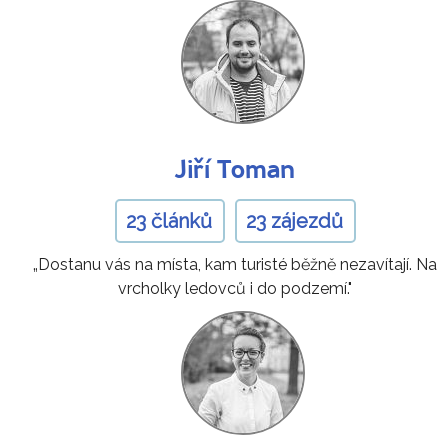
Jiří Toman
23 článků
23 zájezdů
„Dostanu vás na místa, kam turisté běžně nezavítají. Na
vrcholky ledovců i do podzemí."