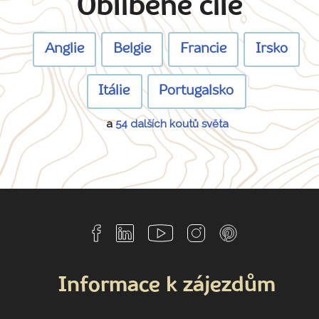
Oblíbené cíle
Anglie
Belgie
Francie
Irsko
Itálie
Portugalsko
a
54 dalších koutů světa
Informace k zájezdům