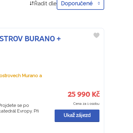
Řadit dle
Doporučené
 OSTROV BURANO +
Do
oblíbených
a ostrovech Murano a
25 990 Kč
Cena za 1 osobu
Projdete se po
katedrál Evropy. Při
Ukaž zájezd