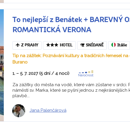
To nejlepší z Benátek + BAREVNÝ
ROMANTICKÁ VERONA
Z PRAHY
HOTEL
SNÍDANĚ
Itálie
Tip na zážitek: Poznávání kultury a tradičních řemesel n
Burano
1. – 5. 7. 2027 (5 dní / 4 noci)
Náročnost
Za zážitky do města na vodě, které vám zůstane v srdci. 
náměstí sv. Marka, které se pyšní jednou z nejkrásnějších 
plavbě...
Jana Palenčárová