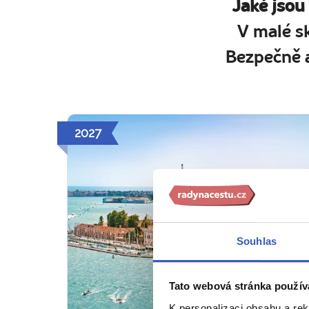
Jaké jsou
V malé s
Bezpečně a
2027
Souhlas
Tato webová stránka použív
K personalizaci obsahu a re