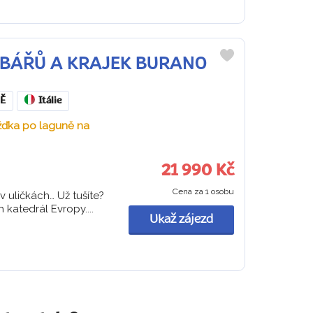
RYBÁŘŮ A KRAJEK BURANO
Do
oblíbených
Ě
Itálie
ížďka po laguně na
21 990 Kč
Cena za 1 osobu
 uličkách… Už tušíte?
 katedrál Evropy....
Ukaž zájezd