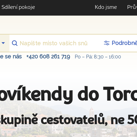
Sdílení pokoje
Kdo jsme
Prů
Podrobn
te se nás
+420 608 261 719
Po – Pá: 8:30 – 16:00
ovíkendy do Torc
kupině cestovatelů, ne 5