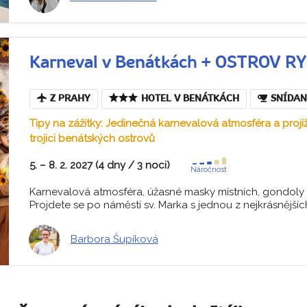
Karneval v Benátkách + OSTROV 
Z PRAHY
HOTEL V BENÁTKÁCH
SNÍDAN
Tipy na zážitky: Jedinečná karnevalová atmosféra a proj
trojici benátských ostrovů
5. – 8. 2. 2027 (4 dny / 3 noci)
Náročnost
Karnevalová atmosféra, úžasné masky místních, gondoly v
Projdete se po náměstí sv. Marka s jednou z nejkrásnějších
Barbora Šupíková