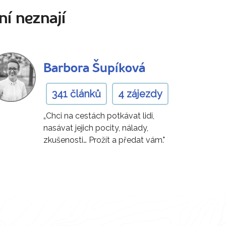
ní neznají
Barbora Šupíková
341 článků
4 zájezdy
„Chci na cestách potkávat lidi,
nasávat jejich pocity, nálady,
zkušenosti… Prožít a předat vám."