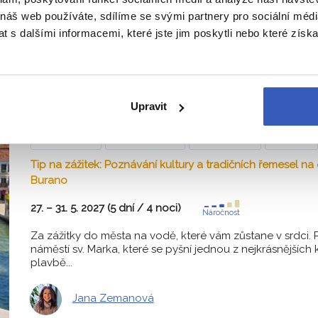
Jana Zemanová
 náš web používáte, sdílíme se svými partnery pro sociální média
 s dalšími informacemi, které jste jim poskytli nebo které získa
To nejlepší z Benátek + BAREVNÝ
ROMANTICKÁ VERONA
Upravit
Z PRAHY
HOTEL
SNÍDANĚ
Itálie
Tip na zážitek: Poznávání kultury a tradičních řemesel n
Burano
27. – 31. 5. 2027 (5 dní / 4 noci)
Náročnost
Za zážitky do města na vodě, které vám zůstane v srdci. 
náměstí sv. Marka, které se pyšní jednou z nejkrásnějších 
plavbě...
Jana Zemanová