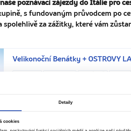
 naše poznávací zájezdy do Itálie pro ce
kupině, s fundovaným průvodcem po cel
 spolehlivě za zážitky, které vám zůstan
Velikonoční Benátky + OSTROVY 
Z PRAHY
HOTEL
SNÍDANĚ
Itálie
Tipy na zážitky: Sváteční atmosféra s výtečnou kávou i sl
řemesel ostrovů benátské laguny
Detaily
25. – 29. 3. 2027 (4 dny / 3 noci)
Náročnost
Svátky jara s italskou tradicí… V Benátkách vás čeká náměs
palác, chrám Santa Maria della Salute i šance projet se p
á cookies
klam, poskytování funkcí sociálních médií a analýze naší návšt