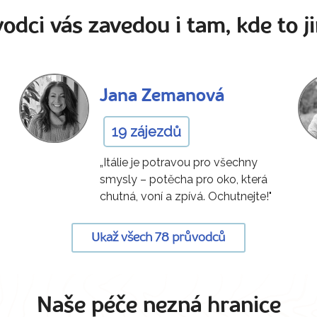
odci vás zavedou i tam, kde to ji
Jana Zemanová
19 zájezdů
„Itálie je potravou pro všechny
smysly – potěcha pro oko, která
chutná, voní a zpívá. Ochutnejte!"
Ukaž všech 78 průvodců
Naše péče nezná hranice