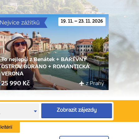
Nejvíce zážitků
19. 11. – 23. 11. 2026
To nejlepší z Benátek + BAREVNÝ
OSTROV BURANO + ROMANTICKÁ
VERONA
z Prahy
25 990 Kč
Zobrazit zájezdy
e
ritérií