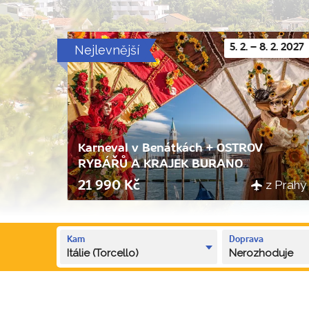
Nejlevnější
5. 2. – 8. 2. 2027
Karneval v Benátkách + OSTROV
RYBÁŘŮ A KRAJEK BURANO
z Prahy
21 990 Kč
Kam
Doprava
Itálie (Torcello)
Nerozhoduje