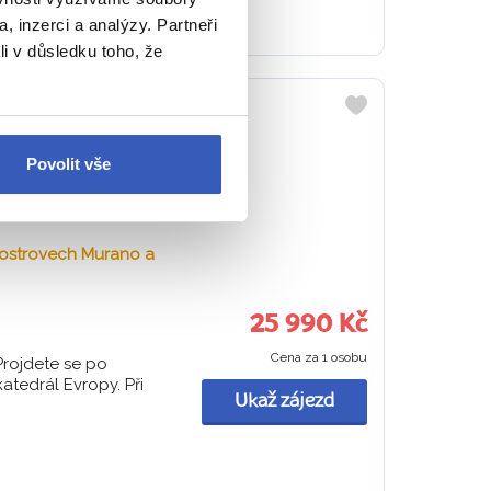
, inzerci a analýzy. Partneři
li v důsledku toho, že
 OSTROV BURANO +
Do
oblíbených
Povolit vše
a ostrovech Murano a
25 990 Kč
Cena za 1 osobu
Projdete se po
katedrál Evropy. Při
Ukaž zájezd