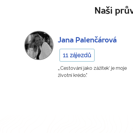
Naši prův
Jana Palenčárová
11 zájezdů
„,Cestování jako zážitek‘ je moje
životní krédo."