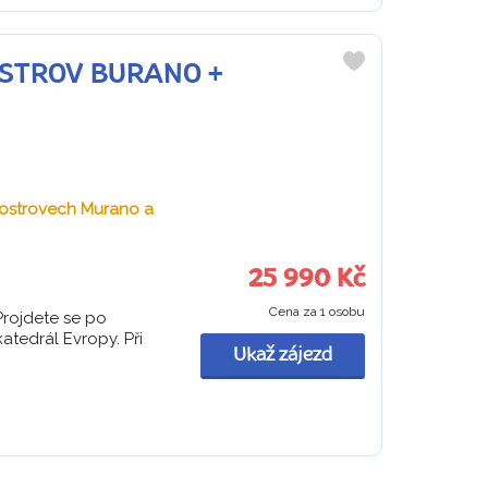
 OSTROV BURANO +
Do
oblíbených
a ostrovech Murano a
25 990 Kč
Cena za 1 osobu
Projdete se po
katedrál Evropy. Při
Ukaž zájezd