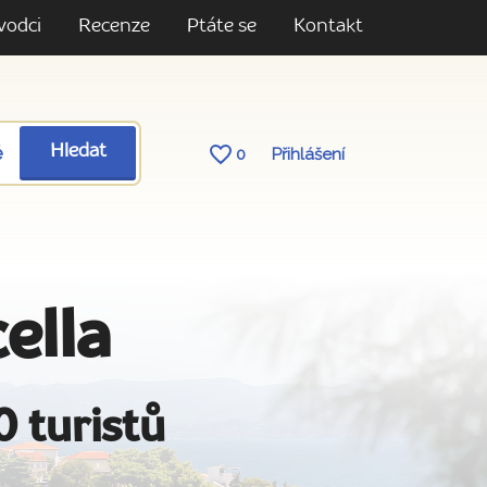
vodci
Recenze
Ptáte se
Kontakt
ě
Hledat
0
Přihlášení
ella
0 turistů