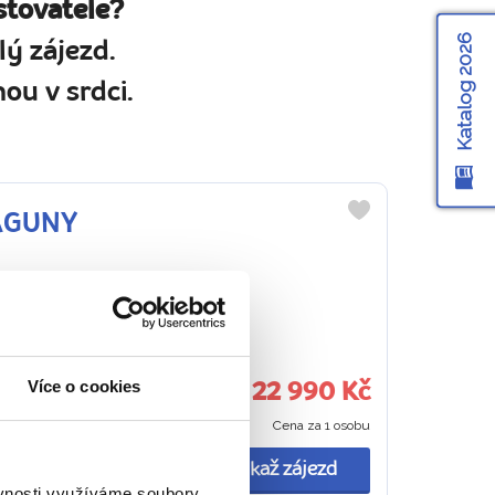
stovatele?
Katalog 2026
ý zájezd.
ou v srdci.
LAGUNY
Do
oblíbených
adkostmi a tradice
Více o cookies
22 990 Kč
Cena za 1 osobu
tí sv. Marka, Dóžecí
o Canal Grande....
Ukaž zájezd
ěvnosti využíváme soubory