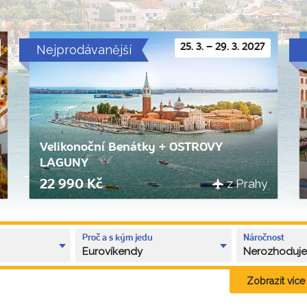
Nejprodávanější
25. 3. – 29. 3. 2027
Velikonoční Benátky + OSTROVY
LAGUNY
z Prahy
22 990 Kč
Proč a s kým jedu
Náročnost
Eurovíkendy
Nerozhoduj
Zobrazit více k