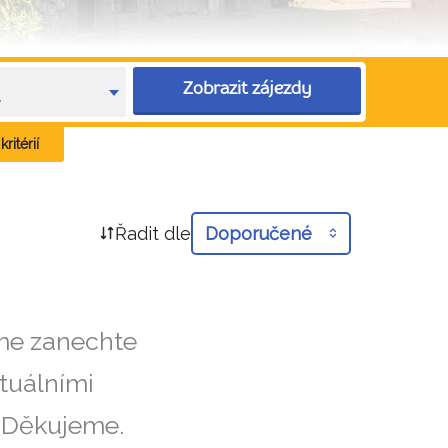
Zobrazit zájezdy
e
ritérií
Řadit dle
Doporučené
íme zanechte
tuálními
. Děkujeme.