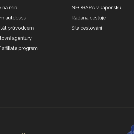
 na míru
NEOBARA v Japonsku
em autobusu
Radana cestuje
 stát průvodcem
Síla cestování
tovní agentury
 affiliate program