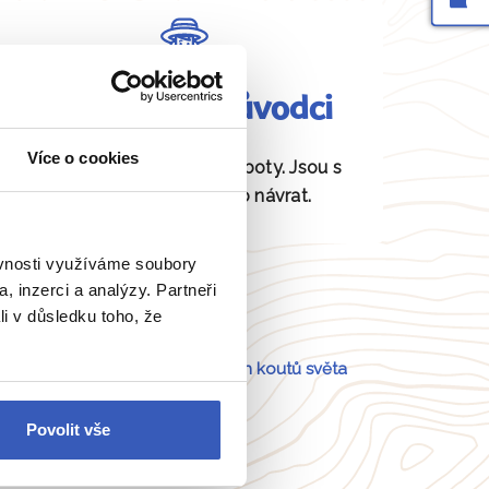
Fundovaní průvodci
Více o cookies
Daná místa znají jako své boty. Jsou s
vámi od odjezdu až po návrat.
ěvnosti využíváme soubory
, inzerci a analýzy. Partneři
li v důsledku toho, že
Portugalsko
a
54 dalších koutů světa
Povolit vše