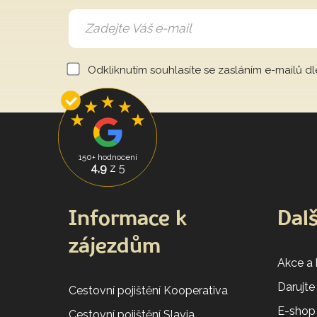
Odkliknutím souhlasíte se zasláním e-mailů d
150+ hodnocení
4,9
z 5
Informace k
Dalš
zájezdům
Akce a
Darujte
Cestovní pojištění Kooperativa
E-shop
Cestovní pojištění Slavia