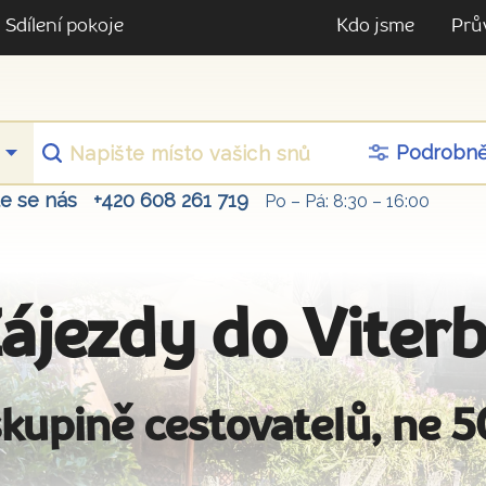
Sdílení pokoje
Kdo jsme
Prů
Podrobn
te se nás
+420 608 261 719
Po – Pá: 8:30 – 16:00
ájezdy do Viter
kupině cestovatelů, ne 5