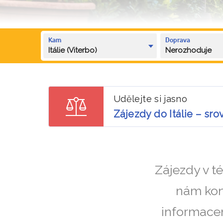
Kam
Doprava
Itálie (Viterbo)
Nerozhoduje
Udělejte si jasno
Zájezdy do Itálie – sr
Zájezdy v t
nám kon
informacem