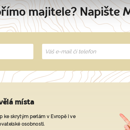
přímo majitele? Napište 
vělá místa
tup ke skrytým perlám v Evropě i ve
ovatelské osobnosti.