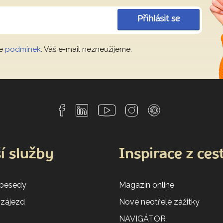
Přihlásit se
le
podmínek
. Váš e-mail nezneužijeme.
í služby
Inspirace z ces
 besedy
Magazín online
 zájezd
Nové neotřelé zážitky
NAVIGÁTOR