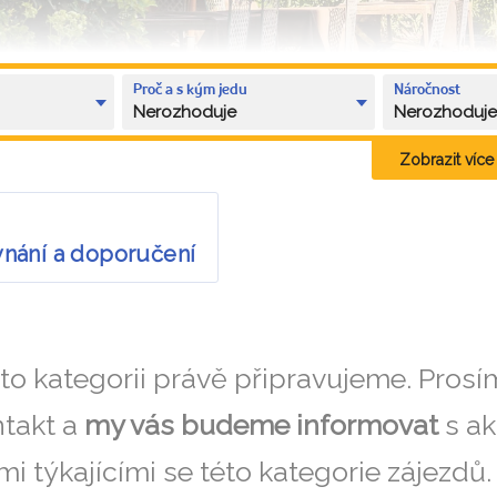
Proč a s kým jedu
Náročnost
Nerozhoduje
Nerozhoduj
Zobrazit více k
ovnání a doporučení
éto kategorii právě připravujeme. Pros
takt a
my vás budeme informovat
s ak
i týkajícími se této kategorie zájezdů