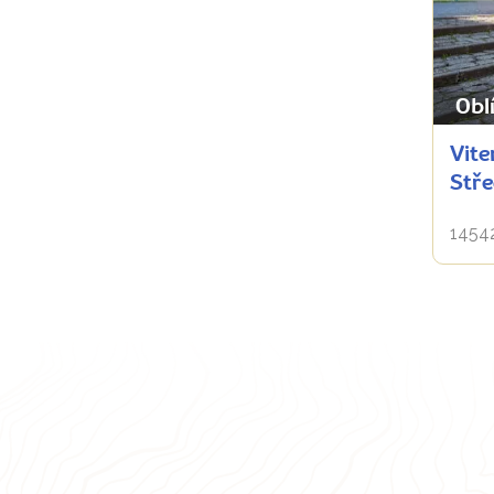
Obl
Vite
Stře
14542