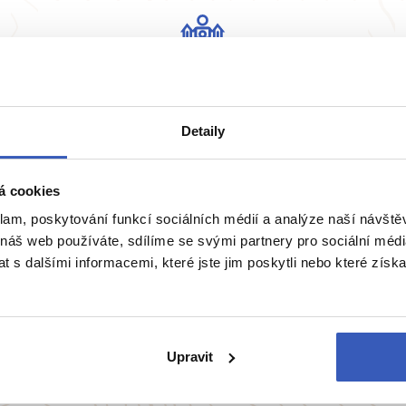
Žádná masovka
Detaily
Na zájezd bereme maximálně 15 osob
pro dobrou atmosféru.
á cookies
klam, poskytování funkcí sociálních médií a analýze naší návšt
 náš web používáte, sdílíme se svými partnery pro sociální média
 s dalšími informacemi, které jste jim poskytli nebo které získa
ie
Belgie
Francie
Irsko
Itálie
Upravit