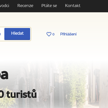
vodci
Recenze
Ptáte se
Kontakt
ě
Hledat
0
Přihlášení
ba
0 turistů