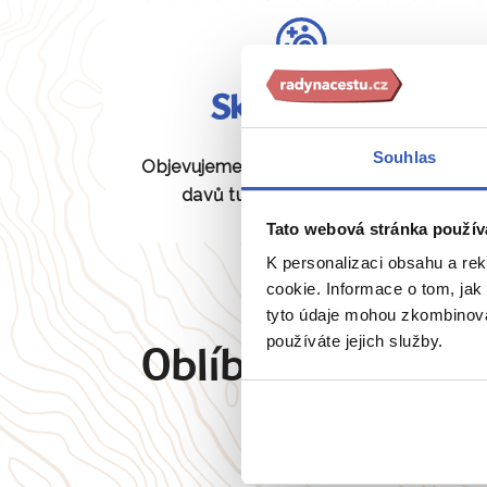
Skryté perly
Souhlas
Objevujeme pro vás unikátní místa bez
davů turistů, která jiní neznají.
Tato webová stránka použív
K personalizaci obsahu a re
cookie. Informace o tom, jak
tyto údaje mohou zkombinovat
používáte jejich služby.
Oblíbené cíle
Angl