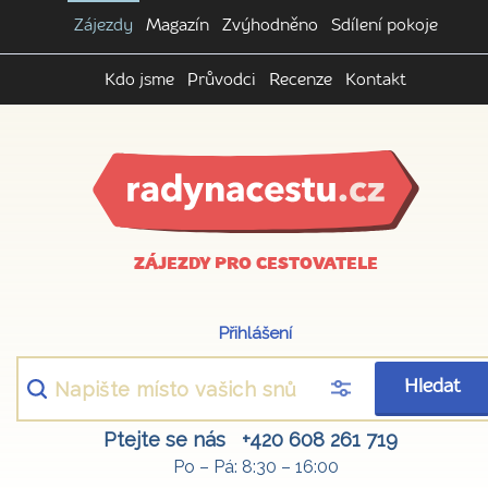
Zájezdy
Magazín
Zvýhodněno
Sdílení pokoje
Kdo jsme
Průvodci
Recenze
Kontakt
ZÁJEZDY PRO CESTOVATELE
Přihlášení
Hledat
Ptejte se nás
+420 608 261 719
Po – Pá: 8:30 – 16:00