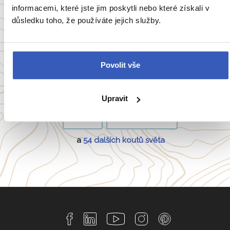
informacemi, které jste jim poskytli nebo které získali v
důsledku toho, že používáte jejich služby.
Oblíbené cíle
Povolit vše
Anglie
Belgie
Francie
Irsko
Upravit
Itálie
Portugalsko
a
54 dalších koutů světa