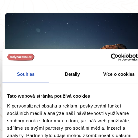
Souhlas
Detaily
Více o cookies
Inspirace
Nocleh v růžové poušti Wádí Rum:
Romantický zážitek na celý život
Tato webová stránka používá cookies
K personalizaci obsahu a reklam, poskytování funkcí
4323 přečtení
sociálních médií a analýze naší návštěvnosti využíváme
soubory cookie. Informace o tom, jak náš web používáte,
sdílíme se svými partnery pro sociální média, inzerci a
analýzy. Partneři tyto údaje mohou zkombinovat s dalšími
Zobrazit všechny články o Jordánsku