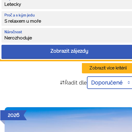
Letecky
Proč a s kým jedu
S relaxem u moře
Náročnost
Nerozhoduje
Zobrazit zájezdy
Zobrazit více kritérií
Řadit dle
Doporučené
2026