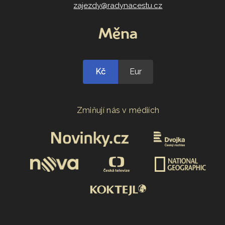
zajezdy@radynacestu.cz
Měna
Kč
Eur
Zmiňují nás v médiích