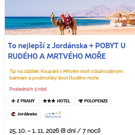
To nejlepší z Jordánska + POBYT U
RUDÉHO A MRTVÉHO MOŘE
Tip na zážitek: Koupání v Mrtvém moři s blahodárným
bahnem a podmořský život Rudého moře
Posledních 5 míst
Z PRAHY
HOTEL
POLOPENZE
Jordánsko
Náročnost
25. 10. – 1. 11. 2026 (8 dní / 7 nocí)