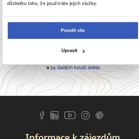
důsledku toho, že používáte jejich služby.
Oblíbené cíle
Povolit vše
Anglie
Belgie
Francie
Irsko
Upravit
Itálie
Portugalsko
a
54 dalších koutů světa
Informace k zájezdům