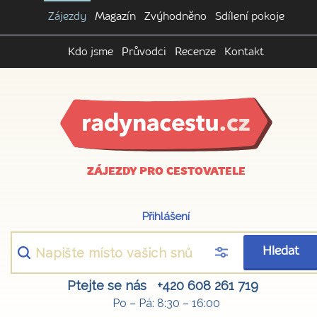
Zájezdy
Magazín
Zvýhodněno
Sdílení pokoje
Kdo jsme
Průvodci
Recenze
Kontakt
ZÁJEZDY PRO CESTOVATELE
Přihlášení
Hledat
Ptejte se nás
+420 608 261 719
Po – Pá: 8:30 – 16:00