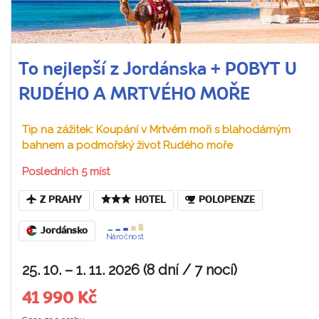
To nejlepší z Jordánska + POBYT U
RUDÉHO A MRTVÉHO MOŘE
Tip na zážitek: Koupání v Mrtvém moři s blahodárným
bahnem a podmořský život Rudého moře
Posledních 5 míst
Z PRAHY
HOTEL
POLOPENZE
Jordánsko
Náročnost
25. 10. – 1. 11. 2026 (8 dní / 7 nocí)
41 990 Kč