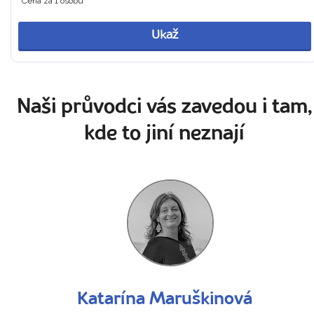
Cena za 1 osobu
Ukaž
Naši průvodci vás zavedou i tam,
kde to jiní neznají
Katarína Maruškinová