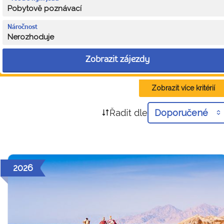
Pobytově poznávací
Náročnost
Nerozhoduje
Zobrazit zájezdy
Zobrazit více kritérií
Řadit dle
Doporučené
2026