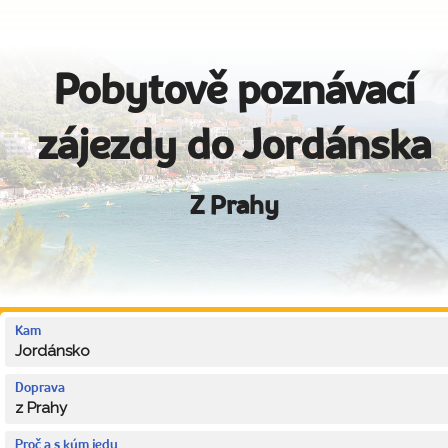
Pobytově poznávací
zájezdy do Jordánska
Z Prahy
Kam
Jordánsko
Doprava
z Prahy
Proč a s kým jedu