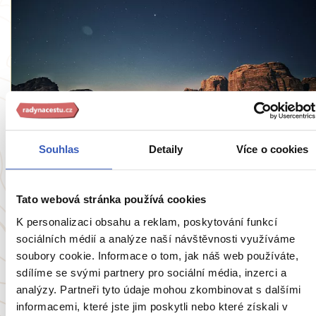
Inspirace
Souhlas
Detaily
Více o cookies
Nocleh v růžové poušti Wádí Rum:
Romantický zážitek na celý život
Tato webová stránka používá cookies
4316 přečtení
K personalizaci obsahu a reklam, poskytování funkcí
sociálních médií a analýze naší návštěvnosti využíváme
soubory cookie. Informace o tom, jak náš web používáte,
sdílíme se svými partnery pro sociální média, inzerci a
Zobrazit všechny články o Jordánsku
analýzy. Partneři tyto údaje mohou zkombinovat s dalšími
informacemi, které jste jim poskytli nebo které získali v