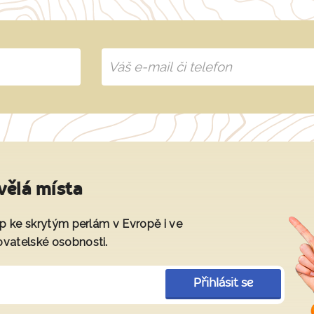
vělá místa
tup ke skrytým perlám v Evropě i ve
ovatelské osobnosti.
Přihlásit se