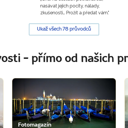
nasávat jejich pocity, nálady,
zkušenosti… Prožít a předat vám."
Ukaž všech 78 průvodců
osti
- přímo od našich p
Fotomagazín