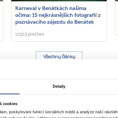
Karneval v Benátkách našima
očima: 15 nejkrásnějších fotografií z
poznávacího zájezdu do Benátek
12303 přečtení
Všechny články
Naše péče nezná hranice
Detaily
á cookies
klam, poskytování funkcí sociálních médií a analýze naší návšt