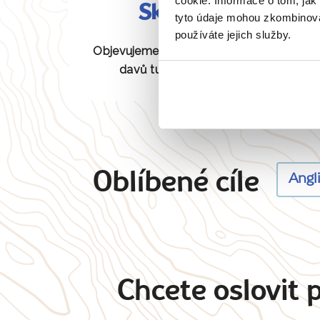
cookie. Informace o tom, jak
Skryté perly
tyto údaje mohou zkombinovat
používáte jejich služby.
Objevujeme pro vás unikátní místa bez
davů turistů, která jiní neznají.
Oblíbené cíle
Angl
Chcete oslovit 