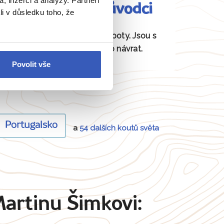
, inzerci a analýzy. Partneři
Fundovaní průvodci
li v důsledku toho, že
Daná místa znají jako své boty. Jsou s
vámi od odjezdu až po návrat.
Povolit vše
Portugalsko
a
54 dalších koutů světa
Martinu Šimkovi: