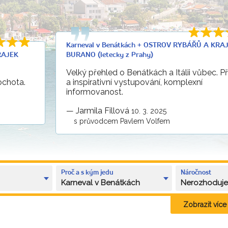
Karneval v Benátkách + OSTROV RYBÁŘŮ A KRA
RAJEK
BURANO (letecky z Prahy)
Velký přehled o Benátkách a Itálii vůbec. P
ochota.
a inspirativní vystupování, komplexní
informovanost.
—
Jarmila Fillová
10. 3. 2025
s průvodcem Pavlem Volfem
Proč a s kým jedu
Náročnost
Karneval v Benátkách
Nerozhoduj
Zobrazit více k