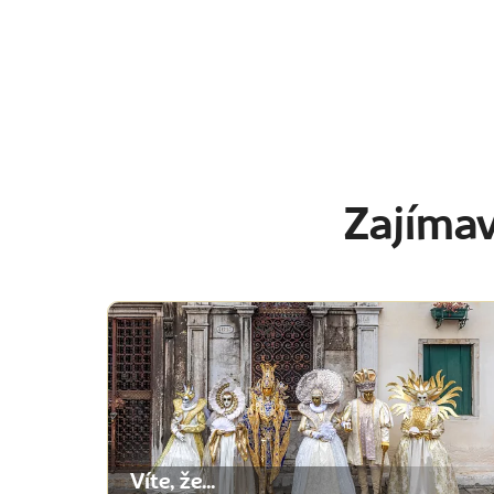
Zajímav
Víte, že...