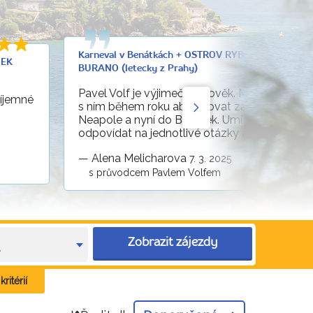
Karneval v Benátkách + OSTROV RYBÁŘŮ A KRAJEK
JEK
BURANO (letecky z Prahy)
Pavel Volf je výjimečný člověk. Měla jsem tu š
říjemné
s ním během roku absolvovat zájezdy do Řím
Neapole a nyní do Benátek. Umí naslouchat,
odpovídat na jednotlivé otázky a vše ihned řeši
—
Alena Melicharova
7. 3. 2025
s průvodcem Pavlem Volfem
Zobrazit zájezdy
e
ritérií