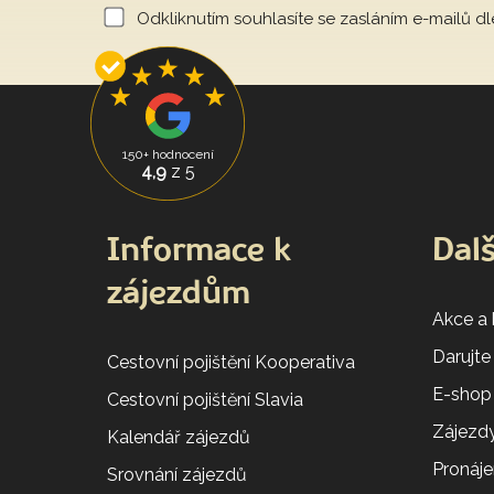
Odkliknutím souhlasíte se zasláním e-mailů d
150+ hodnocení
4,9
z 5
Informace k
Dalš
zájezdům
Akce a
Darujte
Cestovní pojištění Kooperativa
E-shop
Cestovní pojištění Slavia
Zájezdy
Kalendář zájezdů
Pronáj
Srovnání zájezdů