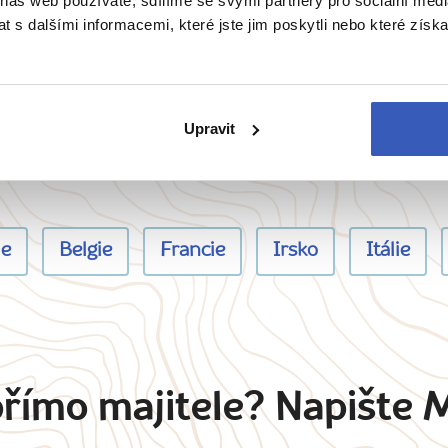
 náš web používáte, sdílíme se svými partnery pro sociální média
Žádná masovka
 s dalšími informacemi, které jste jim poskytli nebo které získa
Na zájezd bereme maximálně 15 osob
pro dobrou atmosféru.
Upravit
ie
Belgie
Francie
Irsko
Itálie
přímo majitele? Napište 