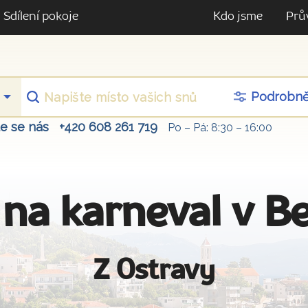
Sdílení pokoje
Kdo jsme
Prů
Podrobn
te se nás
+420 608 261 719
Po – Pá: 8:30 – 16:00
 na karneval v B
Z Ostravy