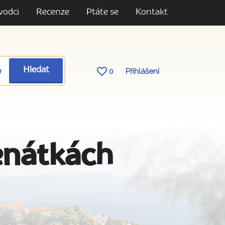
vodci
Recenze
Ptáte se
Kontakt
ě
Hledat
0
Přihlášení
enátkách