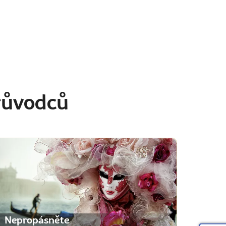
růvodců
Nepropásněte