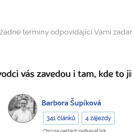
 žádné termíny odpovídající Vámi zad
odci vás zavedou i tam, kde to ji
Barbora Šupíková
341 článků
4 zájezdy
„Chci na cestách potkávat lidi,