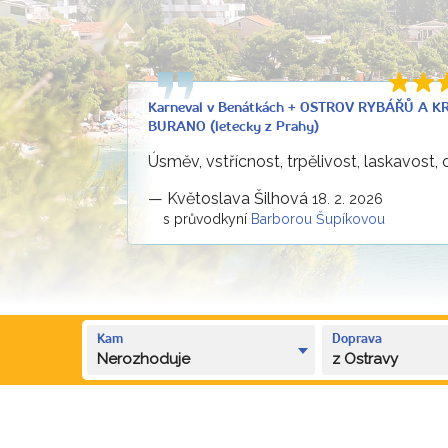
Karneval v Benátkách + OSTROV RYBÁŘŮ A K
BURANO (letecky z Prahy)
Úsměv, vstřícnost, trpělivost, laskavost, 
—
Květoslava Šilhová
18. 2. 2026
s průvodkyní
Barborou Šupíkovou
Kam
Doprava
Nerozhoduje
z Ostravy