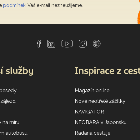
le
podmínek
. Váš e-mail nezneužijeme.
í služby
Inspirace z ces
 besedy
Magazín online
 zájezd
Nové neotřelé zážitky
NAVIGÁTOR
 na míru
NEOBARA v Japonsku
em autobusu
Radana cestuje