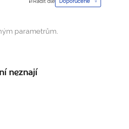
Řadit dle
Doporučené
aným parametrům.
ní neznají