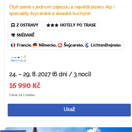
Čtyři země v jednom zájezdu a největší jezero Alp i
speciality švýcarské a alsaské kuchyně
Z OSTRAVY
HOTELY PO TRASE
SNÍDANĚ
Francie
,
Německo
,
Švýcarsko
,
Lichtenštejnsko
Náročnost
24. – 29. 8. 2027 (6 dní / 3 noci)
16 990 Kč
Cena za 1 osobu
Ukaž