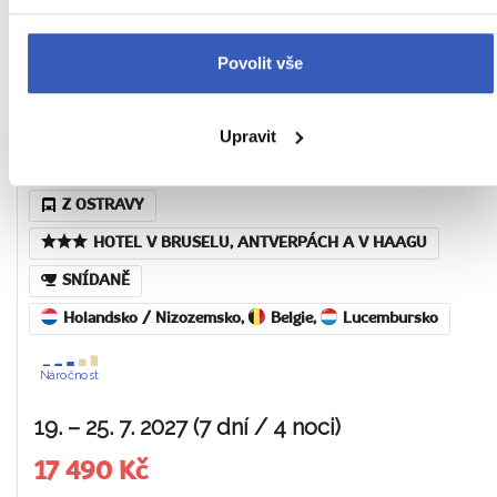
OCHUTNÁVKA HOLANDSKÝCH
SÝRŮ
Povolit vše
Tipy na zážitky: Nakouknutí do výroby typických
dřeváků v Zaanse Schans a ochutnávka holandských
Upravit
sýrů
Z OSTRAVY
HOTEL V BRUSELU, ANTVERPÁCH A V HAAGU
SNÍDANĚ
Holandsko / Nizozemsko
,
Belgie
,
Lucembursko
Náročnost
19. – 25. 7. 2027 (7 dní / 4 noci)
17 490 Kč