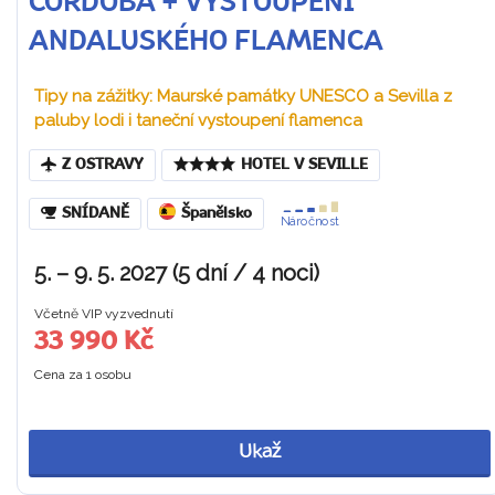
CÓRDOBA + VYSTOUPENÍ
ANDALUSKÉHO FLAMENCA
Tipy na zážitky: Maurské památky UNESCO a Sevilla z
paluby lodi i taneční vystoupení flamenca
Z OSTRAVY
HOTEL V SEVILLE
SNÍDANĚ
Španělsko
Náročnost
5. – 9. 5. 2027 (5 dní / 4 noci)
Včetně VIP vyzvednutí
33 990 Kč
Cena za 1 osobu
Ukaž