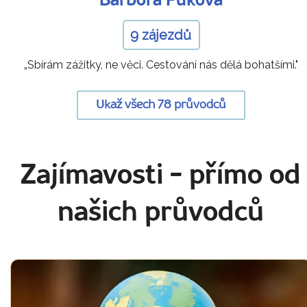
Barbora Fuková
9 zájezdů
„Sbírám zážitky, ne věci. Cestování nás dělá bohatšími."
Ukaž všech 78 průvodců
Zajímavosti
- přímo od
našich průvodců