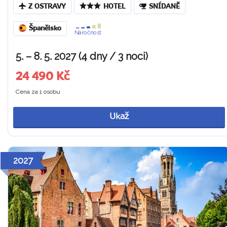
Z OSTRAVY
HOTEL
SNÍDANĚ
Španělsko
Náročnost
5. – 8. 5. 2027 (4 dny / 3 noci)
24 490 Kč
Cena za 1 osobu
Ukaž
2027