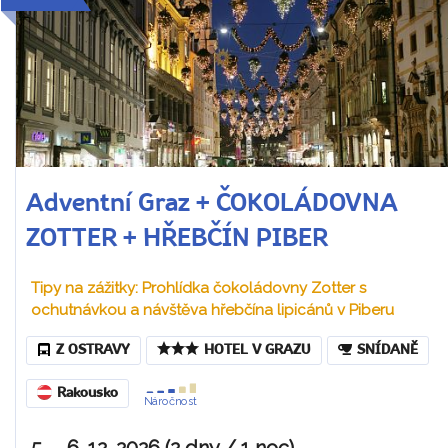
Adventní Graz + ČOKOLÁDOVNA
ZOTTER + HŘEBČÍN PIBER
Tipy na zážitky: Prohlídka čokoládovny Zotter s
ochutnávkou a návštěva hřebčína lipicánů v Piberu
Z OSTRAVY
HOTEL V GRAZU
SNÍDANĚ
Rakousko
Náročnost
5. – 6. 12. 2026 (2 dny / 1 noc)