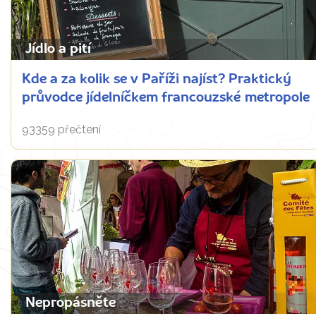
Jídlo a pití
Kde a za kolik se v Paříži najíst? Praktický
průvodce jídelníčkem francouzské metropole
93359 přečtení
Nepropásněte