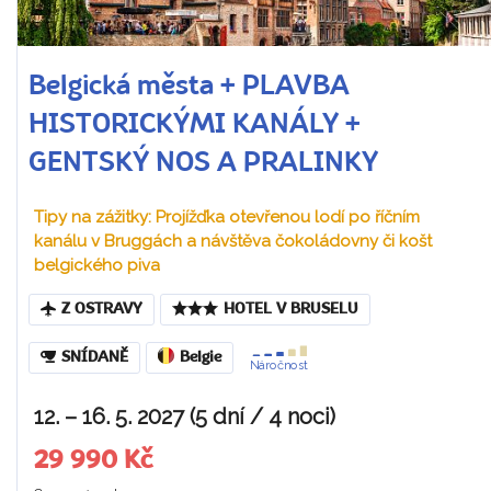
Belgická města + PLAVBA
HISTORICKÝMI KANÁLY +
GENTSKÝ NOS A PRALINKY
Tipy na zážitky: Projížďka otevřenou lodí po říčním
kanálu v Bruggách a návštěva čokoládovny či košt
belgického piva
Z OSTRAVY
HOTEL V BRUSELU
SNÍDANĚ
Belgie
Náročnost
12. – 16. 5. 2027 (5 dní / 4 noci)
29 990 Kč