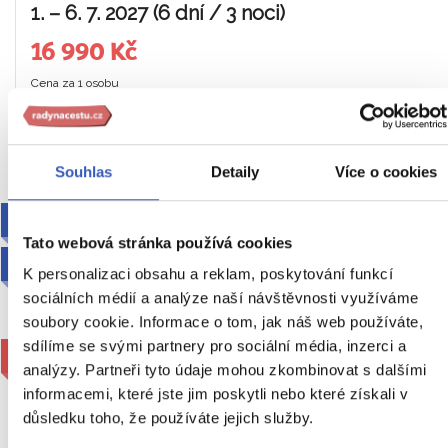
1. – 6. 7. 2027 (6 dní / 3 noci)
16 990 Kč
Cena za 1 osobu
Ukaž
Souhlas
Detaily
Více o cookies
AUTOBUSEM RADYNACESTU
Tato webová stránka používá cookies
2027
K personalizaci obsahu a reklam, poskytování funkcí
sociálních médií a analýze naší návštěvnosti využíváme
soubory cookie. Informace o tom, jak náš web používáte,
sdílíme se svými partnery pro sociální média, inzerci a
1 žena čeká na sdílení pokoje
analýzy. Partneři tyto údaje mohou zkombinovat s dalšími
informacemi, které jste jim poskytli nebo které získali v
důsledku toho, že používáte jejich služby.
To nejlepší z Beneluxu +