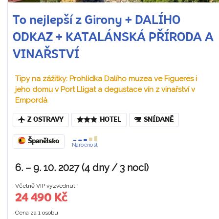
To nejlepší z Girony + DALÍHO
ODKAZ + KATALÁNSKÁ PŘÍRODA A
VINAŘSTVÍ
Tipy na zážitky: Prohlídka Dalího muzea ve Figueres i
jeho domu v Port Lligat a degustace vín z vinařství v
Empordà
Z OSTRAVY
HOTEL
SNÍDANĚ
Španělsko
Náročnost
6. – 9. 10. 2027 (4 dny / 3 noci)
Včetně VIP vyzvednutí
24 490 Kč
Cena za 1 osobu