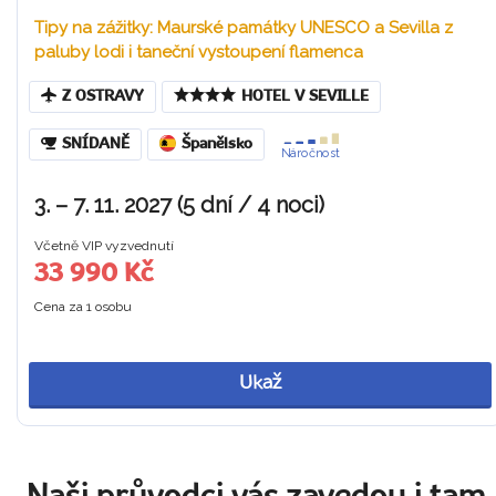
Tipy na zážitky: Maurské památky UNESCO a Sevilla z
paluby lodi i taneční vystoupení flamenca
Z OSTRAVY
HOTEL V SEVILLE
SNÍDANĚ
Španělsko
Náročnost
3. – 7. 11. 2027 (5 dní / 4 noci)
Včetně VIP vyzvednutí
33 990 Kč
Cena za 1 osobu
Ukaž