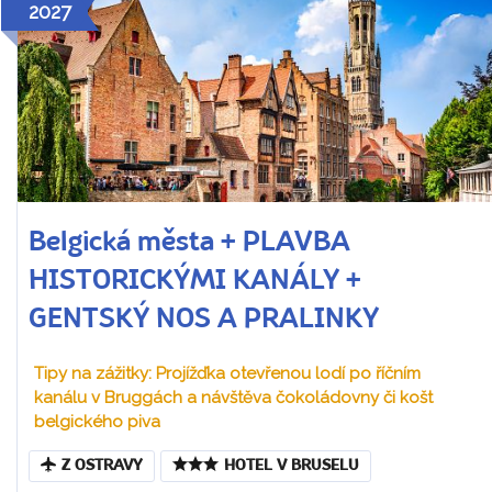
2027
Belgická města + PLAVBA
HISTORICKÝMI KANÁLY +
GENTSKÝ NOS A PRALINKY
Tipy na zážitky: Projížďka otevřenou lodí po říčním
kanálu v Bruggách a návštěva čokoládovny či košt
belgického piva
Z OSTRAVY
HOTEL V BRUSELU