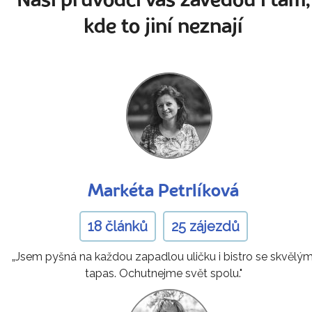
Naši průvodci vás zavedou i tam,
kde to jiní neznají
Markéta Petrlíková
18 článků
25 zájezdů
„Jsem pyšná na každou zapadlou uličku i bistro se skvělým
tapas. Ochutnejme svět spolu."