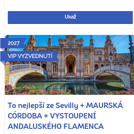
Ukaž
2027
VIP VYZVEDNUTÍ
To nejlepší ze Sevilly + MAURSKÁ
CÓRDOBA + VYSTOUPENÍ
ANDALUSKÉHO FLAMENCA