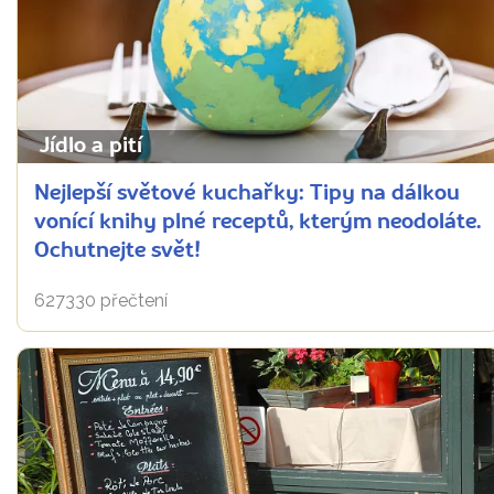
Jídlo a pití
Nejlepší světové kuchařky: Tipy na dálkou
vonící knihy plné receptů, kterým neodoláte.
Ochutnejte svět!
627330 přečtení