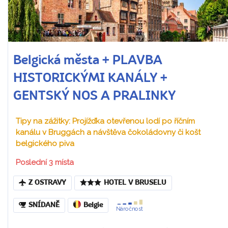
Belgická města + PLAVBA
HISTORICKÝMI KANÁLY +
GENTSKÝ NOS A PRALINKY
Tipy na zážitky: Projížďka otevřenou lodí po říčním
kanálu v Bruggách a návštěva čokoládovny či košt
belgického piva
Poslední 3 místa
Z OSTRAVY
HOTEL V BRUSELU
SNÍDANĚ
Belgie
Náročnost