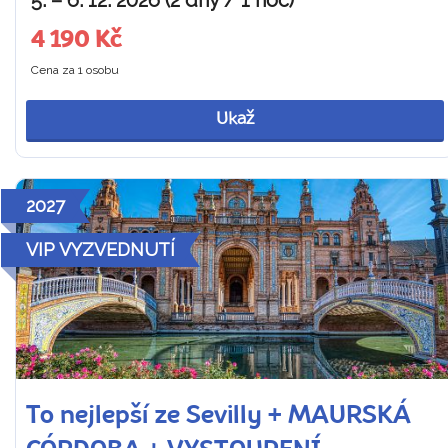
4 190 Kč
Cena za 1 osobu
Ukaž
2027
VIP VYZVEDNUTÍ
To nejlepší ze Sevilly + MAURSKÁ