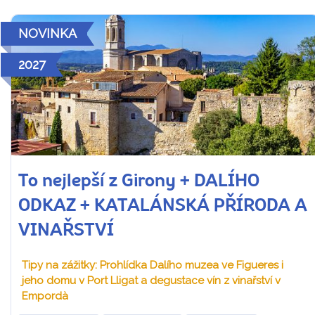
NOVINKA
2027
To nejlepší z Girony + DALÍHO
ODKAZ + KATALÁNSKÁ PŘÍRODA A
VINAŘSTVÍ
Tipy na zážitky: Prohlídka Dalího muzea ve Figueres i
jeho domu v Port Lligat a degustace vín z vinařství v
Empordà