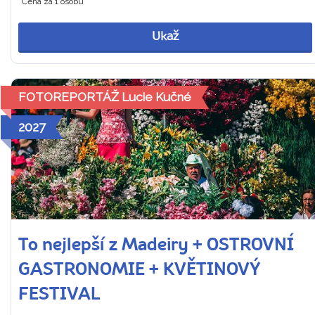
Cena za 1 osobu
Ukaž
FOTOREPORTÁŽ Lucie Kučné
2027
To nejlepší z Madeiry + OSTROVNÍ
GASTRONOMIE + KVĚTINOVÝ
FESTIVAL