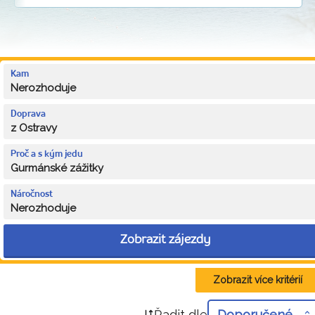
Kam
Nerozhoduje
Doprava
z Ostravy
Proč a s kým jedu
Gurmánské zážitky
Náročnost
Nerozhoduje
Zobrazit zájezdy
Zobrazit více kritérií
Řadit dle
Doporučené