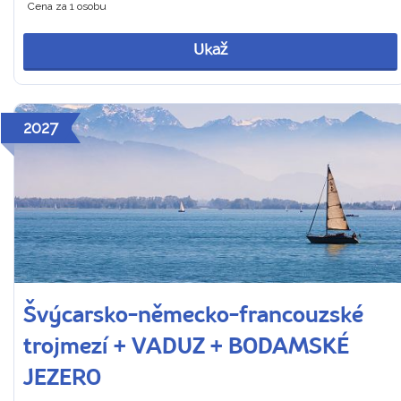
Cena za 1 osobu
Ukaž
2027
Švýcarsko-německo-francouzské
trojmezí + VADUZ + BODAMSKÉ
JEZERO