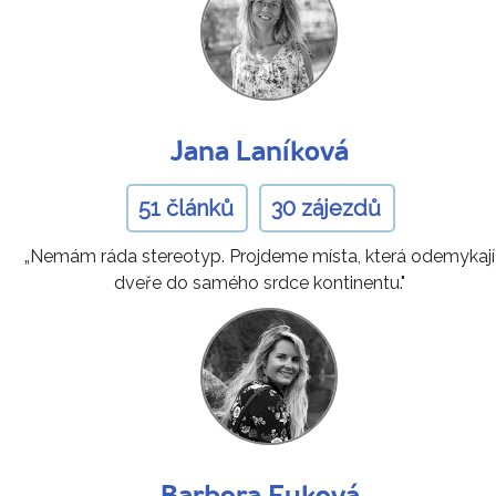
Jana Laníková
51 článků
30 zájezdů
„Nemám ráda stereotyp. Projdeme místa, která odemykají
dveře do samého srdce kontinentu."