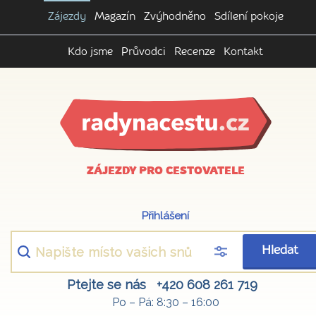
Zájezdy
Magazín
Zvýhodněno
Sdílení pokoje
Kdo jsme
Průvodci
Recenze
Kontakt
ZÁJEZDY PRO CESTOVATELE
Přihlášení
Hledat
Ptejte se nás
+420 608 261 719
Po – Pá: 8:30 – 16:00