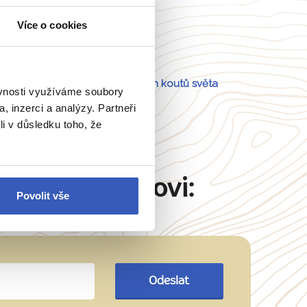
Více o cookies
Portugalsko
a
54 dalších koutů světa
ěvnosti využíváme soubory
, inzerci a analýzy. Partneři
li v důsledku toho, že
Martinu Šimkovi:
Povolit vše
Odeslat