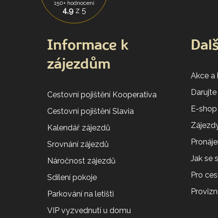
150+ hodnocení
4,9
z 5
Informace k
Dalš
zájezdům
Akce a
Darujte
Cestovní pojištění Kooperativa
E-shop
Cestovní pojištění Slavia
Zájezdy
Kalendář zájezdů
Pronáj
Srovnání zájezdů
Jak se
Náročnost zájezdů
Pro ces
Sdílení pokoje
Provizní
Parkování na letišti
VIP vyzvednutí u domu