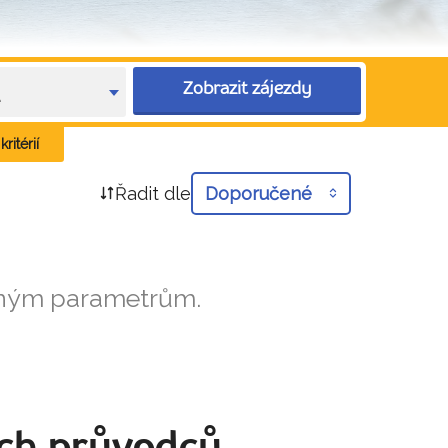
Zobrazit zájezdy
e
ritérií
Řadit dle
Doporučené
aným parametrům.