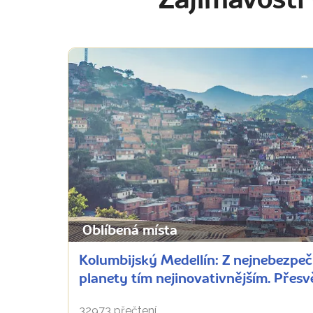
Zajímavosti
Oblíbená místa
Kolumbijský Medellín: Z nejnebezpe
planety tím nejinovativnějším. Přesv
32973 přečtení