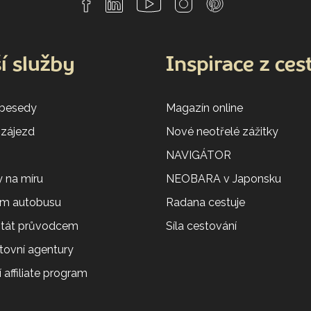
í služby
Inspirace z ces
 besedy
Magazín online
 zájezd
Nové neotřelé zážitky
NAVIGÁTOR
 na míru
NEOBARA v Japonsku
em autobusu
Radana cestuje
 stát průvodcem
Síla cestování
tovní agentury
 affiliate program