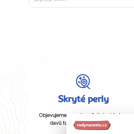
Skryté perly
Objevujeme pro vás unikátní místa bez
davů turistů, která jiní neznají.