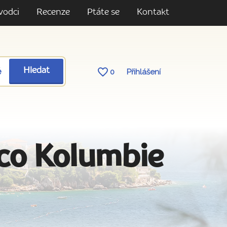
vodci
Recenze
Ptáte se
Kontakt
ě
Hledat
0
Přihlášení
co Kolumbie