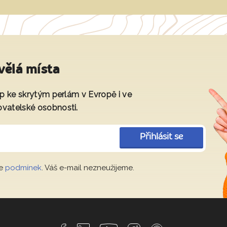
vělá místa
tup ke skrytým perlám v Evropě i ve
ovatelské osobnosti.
Přihlásit se
le
podmínek
. Váš e-mail nezneužijeme.