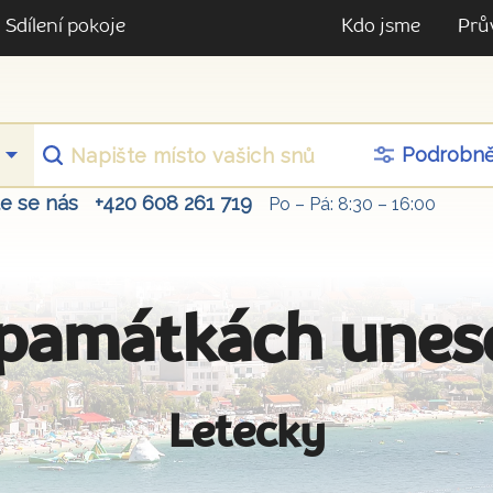
Sdílení pokoje
Kdo jsme
Prů
Podrobn
te se nás
+420 608 261 719
Po – Pá: 8:30 – 16:00
 památkách unes
Letecky