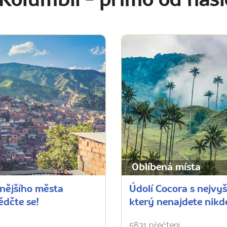
 Kolumbii
- přímo od naš
Oblíbená místa
čnějšího města
Údolí Cocora s nejvyš
ědčte se!
který nenajdete nikd
5831 přečtení