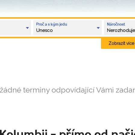
Proč a s kým jedu
Náročnost
Unesco
Nerozhoduj
Zobrazit více k
 žádné termíny odpovídající Vámi zad