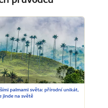
ich průvodců
šími palmami světa: přírodní unikát,
e jinde na světě