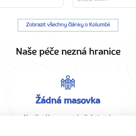
Zobrazit všechny články o Kolumbii
Naše péče nezná hranice
Žádná masovka
Na zájezd bereme maximálně 15 osob
pro dobrou atmosféru.