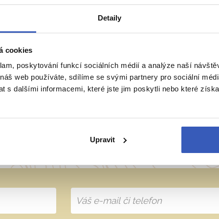
Detaily
á cookies
ie
Belgie
Francie
Irsko
Itálie
klam, poskytování funkcí sociálních médií a analýze naší návšt
 náš web používáte, sdílíme se svými partnery pro sociální média
 s dalšími informacemi, které jste jim poskytli nebo které získa
přímo majitele? Napište 
Upravit