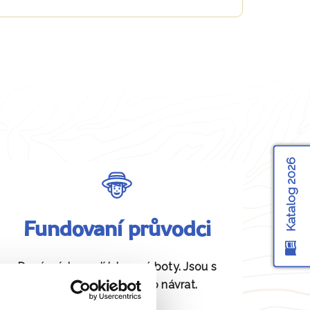
Katalog 2026
Fundovaní průvodci
Daná místa znají jako své boty. Jsou s
vámi od odjezdu až po návrat.