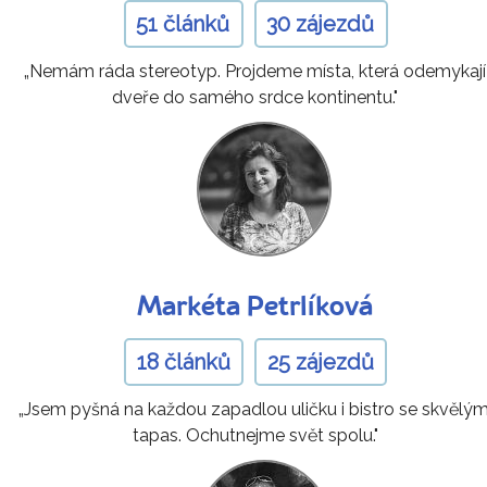
51 článků
30 zájezdů
„Nemám ráda stereotyp. Projdeme místa, která odemykají
dveře do samého srdce kontinentu."
Markéta Petrlíková
18 článků
25 zájezdů
„Jsem pyšná na každou zapadlou uličku i bistro se skvělým
tapas. Ochutnejme svět spolu."