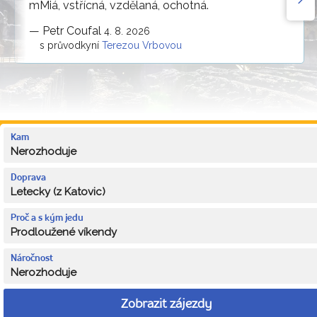
mMiá, vstřícná, vzdělaná, ochotná.
—
Petr Coufal
4. 8. 2026
s průvodkyní
Terezou Vrbovou
Kam
Nerozhoduje
Doprava
Letecky (z Katovic)
Proč a s kým jedu
Prodloužené víkendy
Náročnost
Nerozhoduje
Zobrazit zájezdy