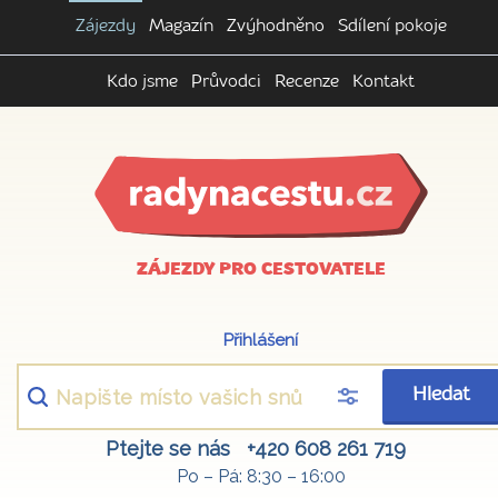
Zájezdy
Magazín
Zvýhodněno
Sdílení pokoje
Kdo jsme
Průvodci
Recenze
Kontakt
ZÁJEZDY PRO CESTOVATELE
Přihlášení
Hledat
Ptejte se nás
+420 608 261 719
Po – Pá: 8:30 – 16:00