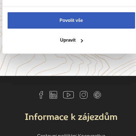
Anglie
Belgie
Francie
Irsko
Povolit vše
Itálie
Portugalsko
Upravit
a
54 dalších koutů světa
Informace k zájezdům