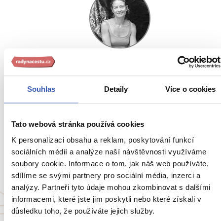
Šárka Koenigová
Souhlas
Detaily
Více o cookies
5 zájezdů
„Cestování, to je osudí, ze kterého pokaždé, když vytáhnet
Tato webová stránka používá cookies
los, vyhráváte."
K personalizaci obsahu a reklam, poskytování funkcí
sociálních médií a analýze naší návštěvnosti využíváme
Ukaž všech 78 průvodců
soubory cookie. Informace o tom, jak náš web používáte,
sdílíme se svými partnery pro sociální média, inzerci a
analýzy. Partneři tyto údaje mohou zkombinovat s dalšími
informacemi, které jste jim poskytli nebo které získali v
důsledku toho, že používáte jejich služby.
Oblíbené cíle