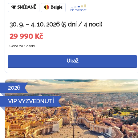
SNÍDANĚ
Belgie
Náročnost
30. 9. – 4. 10. 2026 (5 dní / 4 noci)
29 990 Kč
Cena za 1 osobu
Ukaž
2026
VIP VYZVEDNUTÍ