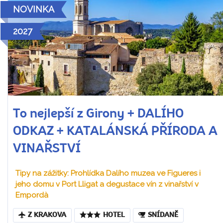
NOVINKA
2027
To nejlepší z Girony + DALÍHO
ODKAZ + KATALÁNSKÁ PŘÍRODA A
VINAŘSTVÍ
Tipy na zážitky: Prohlídka Dalího muzea ve Figueres i
jeho domu v Port Lligat a degustace vín z vinařství v
Empordà
Z KRAKOVA
HOTEL
SNÍDANĚ