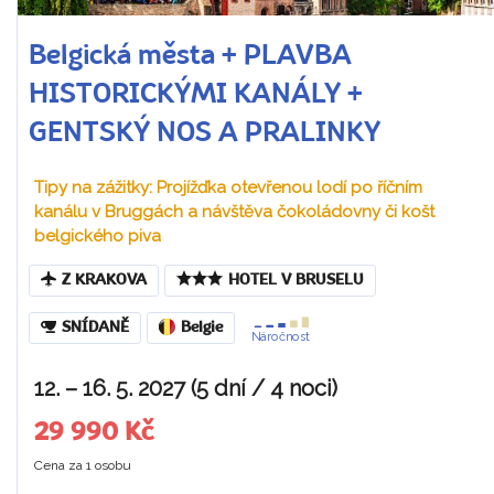
Belgická města + PLAVBA
HISTORICKÝMI KANÁLY +
GENTSKÝ NOS A PRALINKY
Tipy na zážitky: Projížďka otevřenou lodí po říčním
kanálu v Bruggách a návštěva čokoládovny či košt
belgického piva
Z KRAKOVA
HOTEL V BRUSELU
SNÍDANĚ
Belgie
Náročnost
12. – 16. 5. 2027 (5 dní / 4 noci)
29 990 Kč
Cena za 1 osobu