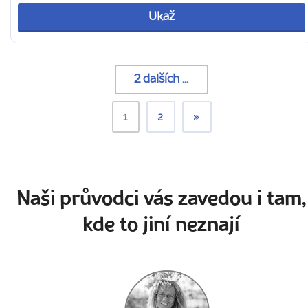
Ukaž
2
dalších ...
1
2
»
Naši průvodci vás zavedou i tam,
kde to jiní neznají