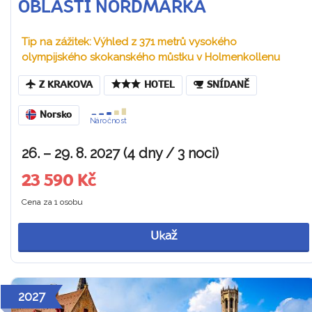
OBLASTI NORDMARKA
Tip na zážitek: Výhled z 371 metrů vysokého
olympijského skokanského můstku v Holmenkollenu
Z KRAKOVA
HOTEL
SNÍDANĚ
Norsko
Náročnost
26. – 29. 8. 2027 (4 dny / 3 noci)
23 590 Kč
Cena za 1 osobu
Ukaž
2027