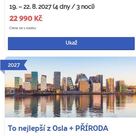
19. – 22. 8. 2027 (4 dny / 3 noci)
22 990 Kč
Cena za 1 osobu
Ukaž
2027
To nejlepší z Osla + PŘÍRODA