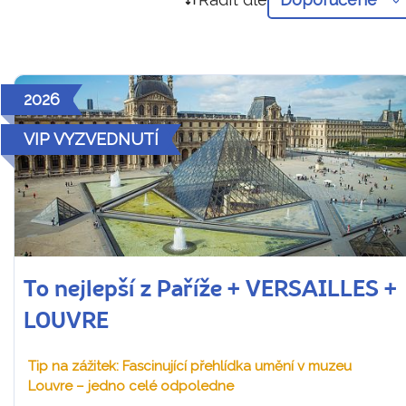
2026
VIP VYZVEDNUTÍ
To nejlepší z Paříže + VERSAILLES +
LOUVRE
Tip na zážitek: Fascinující přehlídka umění v muzeu
Louvre – jedno celé odpoledne