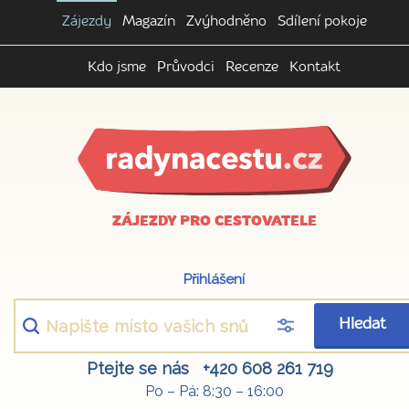
Zájezdy
Magazín
Zvýhodněno
Sdílení pokoje
Kdo jsme
Průvodci
Recenze
Kontakt
ZÁJEZDY PRO CESTOVATELE
Přihlášení
Hledat
Ptejte se nás
+420 608 261 719
Po – Pá: 8:30 – 16:00