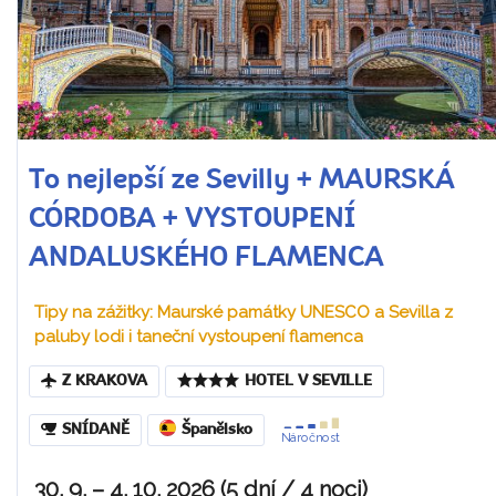
To nejlepší ze Sevilly + MAURSKÁ
CÓRDOBA + VYSTOUPENÍ
ANDALUSKÉHO FLAMENCA
Tipy na zážitky: Maurské památky UNESCO a Sevilla z
paluby lodi i taneční vystoupení flamenca
Z KRAKOVA
HOTEL V SEVILLE
SNÍDANĚ
Španělsko
Náročnost
30. 9. – 4. 10. 2026 (5 dní / 4 noci)