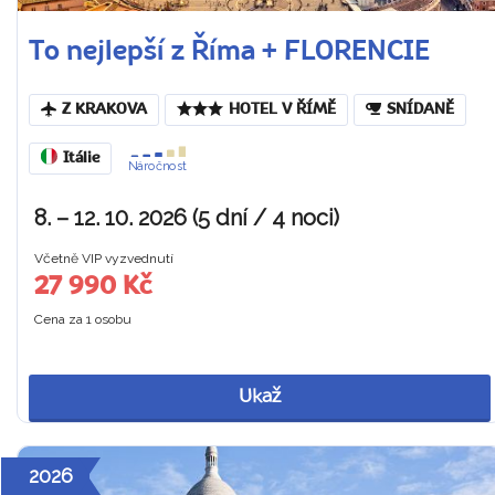
To nejlepší z Říma + FLORENCIE
Z KRAKOVA
HOTEL V ŘÍMĚ
SNÍDANĚ
Itálie
Náročnost
8. – 12. 10. 2026 (5 dní / 4 noci)
Včetně VIP vyzvednutí
27 990 Kč
Cena za 1 osobu
Ukaž
2026