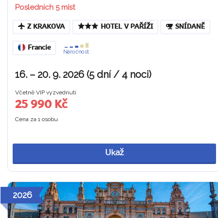
Posledních 5 míst
Z KRAKOVA
HOTEL V PAŘÍŽI
SNÍDANĚ
Francie
Náročnost
16. – 20. 9. 2026 (5 dní / 4 noci)
Včetně VIP vyzvednutí
25 990 Kč
Cena za 1 osobu
Ukaž
2026