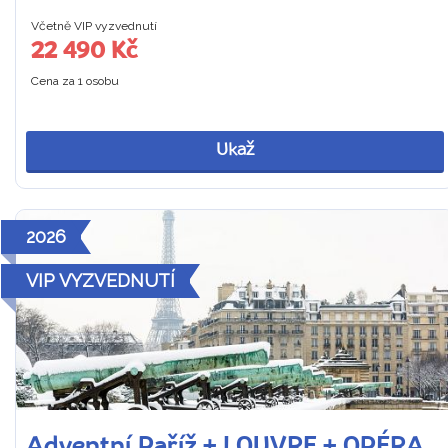
Včetně VIP vyzvednutí
22 490 Kč
Cena za 1 osobu
Ukaž
2026
VIP VYZVEDNUTÍ
Adventní Paříž + LOUVRE + OPÉRA