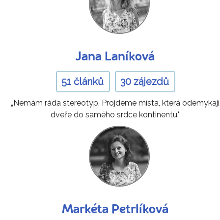
Jana Laníková
51 článků
30 zájezdů
„Nemám ráda stereotyp. Projdeme místa, která odemykají
dveře do samého srdce kontinentu."
Markéta Petrlíková