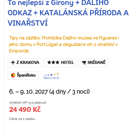
To nejlepší z Girony + DALÍHO
ODKAZ + KATALÁNSKÁ PŘÍRODA A
VINAŘSTVÍ
Tipy na zážitky: Prohlídka Dalího muzea ve Figueres i
jeho domu v Port Lligat a degustace vín z vinařství v
Empordà
Z KRAKOVA
HOTEL
SNÍDANĚ
Španělsko
Náročnost
6. – 9. 10. 2027 (4 dny / 3 noci)
Včetně VIP vyzvednutí
24 490 Kč
Cena za 1 osobu