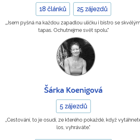
18 článků
25 zájezdů
„Jsem pyšná na každou zapadlou uličku i bistro se skvělým
tapas. Ochutnejme svět spolu."
Šárka Koenigová
5 zájezdů
„Cestování, to je osudí, ze kterého pokaždé, když vytáhnet
los, vyhráváte."