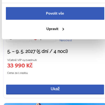
ANDALUSKÉHO FLAMENCA
Povolit vše
Tipy na zážitky: Maurské památky UNESCO a Sevilla z
paluby lodi i taneční vystoupení flamenca
Upravit
Z KRAKOVA
HOTEL V SEVILLE
SNÍDANĚ
Španělsko
Náročnost
5. – 9. 5. 2027 (5 dní / 4 noci)
Včetně VIP vyzvednutí
33 990 Kč
Cena za 1 osobu
Ukaž