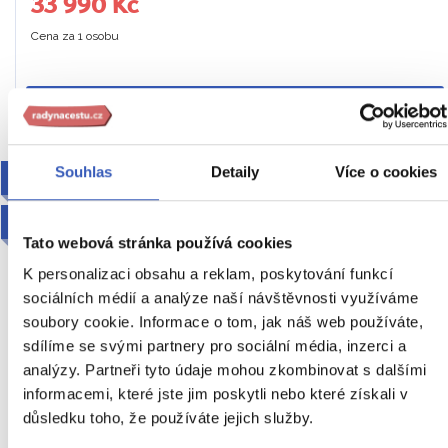
33 990 Kč
Cena za 1 osobu
Ukaž
Souhlas
Detaily
Více o cookies
2027
VIP VYZVEDNUTÍ
Tato webová stránka používá cookies
K personalizaci obsahu a reklam, poskytování funkcí
sociálních médií a analýze naší návštěvnosti využíváme
soubory cookie. Informace o tom, jak náš web používáte,
sdílíme se svými partnery pro sociální média, inzerci a
analýzy. Partneři tyto údaje mohou zkombinovat s dalšími
To nejlepší ze Sevilly + MAURSKÁ
informacemi, které jste jim poskytli nebo které získali v
důsledku toho, že používáte jejich služby.
CÓRDOBA + VYSTOUPENÍ