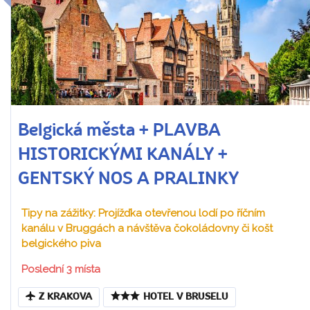
Belgická města + PLAVBA
HISTORICKÝMI KANÁLY +
GENTSKÝ NOS A PRALINKY
Tipy na zážitky: Projížďka otevřenou lodí po říčním
kanálu v Bruggách a návštěva čokoládovny či košt
belgického piva
Poslední 3 místa
Z KRAKOVA
HOTEL V BRUSELU