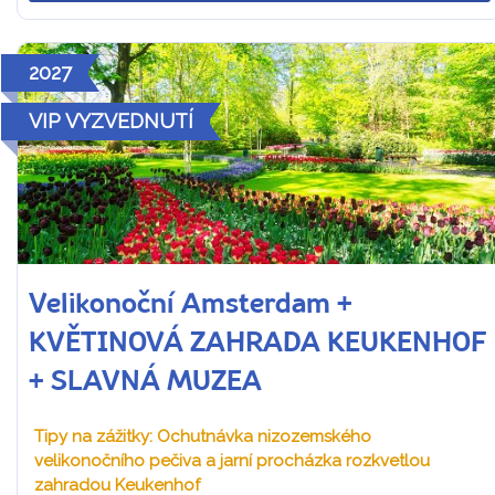
2027
VIP VYZVEDNUTÍ
Velikonoční Amsterdam +
KVĚTINOVÁ ZAHRADA KEUKENHOF
+ SLAVNÁ MUZEA
Tipy na zážitky: Ochutnávka nizozemského
velikonočního pečiva a jarní procházka rozkvetlou
zahradou Keukenhof