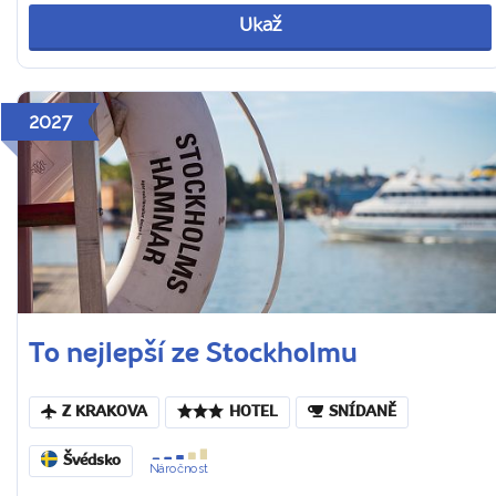
Ukaž
2027
To nejlepší ze Stockholmu
Z KRAKOVA
HOTEL
SNÍDANĚ
Švédsko
Náročnost