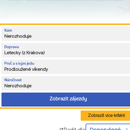
Kam
Nerozhoduje
Doprava
Letecky (z Krakova)
Proč a s kým jedu
Prodloužené víkendy
Náročnost
Nerozhoduje
Zobrazit zájezdy
Zobrazit více kritérií
Řadit dle
Doporučené