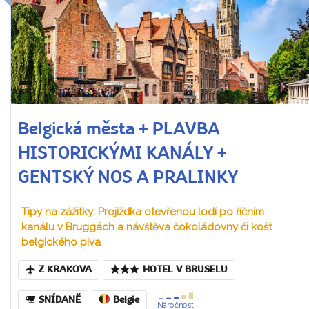
Belgická města + PLAVBA
HISTORICKÝMI KANÁLY +
GENTSKÝ NOS A PRALINKY
Tipy na zážitky: Projížďka otevřenou lodí po říčním
kanálu v Bruggách a návštěva čokoládovny či košt
belgického piva
Z KRAKOVA
HOTEL V BRUSELU
SNÍDANĚ
Belgie
Náročnost