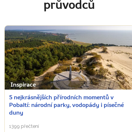
průvodců
Inspirace
5 nejkrásnějších přírodních momentů v
Pobaltí: národní parky, vodopády i písečné
duny
1399 přečtení