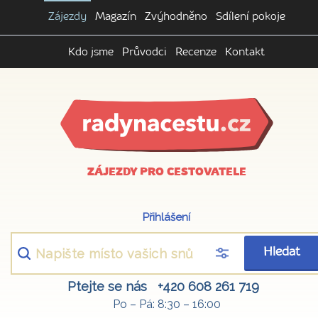
Zájezdy
Magazín
Zvýhodněno
Sdílení pokoje
Kdo jsme
Průvodci
Recenze
Kontakt
ZÁJEZDY PRO CESTOVATELE
Přihlášení
Hledat
Ptejte se nás
+420 608 261 719
Po – Pá: 8:30 – 16:00