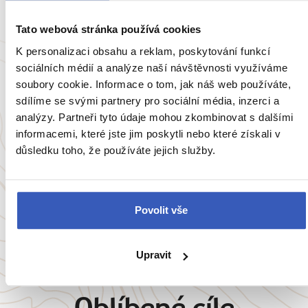
Tato webová stránka používá cookies
K personalizaci obsahu a reklam, poskytování funkcí
sociálních médií a analýze naší návštěvnosti využíváme
soubory cookie. Informace o tom, jak náš web používáte,
Oblíbená místa
sdílíme se svými partnery pro sociální média, inzerci a
analýzy. Partneři tyto údaje mohou zkombinovat s dalšími
Riga: největší město v Pobaltí má své moře,
informacemi, které jste jim poskytli nebo které získali v
zepelíny i moře nádherných budov
důsledku toho, že používáte jejich služby.
117975 přečtení
Povolit vše
Zobrazit všechny články o Lotyšsku
Upravit