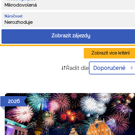
Mikrodovolená
Náročnost
Nerozhoduje
Zobrazit zájezdy
Zobrazit více kritérií
Řadit dle
Doporučené
2026