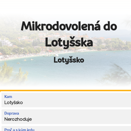
Mikrodovolená do
Lotyšska
Lotyšsko
Kam
Lotyšsko
Doprava
Nerozhoduje
Proč a s kým jedu