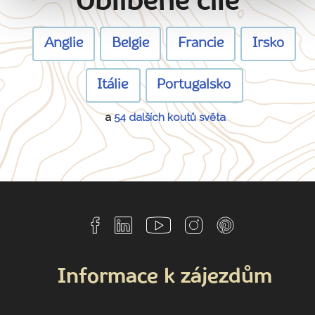
Oblíbené cíle
Anglie
Belgie
Francie
Irsko
Itálie
Portugalsko
a
54 dalších koutů světa
Informace k zájezdům