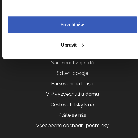
Informace k zájezdům
Cestovní pojištění Kooperativa
Povolit vše
Cestovní pojištění Slavia
Kalendář zájezdů
Upravit
Srovnání zájezdů
Náročnost zájezdů
Sdílení pokoje
Parkování na letišti
VIP vyzvednutí u domu
Cestovatelský klub
Ptáte se nás
Všeobecné obchodní podmínky