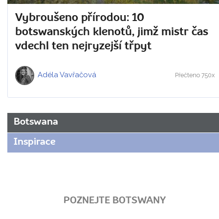
Vybroušeno přírodou: 10
botswanských klenotů, jimž mistr čas
vdechl ten nejryzejší třpyt
Adéla Vavřačová
Přečteno 750x
Botswana
Inspirace
POZNEJTE BOTSWANY