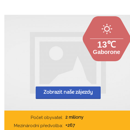
13℃
Gaborone
Zobrazit naše zájezdy
2 miliony
Počet obyvatel:
+267
Mezinárodní předvolba: