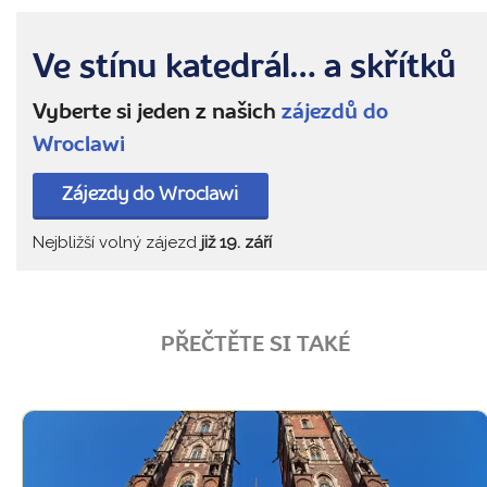
Ve stínu katedrál… a skřítků
Vyberte si jeden z našich
zájezdů do
Wroclawi
Zájezdy do Wroclawi
Nejbližší volný zájezd
již 19. září
PŘEČTĚTE SI TAKÉ