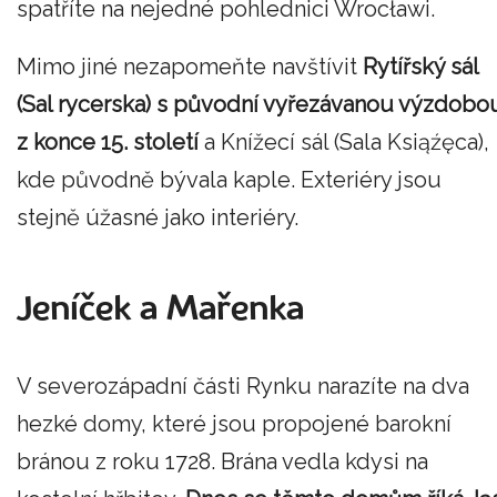
spatříte na nejedné pohlednici Wrocławi.
Mimo jiné nezapomeňte navštívit
Rytířský sál
(Sal rycerska) s původní vyřezávanou výzdobo
z konce 15. století
a Knížecí sál (Sala Ksiąźęca),
kde původně bývala kaple. Exteriéry jsou
stejně úžasné jako interiéry.
Jeníček a Mařenka
V severozápadní části Rynku narazíte na dva
hezké domy, které jsou propojené barokní
bránou z roku 1728. Brána vedla kdysi na