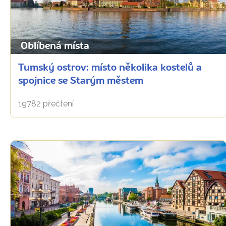
Oblíbená místa
Tumský ostrov: místo několika kostelů a
spojnice se Starým městem
19782 přečtení