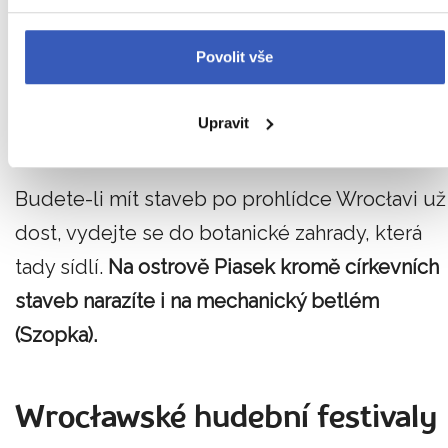
centrum přesunuto ve 13. století mimo ostrov,
zůstal ostrov Tumski sídlem církve, stejně jako
Povolit vše
dnes. V ostrovní katedrále se pohodlně
dostanete i do věží, je to totiž
jediná historická
Upravit
katedrála, která má výtah
.
Budete-li mít staveb po prohlídce Wrocłavi už
dost, vydejte se do botanické zahrady, která
tady sídlí.
Na ostrově Piasek kromě církevních
staveb narazíte i na mechanický betlém
(Szopka).
Wrocławské hudební festivaly