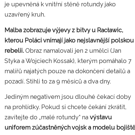
je upevněná k vnitřní stěně rotundy jako
uzavřený kruh.
Malba zobrazuje výjevy z bitvy u Racławic,
kterou Poláci vnímají jako nejslavnější polskou
rebelii.
Obraz namalovali jen 2 umělci (Jan
Styka a Wojciech Kossak), kterým pomáhalo 7
malířů najatých pouze na dokončení detailů a
pozadí. Stihli to za 9 měsíců a dva dny.
Jediným negativem jsou dlouhé čekací doby
na prohlídky. Pokud si chcete čekání zkrátit,
zavítejte do „malé rotundy“ na
výstavu
uniforem zúčastněných vojsk a modelu bojišt