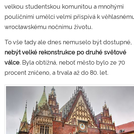
velkou studentskou komunitou a mnohými
pouličními umělci velmi přispívá k věhlasném
wrocławskému nočnímu životu.
To vše tady ale dnes nemuselo být dostupné,
nebýt velké rekonstrukce po druhé světové
válce
. Byla obtížná, neboť město bylo ze 70
procent zničeno, a trvala až do 80. let.