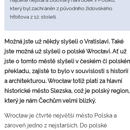
najdete nejstarší židovský náhrobek v Polsku,
který byl zachráněn z původního židovského
hřbitova z 12. století.
Možná jste už někdy slyšeli o Vratislavi. Také
jste možná už slyšeli o polské Wrocłavi. Ať už
jste o tomto městě slyšeli v českém či polské
překladu, zajisté to bylo v souvislosti s historií
a architekturou. Wrocław totiž platí za hlavní
historické město Slezska, což je polský region,
který je nám Čechům velmi blízký.
Wrocław je čtvrté největší město Polska a
zároveň jedno z nejstarších. Do polské