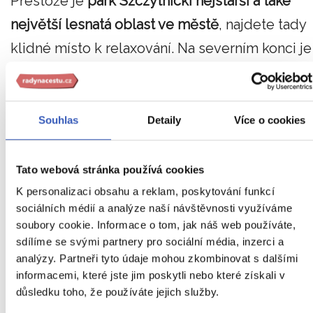
Přestože je
park Szczytnicki nejstarší a také
největší lesnatá oblast ve městě
, najdete tady
klidné místo k relaxování. Na severním konci je
umístěná i japonská zahrada. V parku narazíte
na modřínový kostel, ve kterém v létě probíhají
krátkodobé výstavy, takže při každé návštěvě
Souhlas
Detaily
Více o cookies
uvidíte něco nového.
Tato webová stránka používá cookies
K personalizaci obsahu a reklam, poskytování funkcí
Wrocławské ostrovy
sociálních médií a analýze naší návštěvnosti využíváme
soubory cookie. Informace o tom, jak náš web používáte,
sdílíme se svými partnery pro sociální média, inzerci a
Kolébka města Wrocław byla právě na ostrově
analýzy. Partneři tyto údaje mohou zkombinovat s dalšími
Tumski, kde přibližně kolem 8. století byla
informacemi, které jste jim poskytli nebo které získali v
důsledku toho, že používáte jejich služby.
postavena první pevnost. Poté, co bylo