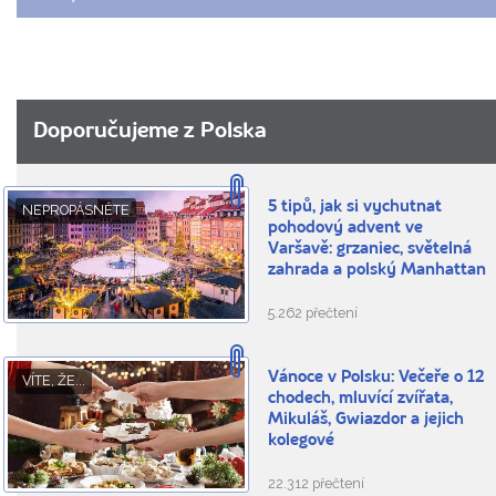
Doporučujeme z Polska
5 tipů, jak si vychutnat
NEPROPÁSNĚTE
pohodový advent ve
Varšavě: grzaniec, světelná
zahrada a polský Manhattan
5.262 přečtení
Vánoce v Polsku: Večeře o 12
VÍTE, ŽE...
chodech, mluvící zvířata,
Mikuláš, Gwiazdor a jejich
kolegové
22.312 přečtení