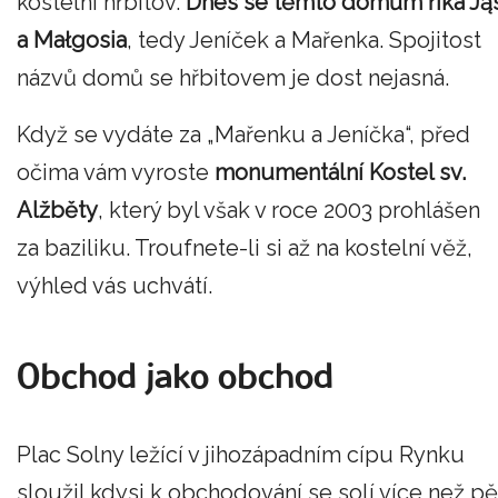
kostelní hřbitov.
Dnes se těmto domům říká Ją
a Małgosia
, tedy Jeníček a Mařenka. Spojitost
názvů domů se hřbitovem je dost nejasná.
Když se vydáte za „Mařenku a Jeníčka“, před
očima vám vyroste
monumentální Kostel sv.
Alžběty
, který byl však v roce 2003 prohlášen
za baziliku. Troufnete-li si až na kostelní věž,
výhled vás uchvátí.
Obchod jako obchod
Plac Solny ležící v jihozápadním cípu Rynku
sloužil kdysi k obchodování se solí více než pě