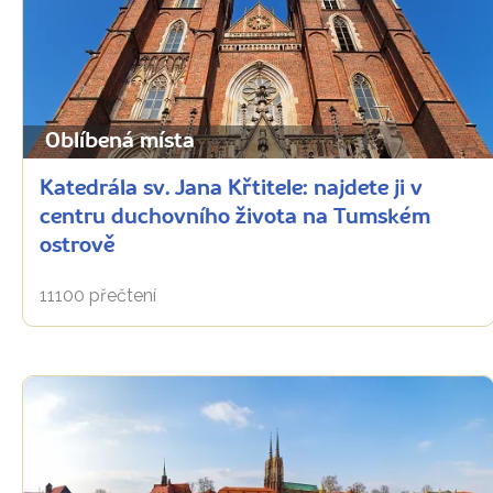
Oblíbená místa
Katedrála sv. Jana Křtitele: najdete ji v
centru duchovního života na Tumském
ostrově
11100 přečtení