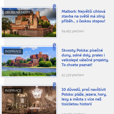
Malbork: Největší cihlová
OBLÍBENÁ MÍSTA
stavba na světě má silný
příběh... s českou stopou!
84.463 přečtení
Skvosty Polska: písečné
INSPIRACE
duny, solné doly, prales i
velkolepé válečné projekty.
To chcete poznat!
43.336 přečtení
10 důvodů, proč navštívit
INSPIRACE
Polsko: pláže, jezera, hory,
lesy a města s více než
tisíciletou historií