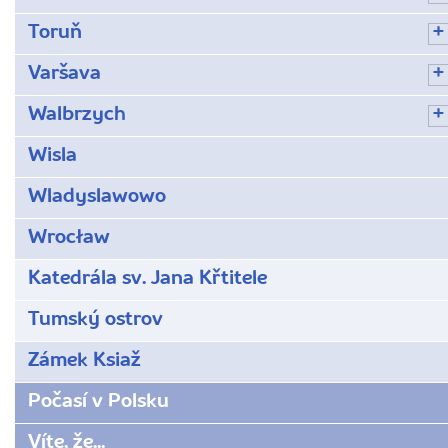
Toruň
Varšava
Walbrzych
Wisla
Wladyslawowo
Wrocław
Katedrála sv. Jana Křtitele
Tumský ostrov
Zámek Ksiaž
Počasí v Polsku
Víte, že...