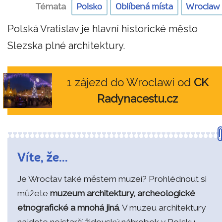
Témata
Polsko
Oblíbená místa
Wroclaw
Polská Vratislav je hlavní historické město
Slezska plné architektury.
1 zájezd do Wroclawi od
CK
Radynacestu.cz
Víte, že...
Je Wrocłav také městem muzeí? Prohlédnout si
můžete
muzeum architektury, archeologické
etnografické a mnohá jiná
. V muzeu architektury