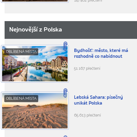
147.462 přečtení
Nejnovější z Polska
Bydhošť: město, které má
OBLÍBENÁ MÍSTA
rozhodně co nabídnout
51.167 přečtení
Lebská Sahara: písečný
OBLÍBENÁ MÍSTA
unikát Polska
65.613 přečtení