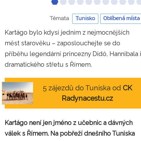
Témata
Tunisko
Oblíbená místa
Kartágo bylo kdysi jedním z nejmocnějších
měst starověku – zaposlouchejte se do
příběhu legendární princezny Dídó, Hannibala 
dramatického střetu s Římem.
5 zájezdů do Tuniska od
CK
Radynacestu.cz
Kartágo není jen jméno z učebnic a dávných
válek s Římem. Na pobřeží dnešního Tuniska