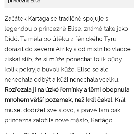
princezně Elise
Začátek Kartága se tradičně spojuje s
legendou o princezně Elise, známé také jako
Dídó. Ta měla po útěku z fénického Tyru
dorazit do severní Afriky a od místního vládce
získat slib, že si může ponechat tolik půdy,
kolik pokryje bůvolí kůže. Elise se ale
nenechala odbýt a kůži nenechala vcelku.
Rozřezala ji na úzké řemínky a těmi obepnula
mnohem větší pozemek, než král čekal.
Král
musel dodržet své slovo, a právě tam pak
princezna založila nové město, Kartágo.