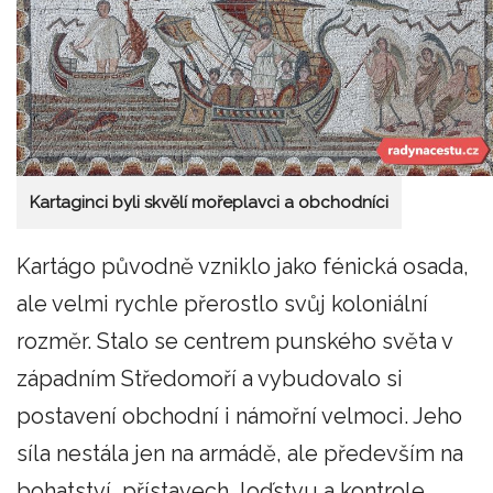
Kartaginci byli skvělí mořeplavci a obchodníci
Kartágo původně vzniklo jako fénická osada,
ale velmi rychle přerostlo svůj koloniální
rozměr. Stalo se centrem punského světa v
západním Středomoří a vybudovalo si
postavení obchodní i námořní velmoci. Jeho
síla nestála jen na armádě, ale především na
bohatství, přístavech, loďstvu a kontrole