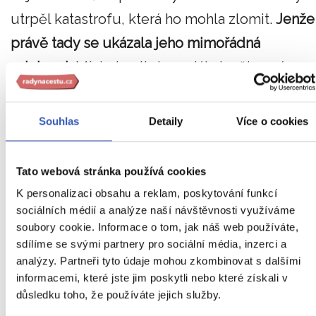
utrpěl katastrofu, která ho mohla zlomit.
Jenže
právě tady se ukázala jeho mimořádná
odolnost.
Místo kapitulace dál stavěl nové
armády, vyhýbal se rozhodujícímu střetu tam,
kde by Hannibal měl výhodu, a postupně
Souhlas
Detaily
Více o cookies
přesunul těžiště války jinam.
Tato webová stránka používá cookies
Když pak Scipio zaútočil v Africe, Hannibal se
K personalizaci obsahu a reklam, poskytování funkcí
musel vrátit z Itálie a roku 202 př. n. l. byl
sociálních médií a analýze naší návštěvnosti využíváme
poražen u Zamy.
Druhá punská válka tak z
soubory cookie. Informace o tom, jak náš web používáte,
sdílíme se svými partnery pro sociální média, inzerci a
Hannibala udělala vojenskou legendu,
ale
analýzy. Partneři tyto údaje mohou zkombinovat s dalšími
zároveň ukázala, že ani mimořádný velitel
informacemi, které jste jim poskytli nebo které získali v
nemusí stačit proti říši, která je ochotna nést
důsledku toho, že používáte jejich služby.