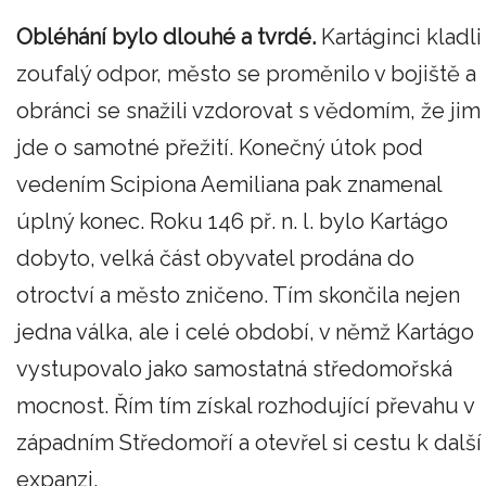
Obléhání bylo dlouhé a tvrdé.
Kartáginci kladli
zoufalý odpor, město se proměnilo v bojiště a
obránci se snažili vzdorovat s vědomím, že jim
jde o samotné přežití. Konečný útok pod
vedením Scipiona Aemiliana pak znamenal
úplný konec. Roku 146 př. n. l. bylo Kartágo
dobyto, velká část obyvatel prodána do
otroctví a město zničeno. Tím skončila nejen
jedna válka, ale i celé období, v němž Kartágo
vystupovalo jako samostatná středomořská
mocnost. Řím tím získal rozhodující převahu v
západním Středomoří a otevřel si cestu k další
expanzi.