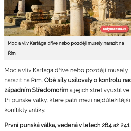
Moc a vliv Kartága dříve nebo později musely narazit na
Řím
Moc a vliv Kartága dříve nebo později musely
narazit na Řím.
Obě síly usilovaly o kontrolu na
západním Středomořím
a jejich střet vyústil ve
tři punské války, které patří mezi nejdůležitější
konflikty antiky.
První punská válka, vedená v letech 264 až 241