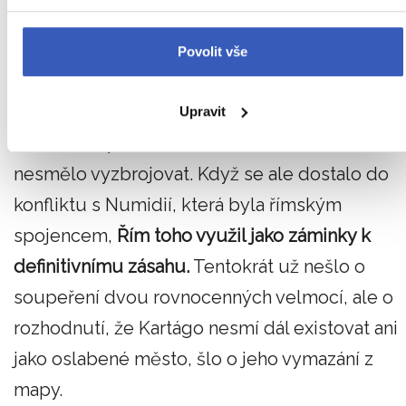
obrovské ztráty a bojovat až do úplného konce
Třetí punská válka, probíhající v letech 149 až
Povolit vše
146 př. n. l., už měla úplně jiný charakter.
Kartágo po předchozí porážce ztratilo velkou
Upravit
část své síly a bez římského souhlasu ani
nesmělo vyzbrojovat. Když se ale dostalo do
konfliktu s Numidií, která byla římským
spojencem,
Řím toho využil jako záminky k
definitivnímu zásahu.
Tentokrát už nešlo o
soupeření dvou rovnocenných velmocí, ale o
rozhodnutí, že Kartágo nesmí dál existovat ani
jako oslabené město, šlo o jeho vymazání z
mapy.