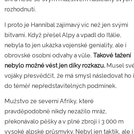
rozhodnutí.
I proto je Hannibal zajímavý víc než jen svými
bitvami. Když přešel Alpy a vpadl do Itálie,
nebyla to jen ukázka vojenské geniality, ale i
obrovské osobní odvahy a vůle.
Takové tažení
nebylo možné vést jen díky rozkazu.
Musel sv
vojáky přesvědčit, že má smysl následovat ho 
do téměř nepředstavitelných podmínek.
Mužstvo ze severní Afriky, které
pravděpodobně nikdy nezažilo mráz,
překonávalo pěšky a v plné zbroji i 3 000 m
vysoké alpské průsmyky. Nebyl jen taktik, ale i