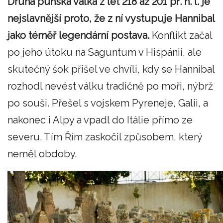
Druhá punská válka z let 218 až 201 př. n. l. je
nejslavnější proto, že z ní vystupuje Hannibal
jako téměř legendární postava.
Konflikt začal
po jeho útoku na Saguntum v Hispánii, ale
skutečný šok přišel ve chvíli, kdy se Hannibal
rozhodl nevést válku tradičně po moři, nýbrž
po souši. Přešel s vojskem Pyreneje, Galii, a
nakonec i Alpy a vpadl do Itálie přímo ze
severu. Tím Řím zaskočil způsobem, který
neměl obdoby.