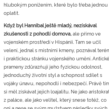
hlubokým ponížením, které bylo třeba jednou
oplatit.
Když byl Hannibal ještě mladý, nezískával
zkušenosti z pohodlí domova,
ale přímo ve
vojenském prostředí v Hispánii. Tam se učil
velení, jednal s místními kmeny, poznával teré
i praktickou stránku vojenského umění. Antick
prameny zdůrazňují jeho fyzickou odolnost,
jednoduchý životní styl a schopnost sdílet s
vojáky únavu, nepohodlí i nebezpečí. Právě tí
si měl získávat jejich loajalitu. Ne jako aristokra
z paláce, ale jako velitel, který snese totéž, co
oni a nese se svým mužstvem následky svých