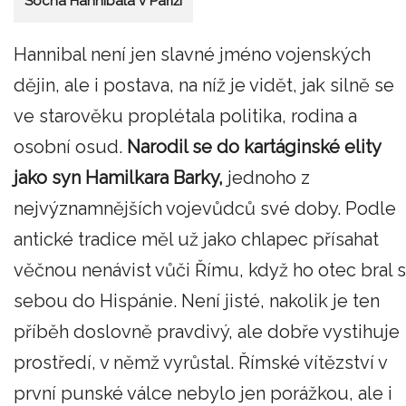
Socha Hannibala v Paříži
Hannibal není jen slavné jméno vojenských
dějin, ale i postava, na níž je vidět, jak silně se
ve starověku proplétala politika, rodina a
osobní osud.
Narodil se do kartáginské elity
jako syn Hamilkara Barky,
jednoho z
nejvýznamnějších vojevůdců své doby. Podle
antické tradice měl už jako chlapec přísahat
věčnou nenávist vůči Římu, když ho otec bral s
sebou do Hispánie. Není jisté, nakolik je ten
příběh doslovně pravdivý, ale dobře vystihuje
prostředí, v němž vyrůstal. Římské vítězství v
první punské válce nebylo jen porážkou, ale i