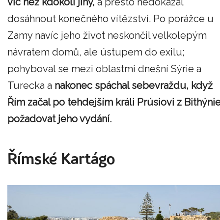
víc než kdokoli jiný,
a přesto nedokázal
dosáhnout konečného vítězství. Po porážce u
Zamy navíc jeho život neskončil velkolepým
návratem domů, ale ústupem do exilu;
pohyboval se mezi oblastmi dnešní Sýrie a
Turecka a
nakonec spáchal sebevraždu, když
Řím začal po tehdejším králi Prúsiovi z Bithýni
požadovat jeho vydání.
Římské Kartágo