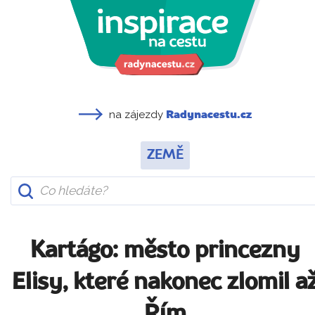
na zájezdy
Radynacestu.cz
ZEMĚ
Kartágo: město princezny
Elisy, které nakonec zlomil a
Řím