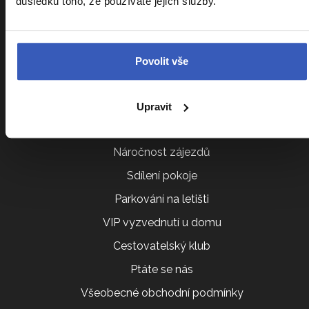
důsledku toho, že používáte jejich služby.
Informace k zájezdům
Cestovní pojištění Kooperativa
Povolit vše
Cestovní pojištění Slavia
Kalendář zájezdů
Upravit
Srovnání zájezdů
Náročnost zájezdů
Sdílení pokoje
Parkování na letišti
VIP vyzvednutí u domu
Cestovatelský klub
Ptáte se nás
Všeobecné obchodní podmínky