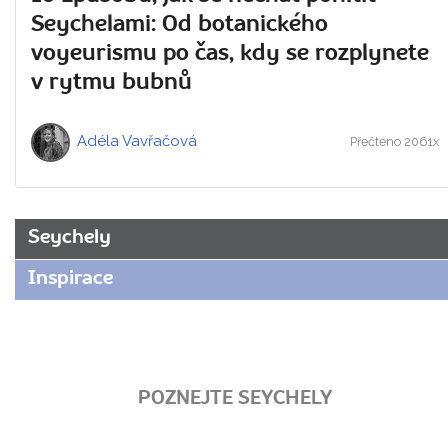
Seychelami: Od botanického
voyeurismu po čas, kdy se rozplynete
v rytmu bubnů
Adéla Vavřačová
Přečteno 2061x
Seychely
Inspirace
POZNEJTE SEYCHELY