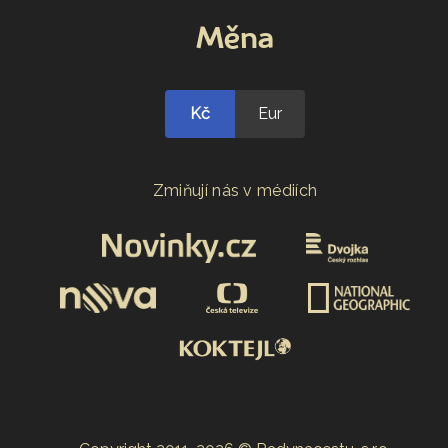
Měna
Kč
Eur
Zmiňují nás v médiích