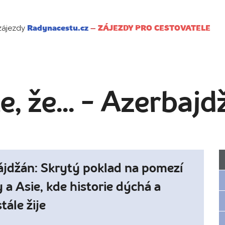
zájezdy
Radynacestu.cz
–
ZÁJEZDY PRO CESTOVATELE
e, že... - Azerbaj
jdžán: Skrytý poklad na pomezí
 a Asie, kde historie dýchá a
tále žije