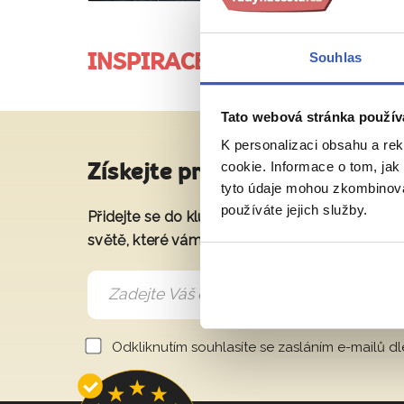
Souhlas
INSPIRACE
JE DÍLEM PRŮVODCŮ A 
Tato webová stránka použív
K personalizaci obsahu a re
cookie. Informace o tom, jak
Získejte pravidelné tipy na sk
tyto údaje mohou zkombinovat
používáte jejich služby.
Přidejte se do klubu a získáte exkluzivní přís
světě, které vám představí naše největší cest
Odkliknutím souhlasíte se zasláním e-mailů d