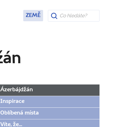
ZEMĚ
džán
Ázerbájdžán
Inspirace
Oblíbená místa
Víte, že...