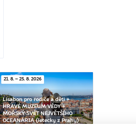
21. 8. – 25. 8. 2026
Lisabon pro rodiče a děti +
HRAVÉ MUZEUM VĚDY +
MOŘSKÝ SVĚT NEJVĚTŠÍHO
OCEANÁRIA (letecky z Prahy)
26 990 Kč