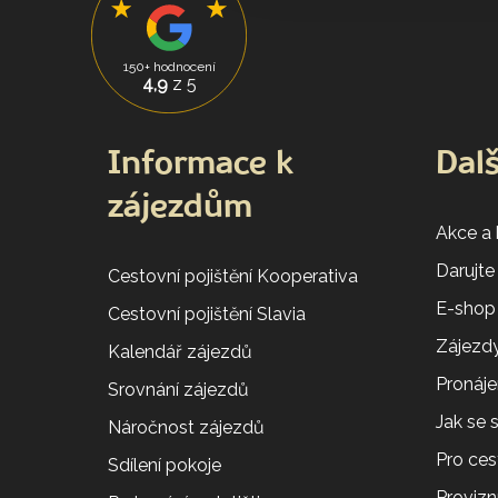
150+ hodnocení
4,9
z 5
Informace k
Dalš
zájezdům
Akce a
Darujte
Cestovní pojištění Kooperativa
E-shop
Cestovní pojištění Slavia
Zájezdy
Kalendář zájezdů
Pronáj
Srovnání zájezdů
Jak se
Náročnost zájezdů
Pro ces
Sdílení pokoje
Provizní