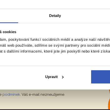
Detaily
ODBORNÍKŮ Z
RADYNACESTU.CZ
á cookies
klam, poskytování funkcí sociálních médií a analýze naší návšt
 náš web používáte, sdílíme se svými partnery pro sociální média
vělá místa
 s dalšími informacemi, které jste jim poskytli nebo které získa
tup ke skrytým perlám v Evropě i ve
ovatelské osobnosti.
Upravit
Přihlásit se
le
podmínek
. Váš e-mail nezneužijeme.