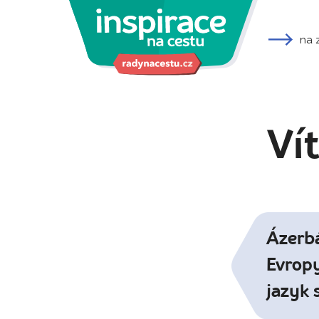
na 
Vít
Ázerbá
Evropy
jazyk s