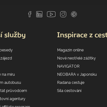
í služby
Inspirace z ces
 besedy
Magazín online
 zájezd
Nové neotřelé zážitky
NAVIGÁTOR
 na míru
NEOBARA v Japonsku
em autobusu
Radana cestuje
 stát průvodcem
Síla cestování
tovní agentury
 affiliate program