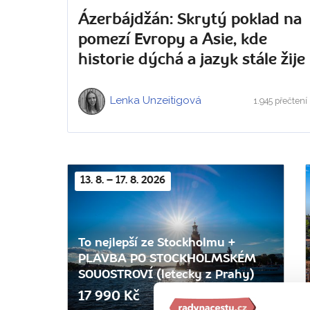
Ázerbájdžán: Skrytý poklad na
pomezí Evropy a Asie, kde
historie dýchá a jazyk stále žije
Lenka Unzeitigová
1.945 přečtení
13. 8. – 17. 8. 2026
To nejlepší ze Stockholmu +
PLAVBA PO STOCKHOLMSKÉM
SOUOSTROVÍ (letecky z Prahy)
17 990 Kč