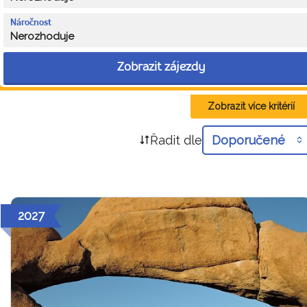
Náročnost
Nerozhoduje
Zobrazit zájezdy
Zobrazit více kritérií
Řadit dle
Doporučené
2027