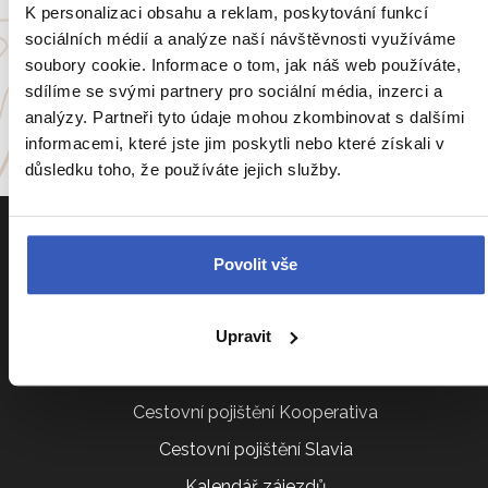
K personalizaci obsahu a reklam, poskytování funkcí
sociálních médií a analýze naší návštěvnosti využíváme
Itálie
Portugalsko
soubory cookie. Informace o tom, jak náš web používáte,
sdílíme se svými partnery pro sociální média, inzerci a
a
54 dalších koutů světa
analýzy. Partneři tyto údaje mohou zkombinovat s dalšími
informacemi, které jste jim poskytli nebo které získali v
důsledku toho, že používáte jejich služby.
Povolit vše
Upravit
Informace k zájezdům
Cestovní pojištění Kooperativa
Cestovní pojištění Slavia
Kalendář zájezdů