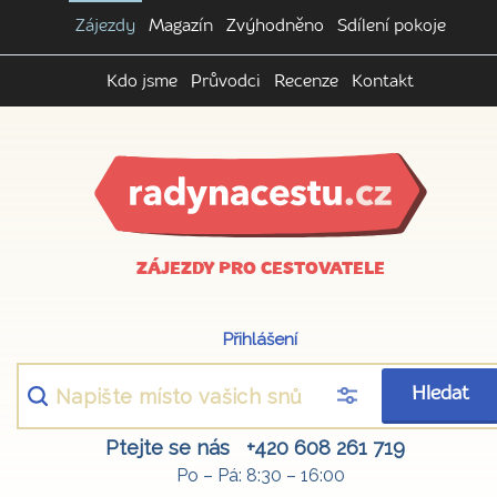
Zájezdy
Magazín
Zvýhodněno
Sdílení pokoje
Kdo jsme
Průvodci
Recenze
Kontakt
ZÁJEZDY PRO CESTOVATELE
Přihlášení
Hledat
Ptejte se nás
+420 608 261 719
Po – Pá: 8:30 – 16:00