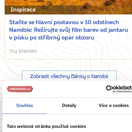
Inspirace
Staňte se hlavní postavou v 10 odstínech
Namibie: Režírujte svůj film barev od jantaru
v písku po stříbrný opar obzoru
724 přečtení
Zobrazit všechny články o Namibii
Souhlas
Detaily
Více o cookies
Oblíbené cíle
Tato webová stránka používá cookies
Anglie
Belgie
Francie
Irsko