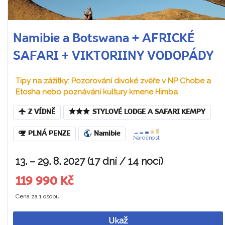
Namibie a Botswana + AFRICKÉ
SAFARI + VIKTORIINY VODOPÁDY
Tipy na zážitky: Pozorování divoké zvěře v NP Chobe a
Etosha nebo poznávání kultury kmene Himba
Z VÍDNĚ
STYLOVÉ LODGE A SAFARI KEMPY
PLNÁ PENZE
Namibie
Náročnost
13. – 29. 8. 2027 (17 dní / 14 nocí)
119 990 Kč
Cena za 1 osobu
Ukaž