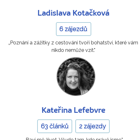
Ladislava Kotačková
6 zájezdů
„Poznání a zážitky z cestování tvoří bohatství, které vám
nikdo nemůže vzít."
Kateřina Lefebvre
63 článků
2 zájezdy
„Baví mě život. Všude tam, kde právě jsme."