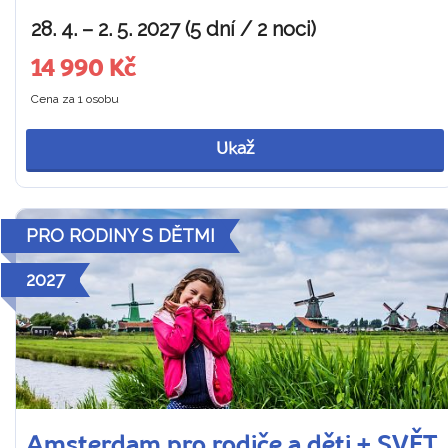
28. 4. – 2. 5. 2027 (5 dní / 2 noci)
14 990 Kč
Cena za 1 osobu
Ukaž
PRO RODINY S DĚTMI
2027
Amsterdam pro rodiče a děti + SVĚT