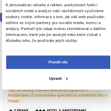
K personalizaci obsahu a reklam, poskytování funkcí
sociálních médií a analýze naší návštěvnosti využíváme
2027
soubory cookie. Informace o tom, jak náš web používáte,
sdílíme se svými partnery pro sociální média, inzerci a
analýzy. Partneři tyto údaje mohou zkombinovat s dalšími
informacemi, které jste jim poskytli nebo které získali v
důsledku toho, že používáte jejich služby.
Povolit vše
Adventní Amsterdam + ZAANSE
SCHANS + HAAG
Upravit
Tipy na zážitky: Plavba nasvícenými grachty v
Amsterdamu či ochutnávka specialit na adventním trhu v
Haagu
Z PRAHY
HOTEL V AMSTERDAMU