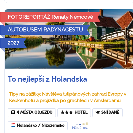
FOTOREPORTÁŽ Renaty Němcové
AUTOBUSEM RADYNACESTU
2027
To nejlepší z Holandska
Tipy na zážitky: Návštěva tulipánových zahrad Evropy v
Keukenhofu a projížďka po grachtech v Amsterdamu
4 MÍSTA ODJEZDU
HOTEL
SNÍDANĚ
Holandsko / Nizozemsko
Náročnost