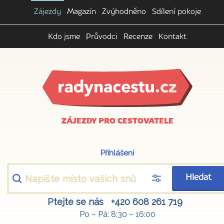
Zájezdy
Magazín
Zvýhodněno
Sdílení pokoje
Kdo jsme
Průvodci
Recenze
Kontakt
ZÁJEZDY PRO CESTOVATELE
Přihlášení
Hledat
Ptejte se nás
+420 608 261 719
Po – Pá: 8:30 – 16:00