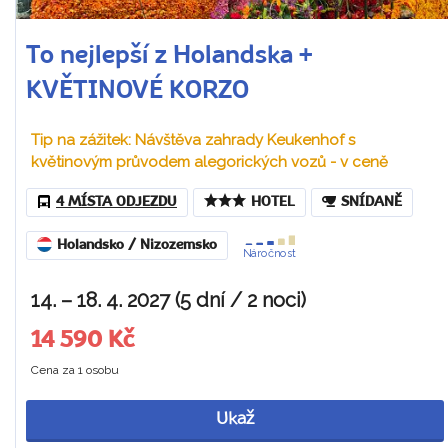
To nejlepší z Holandska +
KVĚTINOVÉ KORZO
Tip na zážitek: Návštěva zahrady Keukenhof s
květinovým průvodem alegorických vozů - v ceně
4 MÍSTA ODJEZDU
HOTEL
SNÍDANĚ
Holandsko / Nizozemsko
Náročnost
14. – 18. 4. 2027 (5 dní / 2 noci)
14 590 Kč
Cena za 1 osobu
Ukaž