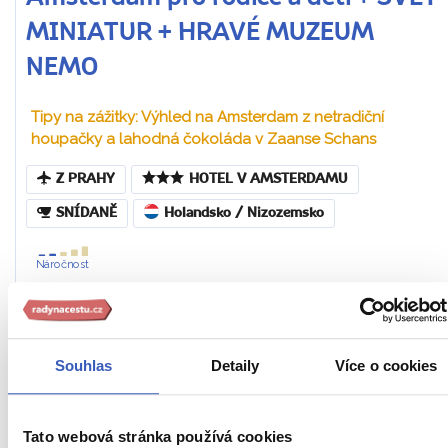
MINIATUR + HRAVÉ MUZEUM
NEMO
Tipy na zážitky: Výhled na Amsterdam z netradiční
houpačky a lahodná čokoláda v Zaanse Schans
Z PRAHY
HOTEL V AMSTERDAMU
SNÍDANĚ
Holandsko / Nizozemsko
Náročnost
3. – 6. 7. 2027 (4 dny / 3 noci)
23 990 Kč
Souhlas
Detaily
Více o cookies
Cena za 1 osobu
Ukaž
Tato webová stránka používá cookies