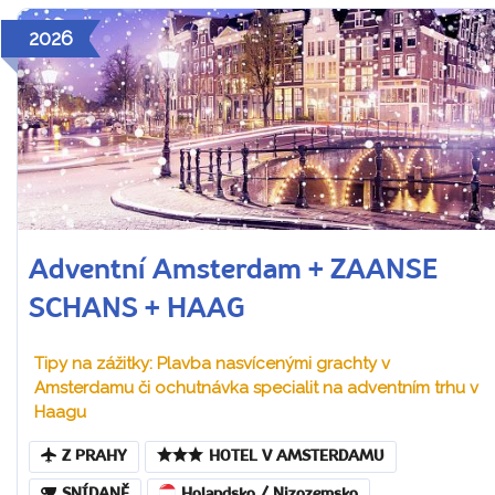
2026
Adventní Amsterdam + ZAANSE
SCHANS + HAAG
Tipy na zážitky: Plavba nasvícenými grachty v
Amsterdamu či ochutnávka specialit na adventním trhu v
Haagu
Z PRAHY
HOTEL V AMSTERDAMU
SNÍDANĚ
Holandsko / Nizozemsko