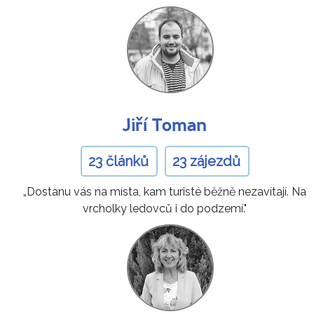
Jiří Toman
23 článků
23 zájezdů
„Dostanu vás na místa, kam turisté běžně nezavítají. Na
vrcholky ledovců i do podzemí."