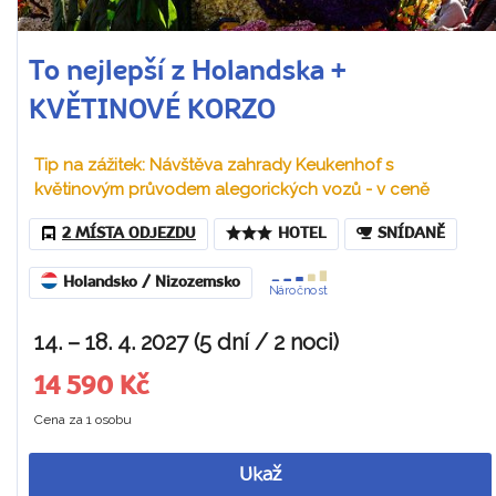
To nejlepší z Holandska +
KVĚTINOVÉ KORZO
Tip na zážitek: Návštěva zahrady Keukenhof s
květinovým průvodem alegorických vozů - v ceně
2 MÍSTA ODJEZDU
HOTEL
SNÍDANĚ
Holandsko / Nizozemsko
Náročnost
14. – 18. 4. 2027 (5 dní / 2 noci)
14 590 Kč
Cena za 1 osobu
Ukaž