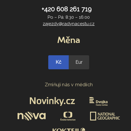
+420 608 261 719
Po – Pá: 8:30 – 16:00
zajezdy@radynacestu.cz
Měna
Kč
Eur
Zmiňují nás v médiích