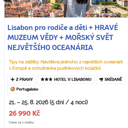
Lisabon pro rodiče a děti + HRAVÉ
MUZEUM VĚDY + MOŘSKÝ SVĚT
NEJVĚTŠÍHO OCEANÁRIA
Tipy na zážitky: Návštěva jednoho z největších oceanárií
v Evropě a ochutnávka pudinkových koláčků
Z PRAHY
HOTEL V LISABONU
SNÍDANĚ
Portugalsko
21. – 25. 8. 2026 (5 dní / 4 noci)
26 990 Kč
Cena za 1 osobu