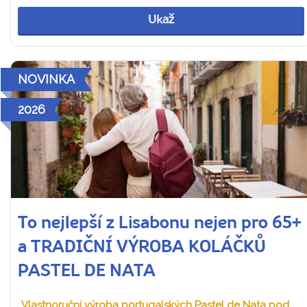
Ukaž
NOVINKA
2026
To nejlepší z Lisabonu nejen pro 65+
a TRADIČNÍ VÝROBA KOLÁČKŮ
PASTEL DE NATA
Vlastnoruční výroba portugalských Pastel de Nata pod