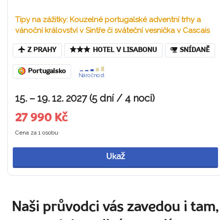
Tipy na zážitky: Kouzelné portugalské adventní trhy a
vánoční království v Sintře či sváteční vesnička v Cascais
Z PRAHY
HOTEL V LISABONU
SNÍDANĚ
Portugalsko
Náročnost
15. – 19. 12. 2027 (5 dní / 4 noci)
27 990 Kč
Cena za 1 osobu
Ukaž
Naši průvodci vás zavedou i tam,