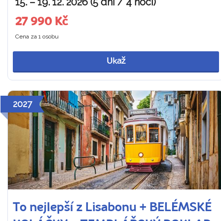
15. – 19. 12. 2026 (5 dní / 4 noci)
27 990 Kč
Cena za 1 osobu
Ukaž
2027
To nejlepší z Lisabonu + BELÉMSKÉ