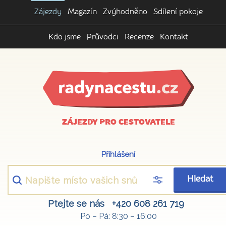
Zájezdy
Magazín
Zvýhodněno
Sdílení pokoje
Kdo jsme
Průvodci
Recenze
Kontakt
ZÁJEZDY PRO CESTOVATELE
Přihlášení
Hledat
Ptejte se nás
+420 608 261 719
Po – Pá: 8:30 – 16:00