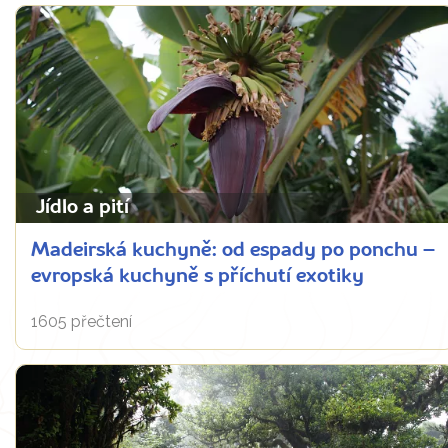
Jídlo a pití
Madeirská kuchyně: od espady po ponchu –
evropská kuchyně s příchutí exotiky
1605 přečtení