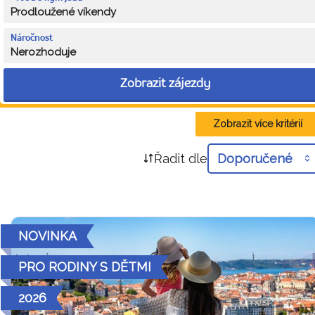
Prodloužené víkendy
Náročnost
Nerozhoduje
Zobrazit zájezdy
Zobrazit více kritérií
Řadit dle
Doporučené
NOVINKA
PRO RODINY S DĚTMI
2026