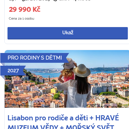
29 990 Kč
Cena za 1 osobu
Ukaž
PRO RODINY S DĚTMI
2027
Lisabon pro rodiče a děti + HRAVÉ
MUZEUM VĚDY + MOŘSKÝ SVĚT