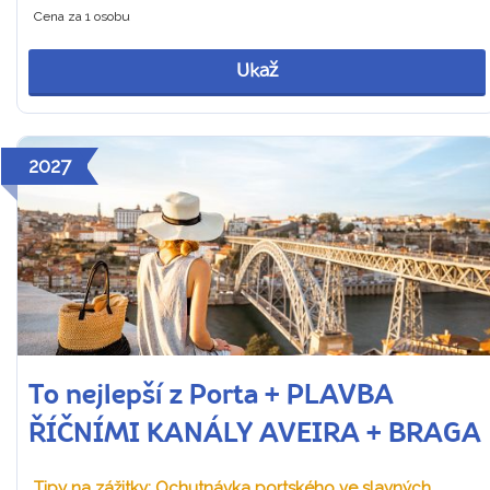
Cena za 1 osobu
Ukaž
2027
To nejlepší z Porta + PLAVBA
ŘÍČNÍMI KANÁLY AVEIRA + BRAGA
Tipy na zážitky: Ochutnávka portského ve slavných