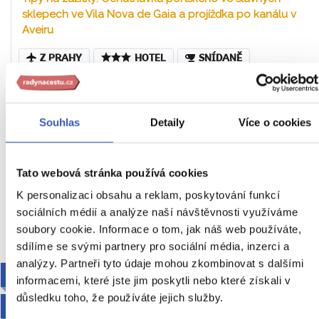
sklepech ve Vila Nova de Gaia a projížďka po kanálu v
Aveiru
Z PRAHY
HOTEL
SNÍDANĚ
Portugalsko
Náročnost
Souhlas
Detaily
Více o cookies
18. – 22. 8. 2027 (5 dní / 4 noci)
29 490 Kč
Tato webová stránka používá cookies
Cena za 1 osobu
K personalizaci obsahu a reklam, poskytování funkcí
sociálních médií a analýze naší návštěvnosti využíváme
Ukaž
soubory cookie. Informace o tom, jak náš web používáte,
sdílíme se svými partnery pro sociální média, inzerci a
analýzy. Partneři tyto údaje mohou zkombinovat s dalšími
PRO RODINY S DĚTMI
informacemi, které jste jim poskytli nebo které získali v
důsledku toho, že používáte jejich služby.
2027