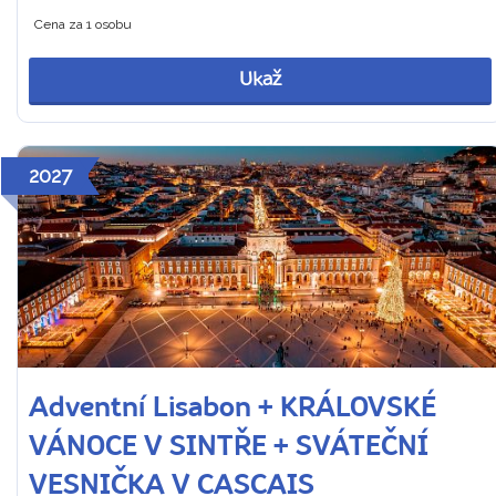
Cena za 1 osobu
Ukaž
2027
Adventní Lisabon + KRÁLOVSKÉ
VÁNOCE V SINTŘE + SVÁTEČNÍ
VESNIČKA V CASCAIS