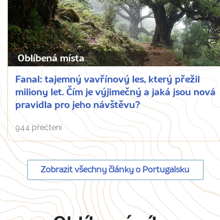
Oblíbená místa
Fanal: tajemný vavřínový les, který přežil
miliony let. Čím je výjimečný a jaká jsou nová
pravidla pro jeho návštěvu?
944 přečtení
Zobrazit všechny články o Portugalsku