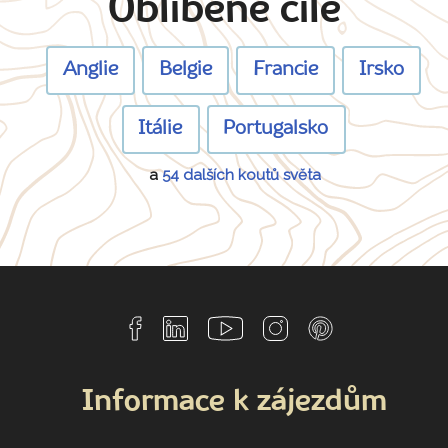
Oblíbené cíle
Anglie
Belgie
Francie
Irsko
Itálie
Portugalsko
a
54 dalších koutů světa
Informace k zájezdům