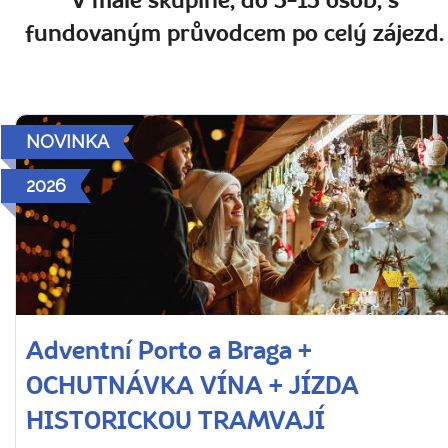
V malé skupině, do 5-15 osob, s
fundovaným průvodcem po celý zájezd.
NOVINKA
2026
Adventní Porto a Braga +
OCHUTNÁVKA VÍNA + JÍZDA
HISTORICKOU TRAMVAJÍ