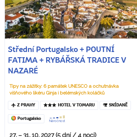
Střední Portugalsko + POUTNÍ
FATIMA + RYBÁŘSKÁ TRADICE V
NAZARÉ
Tipy na zážitky: 6 památek UNESCO a ochutnávka
višňového likéru Ginja i belémských koláčků
Z PRAHY
HOTEL V TOMARU
SNÍDANĚ
Portugalsko
Náročnost
27. – 31. 10. 2027 (5 dní / 4 noci)