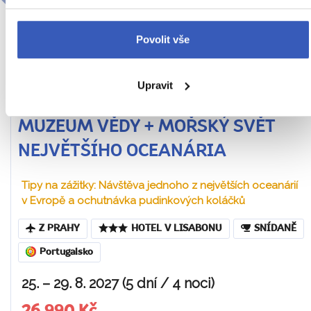
Povolit vše
Upravit
Lisabon pro rodiče a děti + HRAVÉ
MUZEUM VĚDY + MOŘSKÝ SVĚT
NEJVĚTŠÍHO OCEANÁRIA
Tipy na zážitky: Návštěva jednoho z největších oceanárií
v Evropě a ochutnávka pudinkových koláčků
Z PRAHY
HOTEL V LISABONU
SNÍDANĚ
Portugalsko
25. – 29. 8. 2027 (5 dní / 4 noci)