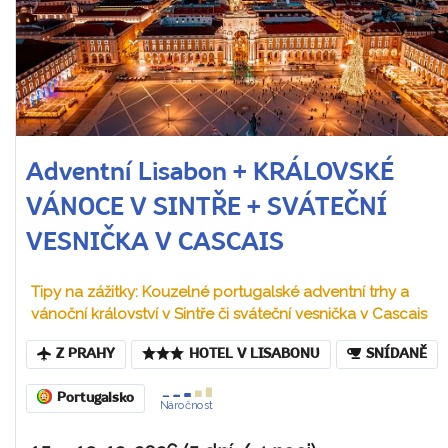
Adventní Lisabon + KRÁLOVSKÉ
VÁNOCE V SINTŘE + SVÁTEČNÍ
VESNIČKA V CASCAIS
Tipy na zážitky: Kouzelné portugalské adventní trhy a
vánoční království v Sintře či sváteční vesnička v Cascais
Z PRAHY
HOTEL V LISABONU
SNÍDANĚ
Portugalsko
Náročnost