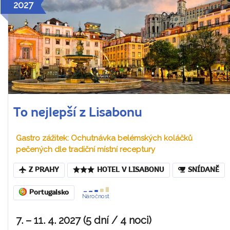
2027
To nejlepší z Lisabonu
Gastro zážitek: Ochutnávka belémských koláčků
pečených dle tradiční místní receptury
Z PRAHY
HOTEL V LISABONU
SNÍDANĚ
Portugalsko
Náročnost
7. – 11. 4. 2027 (5 dní / 4 noci)