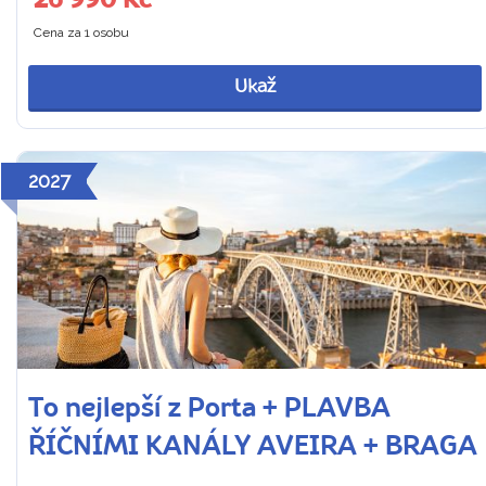
26 990 Kč
Cena za 1 osobu
Ukaž
2027
To nejlepší z Porta + PLAVBA
ŘÍČNÍMI KANÁLY AVEIRA + BRAGA