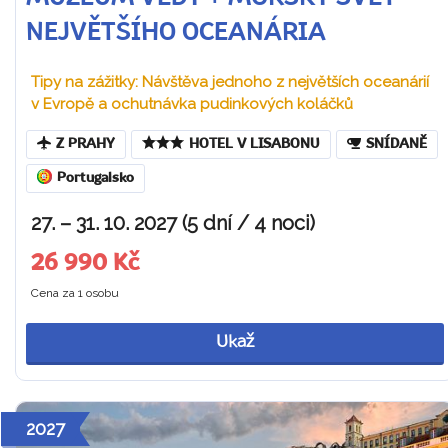
NEJVĚTŠÍHO OCEANÁRIA
Tipy na zážitky: Návštěva jednoho z největších oceanárií
v Evropě a ochutnávka pudinkových koláčků
Z PRAHY
HOTEL V LISABONU
SNÍDANĚ
Portugalsko
27. – 31. 10. 2027 (5 dní / 4 noci)
26 990 Kč
Cena za 1 osobu
Ukaž
2027