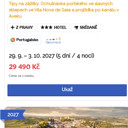
Tipy na zážitky: Ochutnávka portského ve slavných
sklepech ve Vila Nova de Gaia a projížďka po kanálu v
Aveiru
Z PRAHY
HOTEL
SNÍDANĚ
Portugalsko
Náročnost
29. 9. – 3. 10. 2027 (5 dní / 4 noci)
29 490 Kč
Cena za 1 osobu
Ukaž
2027