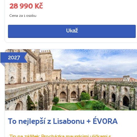
28 990 Kč
Cena za 1 osobu
Ukaž
2027
To nejlepší z Lisabonu + ÉVORA
Tip na zážitek: Procházka maurskými uličkami s