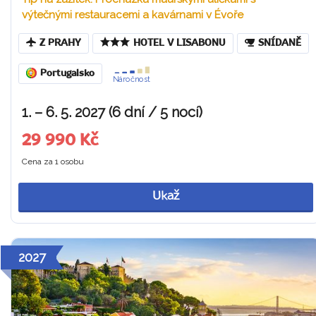
výtečnými restauracemi a kavárnami v Évoře
Z PRAHY
HOTEL V LISABONU
SNÍDANĚ
Portugalsko
Náročnost
1. – 6. 5. 2027 (6 dní / 5 nocí)
29 990 Kč
Cena za 1 osobu
Ukaž
2027