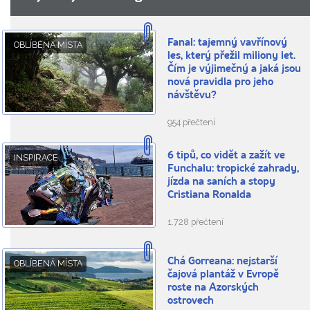
Fanal: tajemný vavřínový
OBLÍBENÁ MÍSTA
les, který přežil miliony let.
Čím je výjimečný a jaká jsou
nová pravidla pro jeho
návštěvu?
954 přečtení
6 tipů, co vidět a zažít ve
INSPIRACE
Funchalu: tropické zahrady,
jízda na saních a stopy
Cristiana Ronalda
1.728 přečtení
Chá Gorreana: nejstarší
OBLÍBENÁ MÍSTA
čajová plantáž v Evropě
roste na Azorských
ostrovech