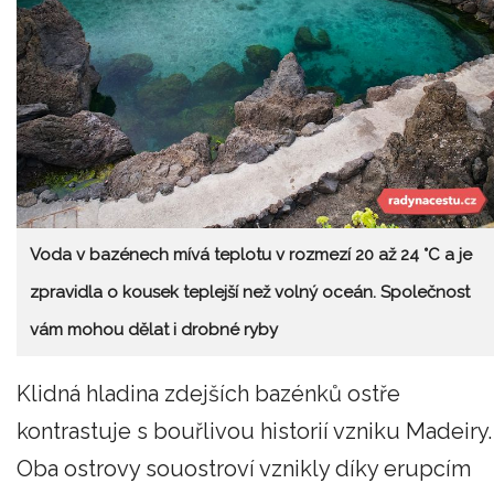
Voda v bazénech mívá teplotu v rozmezí 20 až 24 °C a je
zpravidla o kousek teplejší než volný oceán. Společnost
vám mohou dělat i drobné ryby
Klidná hladina zdejších bazénků ostře
kontrastuje s bouřlivou historií vzniku Madeiry.
Oba ostrovy souostroví vznikly díky erupcím