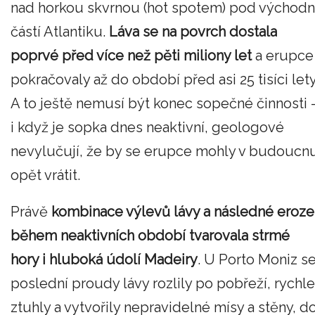
nad horkou skvrnou (hot spotem) pod východn
částí Atlantiku.
Láva se na povrch dostala
poprvé před více než pěti miliony let
a erupce
pokračovaly až do období před asi 25 tisíci lety
A to ještě nemusí být konec sopečné činnosti 
i když je sopka dnes neaktivní, geologové
nevylučují, že by se erupce mohly v budoucn
opět vrátit.
Právě
kombinace výlevů lávy a následné eroze
během neaktivních období tvarovala strmé
hory i hluboká údolí Madeiry
. U Porto Moniz s
poslední proudy lávy rozlily po pobřeží, rychle
ztuhly a vytvořily nepravidelné mísy a stěny, d