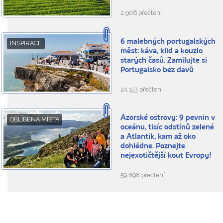
2.906 přečtení
6 malebných portugalských
INSPIRACE
měst: káva, klid a kouzlo
starých časů. Zamilujte si
Portugalsko bez davů
24.153 přečtení
Azorské ostrovy: 9 pevnin v
OBLÍBENÁ MÍSTA
oceánu, tisíc odstínů zelené
a Atlantik, kam až oko
dohlédne. Poznejte
nejexotičtější kout Evropy!
59.898 přečtení