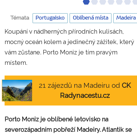
Témata
Portugalsko
Oblíbená místa
Madeira
Koupání v nádherných přírodních kulisách,
mocný oceán kolem a jedinečný zážitek, který
vám zůstane. Porto Moniz je tím pravým
místem.
21 zájezdů na Madeiru od
CK
Radynacestu.cz
Porto Moniz je oblíbené letovisko na
severozápadním pobřeží Madeiry. Atlantik se