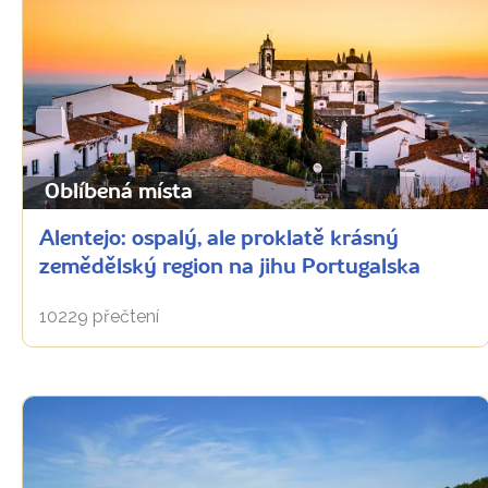
Oblíbená místa
Alentejo: ospalý, ale proklatě krásný
zemědělský region na jihu Portugalska
10229 přečtení