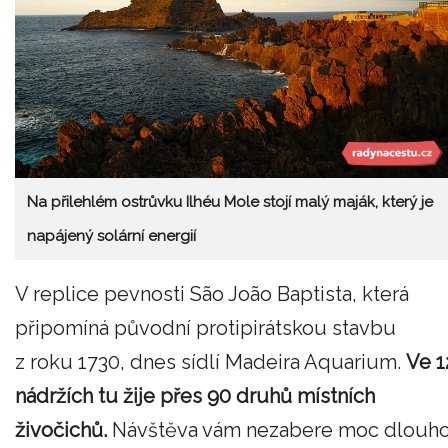
Na přilehlém ostrůvku Ilhéu Mole stojí malý maják, který je
napájený solární energií
V replice pevnosti São João Baptista, která
připomíná původní protipirátskou stavbu
z roku 1730, dnes sídlí Madeira Aquarium.
Ve 1
nádržích tu žije přes 90 druhů místních
živočichů.
Návštěva vám nezabere moc dlouh