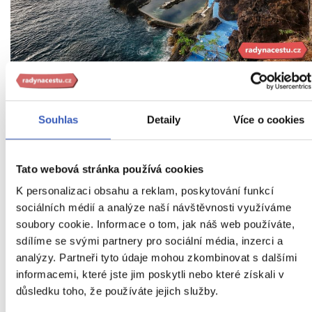
Doca do Cavacas
Souhlas
Detaily
Více o cookies
Lávových jezírek je podél madeirského pobřež
více, většina z nich je ale
součástí soukromých
Tato webová stránka používá cookies
rezidencí.
K personalizaci obsahu a reklam, poskytování funkcí
Asi 10 km od Porto Moniz leží Seixal známý
sociálních médií a analýze naší návštěvnosti využíváme
soubory cookie. Informace o tom, jak náš web používáte,
svou černou písečnou pláží
a výhledy na
sdílíme se svými partnery pro sociální média, inzerci a
vodopád Véu da Noiva („Nevěstin závoj“), který
analýzy. Partneři tyto údaje mohou zkombinovat s dalšími
informacemi, které jste jim poskytli nebo které získali v
padá z vysokého útesu přímo do oceánu. I tad
důsledku toho, že používáte jejich služby.
se můžete vykoupat ve veřejně přístupném