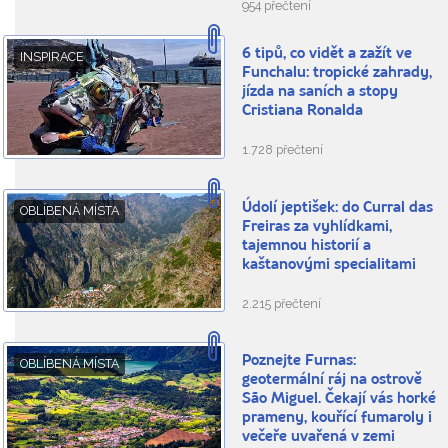
954 přečtení
6 tipů, co vidět a zažít ve
INSPIRACE
Funchalu: tropické zahrady,
jízda na saních a stopy
Cristiana Ronalda
1.728 přečtení
Údolí jeptišek: do Curral das
OBLÍBENÁ MÍSTA
Freiras za vyhlídkami,
tajemnou historií a
kaštanovými specialitami
2.215 přečtení
Poznejte Furnas:
OBLÍBENÁ MÍSTA
geotermální ráj na ostrově
São Miguel. Čekají vás horké
prameny, kouřící fumaroly i
večeře uvařená v zemi