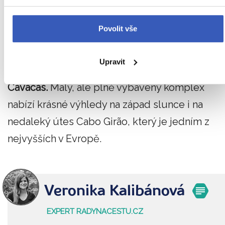
bazénu Poças das Lesmas. Jen pozor – vlny
sem dokážou přijít rychle a bez varování, takže
Povolit vše
nepodceňujte své plavecké schopnosti.
Upravit
Na jihu ostrova pak za návštěvu stojí Doca do
Cavacas.
Malý, ale plně vybavený komplex
nabízí krásné výhledy na západ slunce i na
nedaleký útes Cabo Girão, který je jedním z
nejvyšších v Evropě.
Veronika Kalibánová
EXPERT RADYNACESTU.CZ