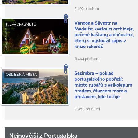
3.159 přečtení
Vánoce a Silvestr na
NEPROPÁSNĚTE
Madeiře: kvetoucí orchideje,
pečené kaštany a ohňostroj,
který si vysloužil zápis v
knize rekordů
6.404 přečtení
Sesimbra – poklad
OBLÍBENÁ MÍSTA
portugalského pobřeží:
město rybářů s velkolepým
hradem, Muzeem moře a
přístavem, kde to žije
2.980 přečtení
Nejnovější z Portugalska