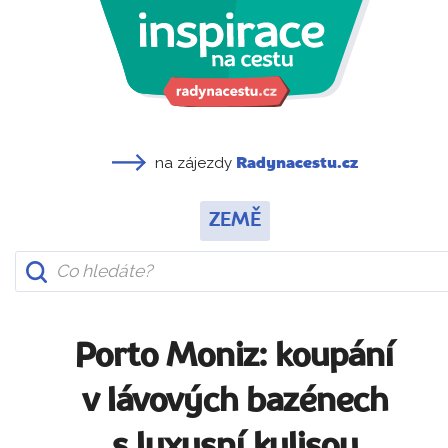
na zájezdy
Radynacestu.cz
ZEMĚ
Porto Moniz: koupání
v lávových bazénech
s luxusní kulisou