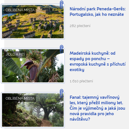
Národní park Peneda-Gerês:
OBLÍBENÁ MÍSTA
Portugalsko, jak ho neznáte
282 přečtení
Madeirská kuchyně: od
JÍDLO A PITÍ
espady po ponchu –
evropská kuchyně s příchutí
exotiky
1.610 přečtení
Fanal: tajemný vavřínový
OBLÍBENÁ MÍSTA
les, který přežil miliony let.
Čím je výjimečný a jaká jsou
nová pravidla pro jeho
návštěvu?