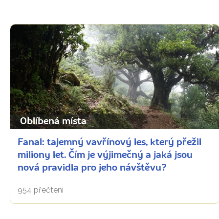
Oblíbená místa
Fanal: tajemný vavřínový les, který přežil
miliony let. Čím je výjimečný a jaká jsou
nová pravidla pro jeho návštěvu?
954 přečtení