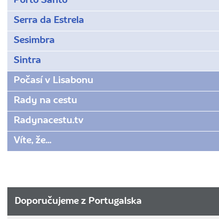
Porto Santo
Serra da Estrela
Sesimbra
Sintra
Počasí v Lisabonu
Rady na cestu
Radynacestu.tv
Víte, že...
Doporučujeme z Portugalska