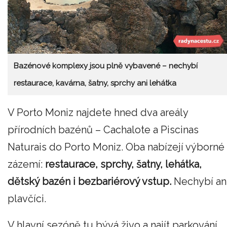
Bazénové komplexy jsou plně vybavené – nechybí
restaurace, kavárna, šatny, sprchy ani lehátka
V Porto Moniz najdete hned dva areály
přírodních bazénů – Cachalote a Piscinas
Naturais do Porto Moniz. Oba nabízejí výborné
zázemí:
restaurace, sprchy, šatny, lehátka,
dětský bazén i bezbariérový vstup.
Nechybí an
plavčíci.
V hlavní sezóně tu bývá živo a najít parkování