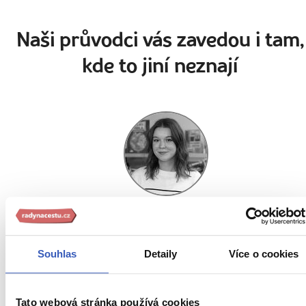
Naši průvodci vás zavedou i tam,
kde to jiní neznají
Natálie Jessica Šímová
Souhlas
Detaily
Více o cookies
9 zájezdů
„Kdykoliv se vracím domů, už plánuji, kam vyrazím dál."
Tato webová stránka používá cookies