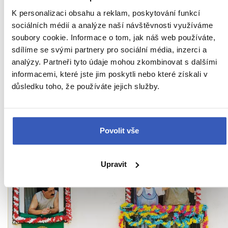
K personalizaci obsahu a reklam, poskytování funkcí
Ukaž všech 78 průvodců
sociálních médií a analýze naší návštěvnosti využíváme
soubory cookie. Informace o tom, jak náš web používáte,
sdílíme se svými partnery pro sociální média, inzerci a
analýzy. Partneři tyto údaje mohou zkombinovat s dalšími
Zajímavosti v
- přímo o
informacemi, které jste jim poskytli nebo které získali v
důsledku toho, že používáte jejich služby.
našich průvodců
Povolit vše
Upravit