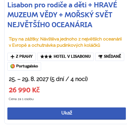
Lisabon pro rodiče a děti + HRAVÉ
MUZEUM VĚDY + MOŘSKÝ SVĚT
NEJVĚTŠÍHO OCEANÁRIA
Tipy na zážitky: Návštěva jednoho z největších oceanárií
v Evropě a ochutnávka pudinkových koláčků
Z PRAHY
HOTEL V LISABONU
SNÍDANĚ
Portugalsko
25. – 29. 8. 2027 (5 dní / 4 noci)
26 990 Kč
Cena za 1 osobu
Ukaž