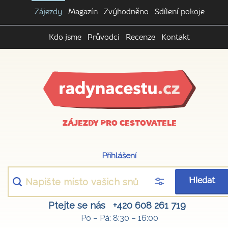
Zájezdy
Magazín
Zvýhodněno
Sdílení pokoje
Kdo jsme
Průvodci
Recenze
Kontakt
ZÁJEZDY PRO CESTOVATELE
Přihlášení
Hledat
Ptejte se nás
+420 608 261 719
Po – Pá: 8:30 – 16:00