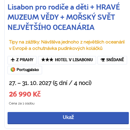
Lisabon pro rodiče a děti + HRAVÉ
MUZEUM VĚDY + MOŘSKÝ SVĚT
NEJVĚTŠÍHO OCEANÁRIA
Tipy na zážitky: Návštěva jednoho z největších oceanárií
v Evropě a ochutnávka pudinkových koláčků
Z PRAHY
HOTEL V LISABONU
SNÍDANĚ
Portugalsko
27. – 31. 10. 2027 (5 dní / 4 noci)
26 990 Kč
Cena za 1 osobu
Ukaž