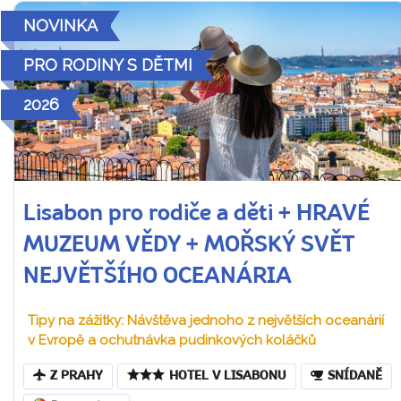
NOVINKA
PRO RODINY S DĚTMI
2026
Lisabon pro rodiče a děti + HRAVÉ
MUZEUM VĚDY + MOŘSKÝ SVĚT
NEJVĚTŠÍHO OCEANÁRIA
Tipy na zážitky: Návštěva jednoho z největších oceanárií
v Evropě a ochutnávka pudinkových koláčků
Z PRAHY
HOTEL V LISABONU
SNÍDANĚ