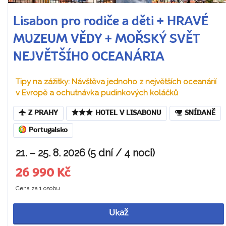
Lisabon pro rodiče a děti + HRAVÉ
MUZEUM VĚDY + MOŘSKÝ SVĚT
NEJVĚTŠÍHO OCEANÁRIA
Tipy na zážitky: Návštěva jednoho z největších oceanárií
v Evropě a ochutnávka pudinkových koláčků
Z PRAHY
HOTEL V LISABONU
SNÍDANĚ
Portugalsko
21. – 25. 8. 2026 (5 dní / 4 noci)
26 990 Kč
Cena za 1 osobu
Ukaž