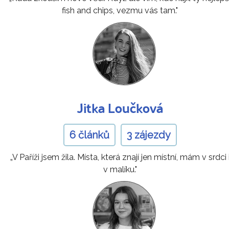
fish and chips, vezmu vás tam."
Jitka Loučková
6 článků
3 zájezdy
„V Paříži jsem žila. Místa, která znají jen místní, mám v srdci 
v malíku."