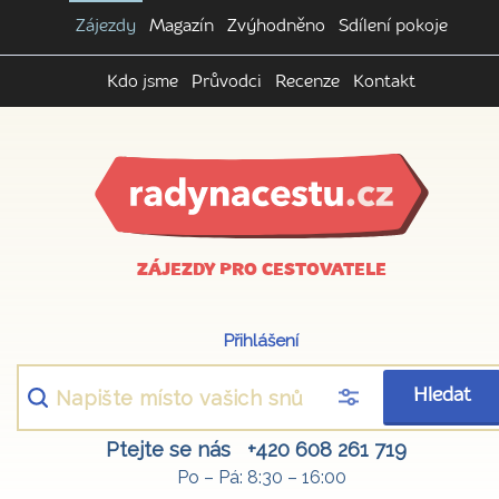
Zájezdy
Magazín
Zvýhodněno
Sdílení pokoje
Kdo jsme
Průvodci
Recenze
Kontakt
ZÁJEZDY PRO CESTOVATELE
Přihlášení
Hledat
Ptejte se nás
+420 608 261 719
Po – Pá: 8:30 – 16:00