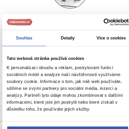
Natálie Jessica Šímová
9 zájezdů
Souhlas
Detaily
Více o cookies
„Kdykoliv se vracím domů, už plánuji, kam vyrazím dál."
Tato webová stránka používá cookies
Ukaž všech 78 průvodců
K personalizaci obsahu a reklam, poskytování funkcí
sociálních médií a analýze naší návštěvnosti využíváme
soubory cookie. Informace o tom, jak náš web používáte,
sdílíme se svými partnery pro sociální média, inzerci a
analýzy. Partneři tyto údaje mohou zkombinovat s dalšími
Oblíbené cíle
informacemi, které jste jim poskytli nebo které získali v
důsledku toho, že používáte jejich služby.
Anglie
Belgie
Francie
Irsko