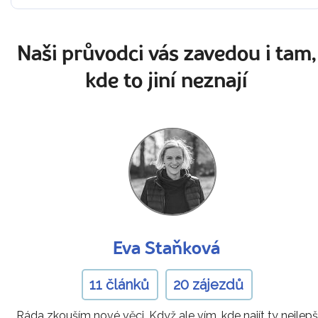
Naši průvodci vás zavedou i tam,
kde to jiní neznají
Eva Staňková
11 článků
20 zájezdů
„Ráda zkouším nové věci. Když ale vím, kde najít ty nejlepš