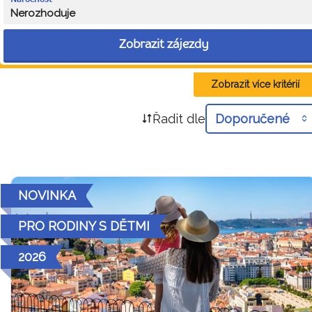
Nerozhoduje
Zobrazit zájezdy
Zobrazit více kritérií
Řadit dle
Doporučené
NOVINKA
PRO RODINY S DĚTMI
2026