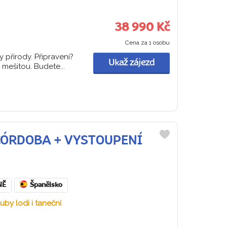
38 990 Kč
Cena za 1 osobu
y přírody. Připraveni?
Ukaž zájezd
mešitou. Budete...
Á CÓRDOBA + VYSTOUPENÍ
Do
oblíbených
NĚ
Španělsko
by lodi i taneční