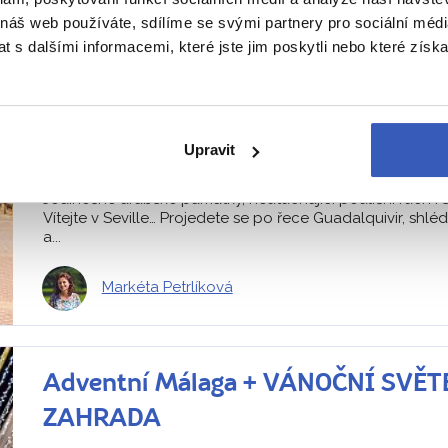
JEREZ DE LA FRONTERA
 náš web používáte, sdílíme se svými partnery pro sociální média
 s dalšími informacemi, které jste jim poskytli nebo které získa
Z PRAHY
HOTEL
SNÍDANĚ
Špan
Tipy na zážitky: Projížďka po Velké řece v Seville a ochut
vinných sklepech či flamenco představení
Upravit
24. – 28. 10. 2026 (5 dní / 4 noci)
Náročnost
Jedinečné arabské památky, neutuchající pouliční ruch i 
Vítejte v Seville… Projedete se po řece Guadalquivir, shléd
a...
Markéta Petrlíková
Adventní Málaga + VÁNOČNÍ SVĚ
ZAHRADA