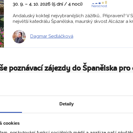
30. 9. – 4. 10. 2026 (5 dní / 4 noci)
Náročnost
Andaluský koktejl nejvybranějších zážitků… Připraveni? V S
největší katedrálu Španělska, maurský skvost Alcázar a krá
Dagmar Sedláčková
aše poznávací zájezdy do Španělska pro 
 do 5-15 osob, s fundovaným průvodcem
 spolehlivě za zážitky, které vám zůstan
Detaily
á cookies
To nejlepší ze Sevilly + ANTICKÁ 
klam, poskytování funkcí sociálních médií a analýze naší návšt