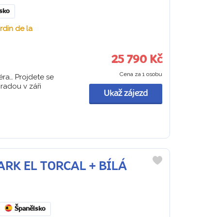
sko
rdin de la
25 790 Kč
Cena za 1 osobu
éra… Projdete se
radou v záři
Ukaž zájezd
PARK EL TORCAL + BÍLÁ
Do
oblíbených
Španělsko