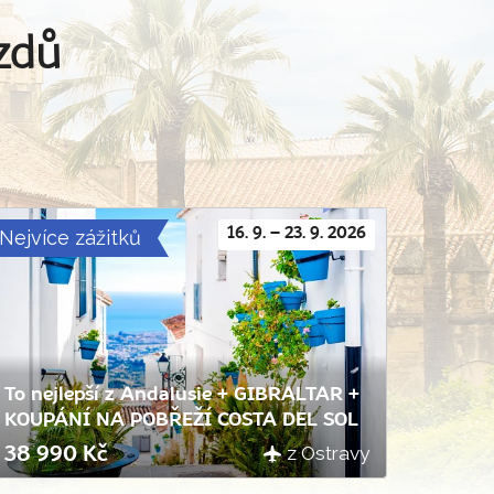
ezdů
Nejvíce zážitků
16. 9. – 23. 9. 2026
To nejlepší z Andalusie + GIBRALTAR +
KOUPÁNÍ NA POBŘEŽÍ COSTA DEL SOL
z Ostravy
38 990 Kč