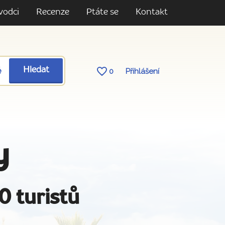
vodci
Recenze
Ptáte se
Kontakt
ě
Hledat
0
Přihlášení
y
0 turistů