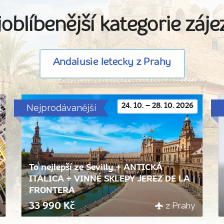
oblíbenější kategorie záj
Andalusie letecky z Prahy
Nejprodávanější
24. 10. – 28. 10. 2026
To nejlepší ze Sevilly + ANTICKÁ
ITALICA + VINNÉ SKLEPY JEREZ DE LA
FRONTERA
z Prahy
33 990 Kč