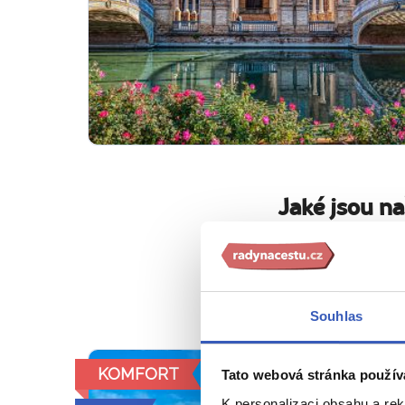
Jaké jsou n
V malé skupině,
Bezpečně a
Souhlas
KOMFORT
Tato webová stránka použív
K personalizaci obsahu a re