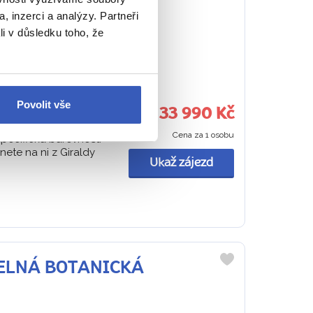
oblíbených
, inzerci a analýzy. Partneři
li v důsledku toho, že
ělsko
návka sherry ve
Povolit vše
33 990 Kč
Cena za 1 osobu
specifická barevnost.
nete na ni z Giraldy
Ukaž zájezd
TELNÁ BOTANICKÁ
Do
oblíbených