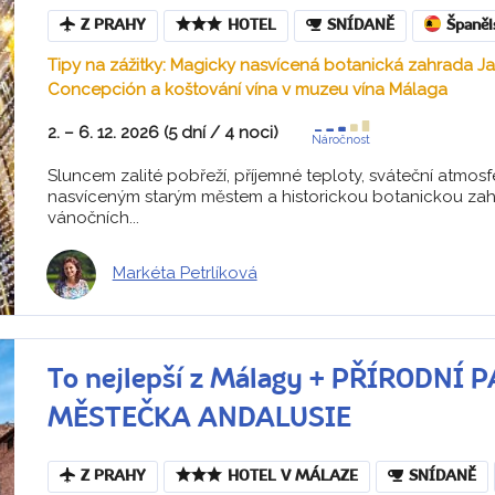
Z PRAHY
HOTEL
SNÍDANĚ
Španěl
Tipy na zážitky: Magicky nasvícená botanická zahrada Ja
Concepción a koštování vína v muzeu vína Málaga
2. – 6. 12. 2026 (5 dní / 4 noci)
Náročnost
Sluncem zalité pobřeží, příjemné teploty, sváteční atmosf
nasvíceným starým městem a historickou botanickou zah
vánočních...
Markéta Petrlíková
To nejlepší z Málagy + PŘÍRODNÍ 
MĚSTEČKA ANDALUSIE
Z PRAHY
HOTEL V MÁLAZE
SNÍDANĚ