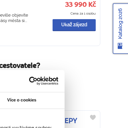
33 990 Kč
Katalog 2026
Cena za 1 osobu
eville objevíte
sy města si...
Ukaž zájezd
cestovatele?
 po celý zájezd.
ou v srdci.
Více o cookies
ITALICA + VINNÉ SKLEPY
Do
ěvnosti využíváme soubory