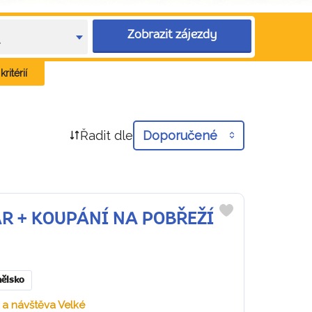
Zobrazit zájezdy
e
ritérií
Řadit dle
Doporučené
LTAR + KOUPÁNÍ NA POBŘEŽÍ
Do
oblíbených
ělsko
 a návštěva Velké