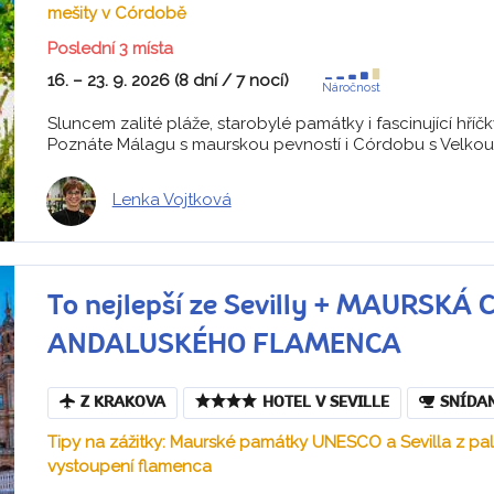
mešity v Córdobě
Poslední 3 místa
16. – 23. 9. 2026 (8 dní / 7 nocí)
Náročnost
Sluncem zalité pláže, starobylé památky i fascinující hříčk
Poznáte Málagu s maurskou pevností i Córdobu s Velkou 
Lenka Vojtková
To nejlepší ze Sevilly + MAURSK
ANDALUSKÉHO FLAMENCA
Z KRAKOVA
HOTEL V SEVILLE
SNÍDA
Tipy na zážitky: Maurské památky UNESCO a Sevilla z palu
vystoupení flamenca