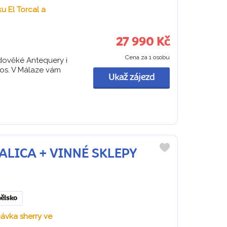
u El Torcal a
27 990 Kč
Cena za 1 osobu
edověké Antequery i
os. V Málaze vám
Ukaž zájezd
ITALICA + VINNÉ SKLEPY
Do
oblíbených
ělsko
návka sherry ve