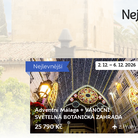
Nej
Nejlevnější
2. 12. – 6. 12. 2026
Adventní Málaga + VÁNOČNÍ
SVĚTELNÁ BOTANICKÁ ZAHRADA
z Prahy
25 790 Kč