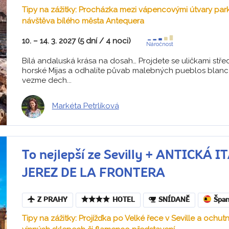
Tipy na zážitky: Procházka mezi vápencovými útvary park
návštěva bílého města Antequera
10. – 14. 3. 2027 (5 dní / 4 noci)
Náročnost
Bílá andaluská krása na dosah… Projdete se uličkami stř
horské Mijas a odhalíte půvab malebných pueblos blanc
vezme dech...
Markéta Petrlíková
To nejlepší ze Sevilly + ANTICKÁ 
JEREZ DE LA FRONTERA
Z PRAHY
HOTEL
SNÍDANĚ
Špan
Tipy na zážitky: Projížďka po Velké řece v Seville a ochut