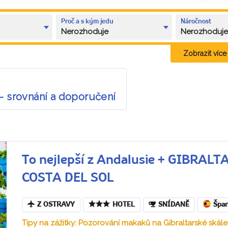
Proč a s kým jedu
Náročnost
Nerozhoduje
Nerozhoduj
Zobrazit více k
– srovnání a doporučení
To nejlepší z Andalusie + GIBRA
COSTA DEL SOL
Z OSTRAVY
HOTEL
SNÍDANĚ
Špan
Tipy na zážitky: Pozorování makaků na Gibraltarské skále