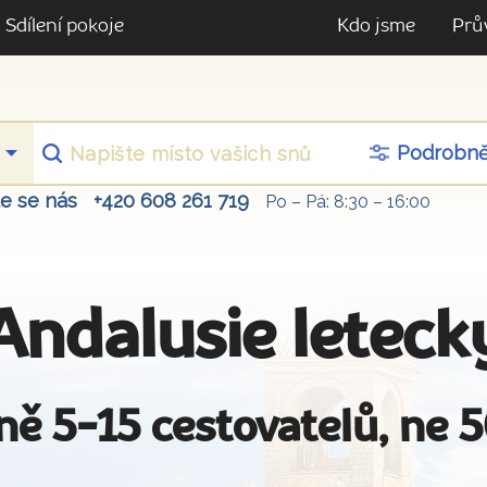
Sdílení pokoje
Kdo jsme
Prů
Podrobn
te se nás
+420 608 261 719
Po – Pá: 8:30 – 16:00
Andalusie leteck
ně 5-15 cestovatelů, ne 5