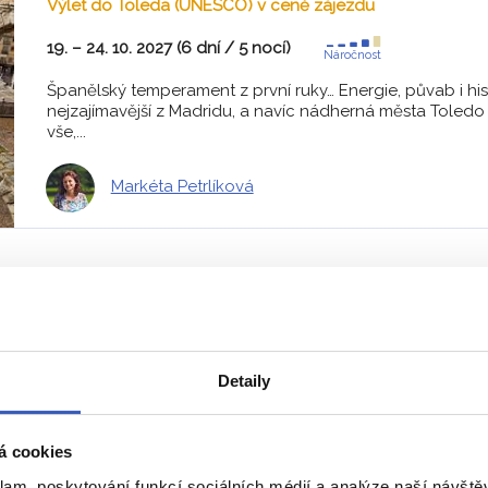
Výlet do Toleda (UNESCO) v ceně zájezdu
19. – 24. 10. 2027 (6 dní / 5 nocí)
Náročnost
Španělský temperament z první ruky… Energie, půvab i his
nejzajímavější z Madridu, a navíc nádherná města Toledo
vše,...
Markéta Petrlíková
Projděte se ulicemi Toled
ení? Nad
kastilskou metropolí
na žulovém útesu zůstanete
Detaily
 poklidného toku Tajo procházela historie. Vydejte se v j
dobrým průvodcem.
á cookies
křesťanské svatostánky. Tři kultury vedle sebe v tolerantní
klam, poskytování funkcí sociálních médií a analýze naší návšt