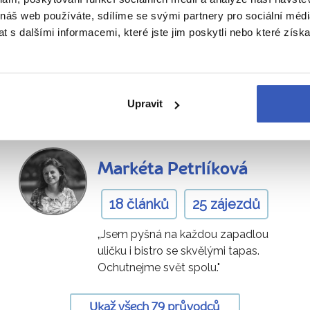
atedrála
i židovská Judería. Neváhejte! S naším průvodce
 náš web používáte, sdílíme se svými partnery pro sociální média
toledských krás!
 s dalšími informacemi, které jste jim poskytli nebo které získa
odci vás zavedou i tam, kde to ji
Upravit
Markéta Petrlíková
18 článků
25 zájezdů
„Jsem pyšná na každou zapadlou
uličku i bistro se skvělými tapas.
Ochutnejme svět spolu."
Ukaž všech 79 průvodců