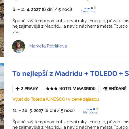
6. – 11. 4. 2027 (6 dní / 5 nocí)
Náročnost
Španělský temperament z první ruky… Energie, půvab i his
nejzajímavější z Madridu, a navíc nádherná města Toledo
vše,...
Markéta Petrlíková
To nejlepší z Madridu + TOLEDO +
Z PRAHY
HOTEL V MADRIDU
SNÍDANĚ
Výlet do Toleda (UNESCO) v ceně zájezdu
21. – 26. 5. 2027 (6 dní / 5 nocí)
Náročnost
Španělský temperament z první ruky… Energie, půvab i his
nejzajímavější z Madridu, a navíc nádherná města Toledo