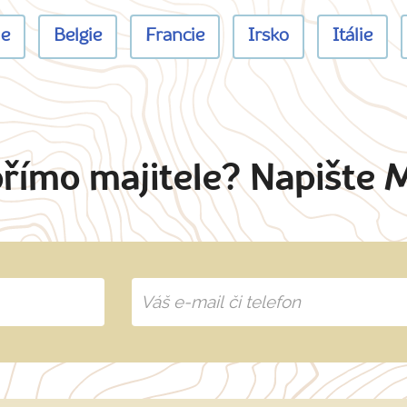
ie
Belgie
Francie
Irsko
Itálie
přímo majitele? Napište 