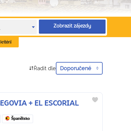
Zobrazit zájezdy
e
ritérií
Řadit dle
Doporučené
 SEGOVIA + EL ESCORIAL
Do
oblíbených
Španělsko