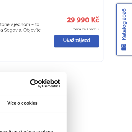
Katalog 2026
29 990 Kč
torie v jednom – to
Cena za 1 osobu
 a Segovia. Objevíte
Ukaž zájezd
a
 beze slova. Městem
Více o cookies
ejích stopách s naším
m soužití. Dominanta
ěvnosti využíváme soubory