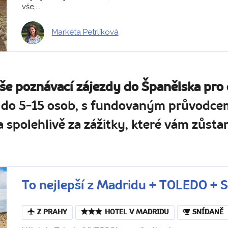
vše,...
Markéta Petrlíková
aše poznávací zájezdy do Španělska pro 
 do 5-15 osob, s fundovaným průvodcem
 spolehlivě za zážitky, které vám zůstan
To nejlepší z Madridu + TOLEDO +
Z PRAHY
HOTEL V MADRIDU
SNÍDANĚ