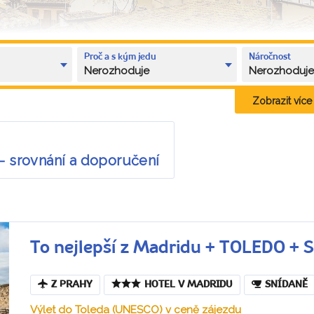
Proč a s kým jedu
Náročnost
Nerozhoduje
Nerozhoduj
Zobrazit více k
– srovnání a doporučení
To nejlepší z Madridu + TOLEDO +
Z PRAHY
HOTEL V MADRIDU
SNÍDANĚ
Výlet do Toleda (UNESCO) v ceně zájezdu