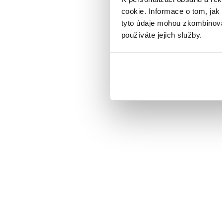
Alcázar,
velkolepá k
cookie. Informace o tom, jak
tyto údaje mohou zkombinovat
používáte jejich služby.
Naši prův