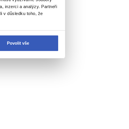
m neminete žádnou z
, inzerci a analýzy. Partneři
li v důsledku toho, že
ní neznají
Povolit vše