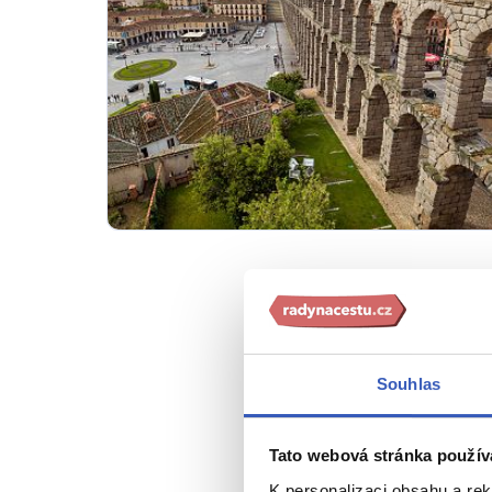
Chcete zažít ohrom
Souhlas
trůnícím nad meandry
Tato webová stránka použív
Synagogy, mešity i 
K personalizaci obsahu a re