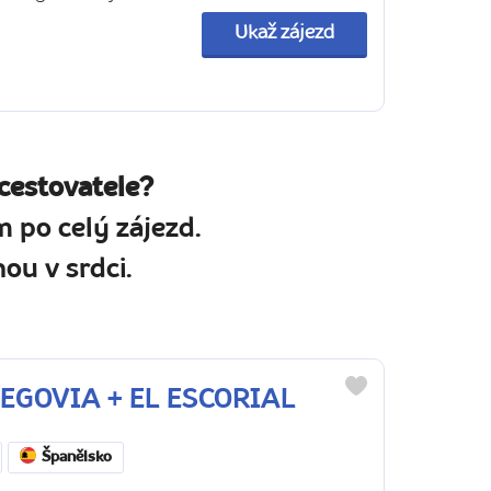
Ukaž zájezd
cestovatele?
 po celý zájezd.
ou v srdci.
 SEGOVIA + EL ESCORIAL
Do
oblíbených
Španělsko