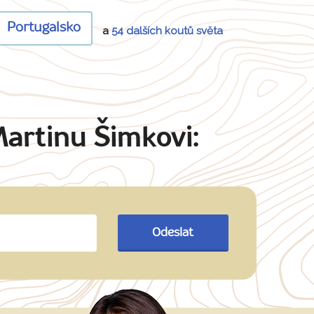
Portugalsko
a
54 dalších koutů světa
Martinu Šimkovi:
Odeslat