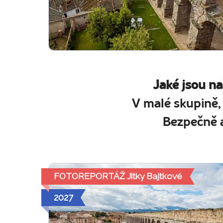
Jaké jsou n
V malé skupině,
Bezpečně a
FOTOREPORTÁŽ Jitky Bajtkové
2027