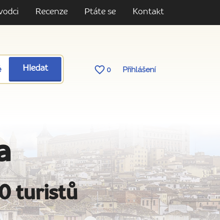
vodci
Recenze
Ptáte se
Kontakt
ě
Hledat
0
Přihlášení
a
0 turistů