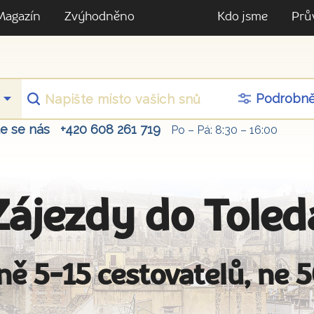
Magazín
Zvýhodněno
Kdo jsme
Prů
Podrobn
te se nás
+420 608 261 719
Po – Pá: 8:30 – 16:00
Zájezdy do Toled
ně 5-15 cestovatelů, ne 5