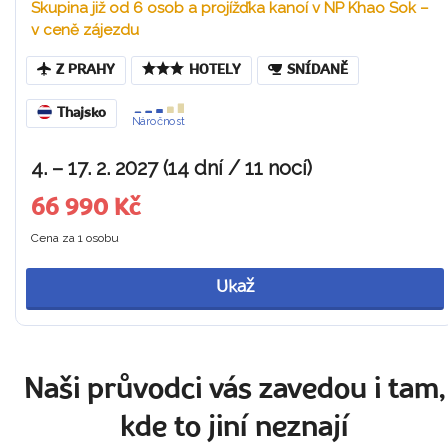
Skupina již od 6 osob a projížďka kanoí v NP Khao Sok –
v ceně zájezdu
Z PRAHY
HOTELY
SNÍDANĚ
Thajsko
Náročnost
4. – 17. 2. 2027 (14 dní / 11 nocí)
66 990 Kč
Cena za 1 osobu
Ukaž
Naši průvodci vás zavedou i tam,
kde to jiní neznají