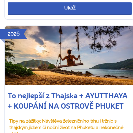
Ukaž
2026
To nejlepší z Thajska + AYUTTHAYA
+ KOUPÁNÍ NA OSTROVĚ PHUKET
Tipy na zážitky: Návštěva železničního trhu i tržnic s
thajským jídlem či noční život na Phuketu a nekonečné