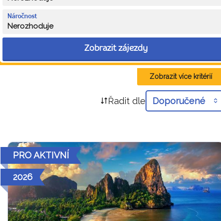
Náročnost
Nerozhoduje
Zobrazit zájezdy
Zobrazit více kritérií
Řadit dle
Doporučené
PRO AKTIVNÍ
2026