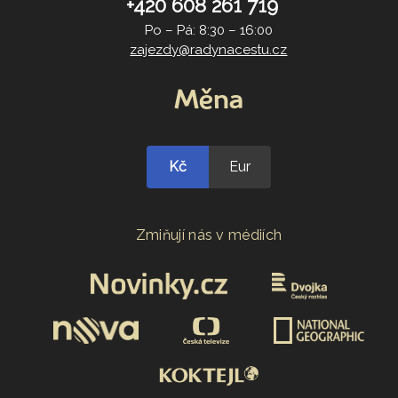
+420 608 261 719
Po – Pá: 8:30 – 16:00
zajezdy@radynacestu.cz
Měna
Kč
Eur
Zmiňují nás v médiích