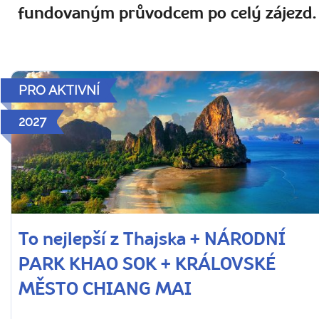
fundovaným průvodcem po celý zájezd.
PRO AKTIVNÍ
2027
To nejlepší z Thajska + NÁRODNÍ
PARK KHAO SOK + KRÁLOVSKÉ
MĚSTO CHIANG MAI