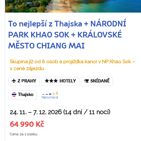
To nejlepší z Thajska + NÁRODNÍ
PARK KHAO SOK + KRÁLOVSKÉ
MĚSTO CHIANG MAI
Skupina již od 6 osob a projížďka kanoí v NP Khao Sok –
v ceně zájezdu
Z PRAHY
HOTELY
SNÍDANĚ
Thajsko
Náročnost
24. 11. – 7. 12. 2026 (14 dní / 11 nocí)
64 990 Kč
Cena za 1 osobu