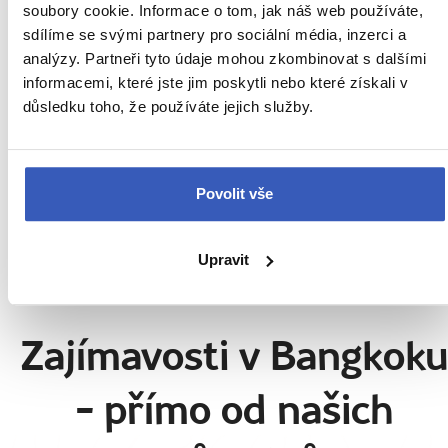
soubory cookie. Informace o tom, jak náš web používáte,
sdílíme se svými partnery pro sociální média, inzerci a
analýzy. Partneři tyto údaje mohou zkombinovat s dalšími
Kateřina Járová
informacemi, které jste jim poskytli nebo které získali v
důsledku toho, že používáte jejich služby.
3 zájezdy
„Snažím se cestovatele propojit se světem místních.
Povolit vše
Obyčejným a tak jiným!"
Ukaž všech 78 průvodců
Upravit
Zajímavosti v Bangkok
- přímo od našich