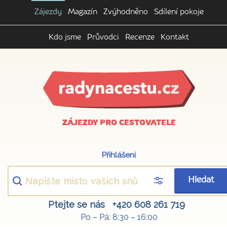
Zájezdy
Magazín
Zvýhodněno
Sdílení pokoje
Kdo jsme
Průvodci
Recenze
Kontakt
ZÁJEZDY PRO CESTOVATELE
Přihlášení
Hledat
Ptejte se nás
+420 608 261 719
Po – Pá: 8:30 – 16:00