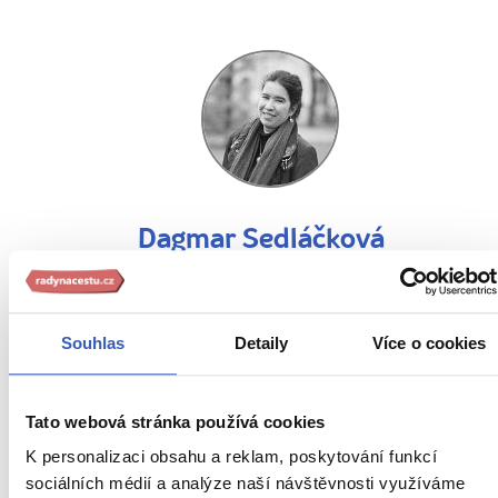
Dagmar Sedláčková
5 článků
18 zájezdů
Souhlas
Detaily
Více o cookies
„Cestování mi otevřelo oči. Objevíte spolu se mnou místa,
která je otevřou i vám."
Tato webová stránka používá cookies
K personalizaci obsahu a reklam, poskytování funkcí
sociálních médií a analýze naší návštěvnosti využíváme