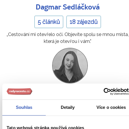
Dagmar Sedláčková
5 článků
18 zájezdů
„Cestování mi otevřelo oči. Objevíte spolu se mnou místa,
která je otevřou i vám."
Kateřina Járová
Souhlas
Detaily
Více o cookies
3 zájezdy
„Snažím se cestovatele propojit se světem místních.
Tato webová stránka používá cookies