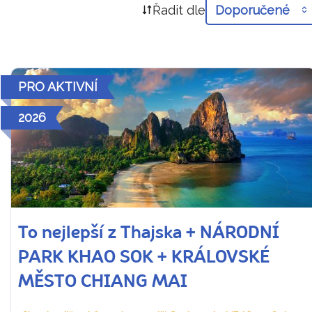
Řadit dle
Doporučené
PRO AKTIVNÍ
2026
To nejlepší z Thajska + NÁRODNÍ
PARK KHAO SOK + KRÁLOVSKÉ
MĚSTO CHIANG MAI