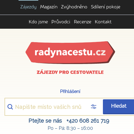
Zájezdy
Magazín
Zvýhodněno
Sdílení pokoje
Kdo jsme
Průvodci
Recenze
Kontakt
ZÁJEZDY PRO CESTOVATELE
Přihlášení
Hledat
Ptejte se nás
+420 608 261 719
Po – Pá: 8:30 – 16:00