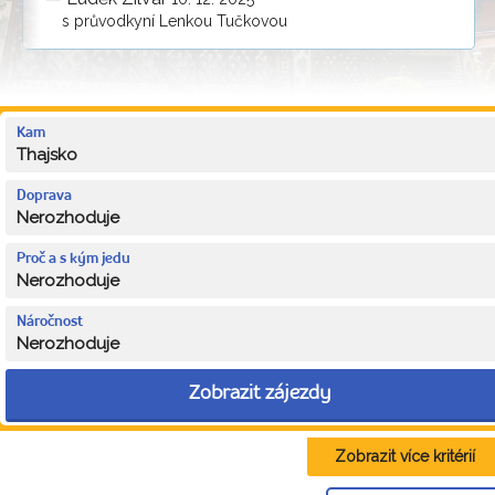
s průvodkyní Lenkou Tučkovou
Kam
Thajsko
Doprava
Nerozhoduje
Proč a s kým jedu
Nerozhoduje
Náročnost
Nerozhoduje
Zobrazit zájezdy
Zobrazit více kritérií