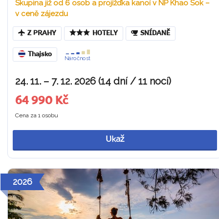
Skupina již od 6 osob a projížďka kanoí v NP Khao Sok –
v ceně zájezdu
Z PRAHY
HOTELY
SNÍDANĚ
Thajsko
Náročnost
24. 11. – 7. 12. 2026 (14 dní / 11 nocí)
64 990 Kč
Cena za 1 osobu
Ukaž
2026