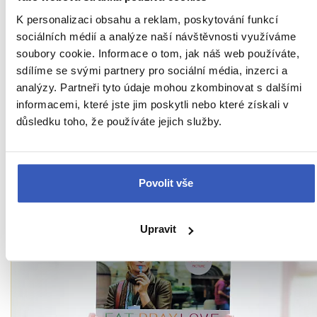
Obyčejným a tak jiným!"
K personalizaci obsahu a reklam, poskytování funkcí
sociálních médií a analýze naší návštěvnosti využíváme
Ukaž všech 78 průvodců
soubory cookie. Informace o tom, jak náš web používáte,
sdílíme se svými partnery pro sociální média, inzerci a
analýzy. Partneři tyto údaje mohou zkombinovat s dalšími
informacemi, které jste jim poskytli nebo které získali v
Zajímavosti v Thajsku
-
důsledku toho, že používáte jejich služby.
přímo od našich
Povolit vše
průvodců
Upravit