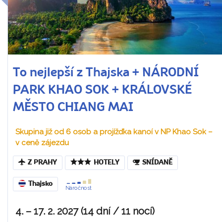
To nejlepší z Thajska + NÁRODNÍ
PARK KHAO SOK + KRÁLOVSKÉ
MĚSTO CHIANG MAI
Skupina již od 6 osob a projížďka kanoí v NP Khao Sok –
v ceně zájezdu
Z PRAHY
HOTELY
SNÍDANĚ
Thajsko
Náročnost
4. – 17. 2. 2027 (14 dní / 11 nocí)