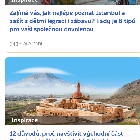
Inspirace
Zajímá vás, jak nejlépe poznat Istanbul a
zažít s dětmi legraci i zábavu? Tady je 8 tipů
pro vaši společnou dovolenou
3438 přečtení
Inspirace
12 důvodů, proč navštívit východní část