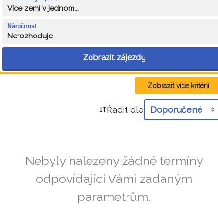
Více zemí v jednom...
Náročnost
Nerozhoduje
Zobrazit zájezdy
Zobrazit více kritérií
Řadit dle
Doporučené
Nebyly nalezeny žádné termíny
odpovídající Vámi zadaným
parametrům.