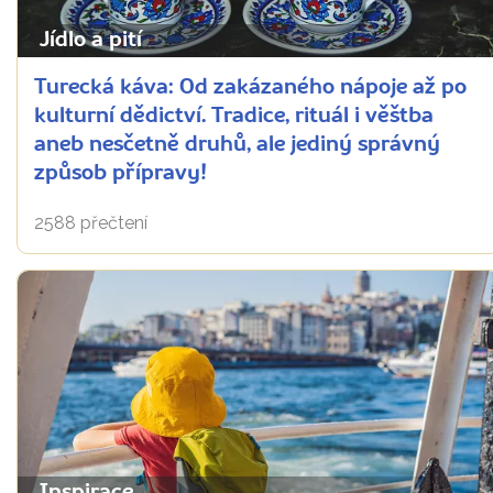
Jídlo a pití
Turecká káva: Od zakázaného nápoje až po
kulturní dědictví. Tradice, rituál i věštba
aneb nesčetně druhů, ale jediný správný
způsob přípravy!
2588 přečtení