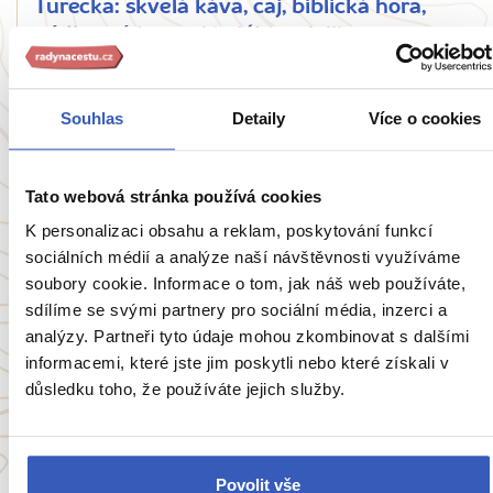
Turecka: skvělá káva, čaj, biblická hora,
nádherná jezera i kolébka civilizace a
nejlepší ančovičky
3012 přečtení
Souhlas
Detaily
Více o cookies
Tato webová stránka používá cookies
Zobrazit všechny články o Turecku
K personalizaci obsahu a reklam, poskytování funkcí
sociálních médií a analýze naší návštěvnosti využíváme
soubory cookie. Informace o tom, jak náš web používáte,
sdílíme se svými partnery pro sociální média, inzerci a
Oblíbené cíle
analýzy. Partneři tyto údaje mohou zkombinovat s dalšími
informacemi, které jste jim poskytli nebo které získali v
důsledku toho, že používáte jejich služby.
Anglie
Belgie
Francie
Irsko
Itálie
Portugalsko
Povolit vše