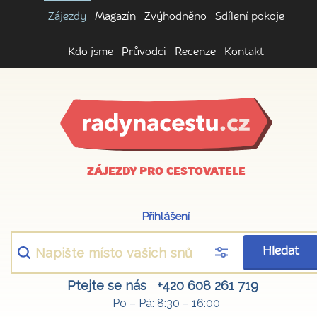
Zájezdy
Magazín
Zvýhodněno
Sdílení pokoje
Kdo jsme
Průvodci
Recenze
Kontakt
ZÁJEZDY PRO CESTOVATELE
Přihlášení
Hledat
Ptejte se nás
+420 608 261 719
Po – Pá: 8:30 – 16:00