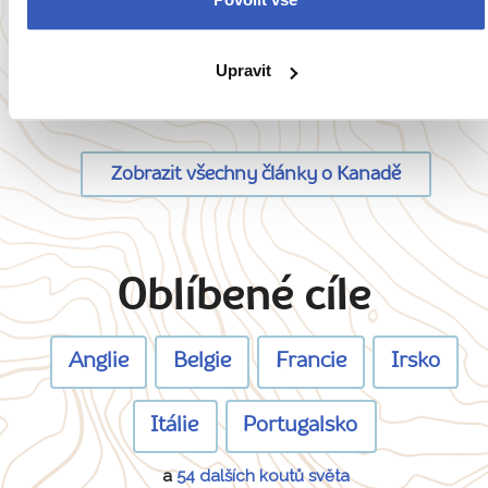
10 oblíbených vánočních filmů, které se
natáčely v New Yorku, Londýně i v Česku
Upravit
12843 přečtení
Zobrazit všechny články o Kanadě
Oblíbené cíle
Anglie
Belgie
Francie
Irsko
Itálie
Portugalsko
a
54 dalších koutů světa