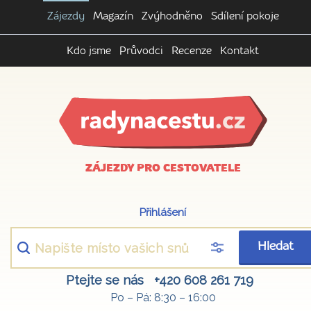
Zájezdy
Magazín
Zvýhodněno
Sdílení pokoje
Kdo jsme
Průvodci
Recenze
Kontakt
ZÁJEZDY PRO CESTOVATELE
Přihlášení
Hledat
Ptejte se nás
+420 608 261 719
Po – Pá: 8:30 – 16:00