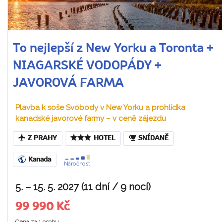
To nejlepší z New Yorku a Toronta +
NIAGARSKÉ VODOPÁDY +
JAVOROVÁ FARMA
Plavba k soše Svobody v New Yorku a prohlídka
kanadské javorové farmy – v ceně zájezdu
Z PRAHY
HOTEL
SNÍDANĚ
Kanada
Náročnost
5. – 15. 5. 2027 (11 dní / 9 nocí)
99 990 Kč
Cena za 1 osobu