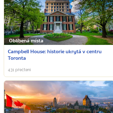
Oblíbená místa
Campbell House: historie ukrytá v centru
Toronta
431 přečtení