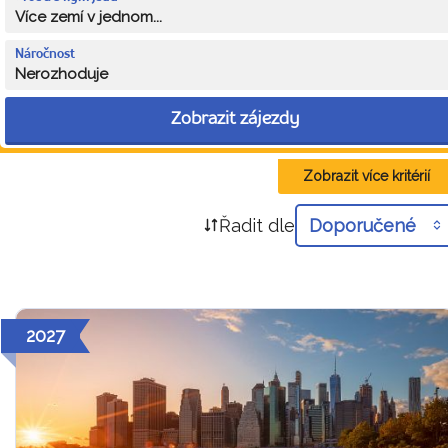
Více zemí v jednom...
Náročnost
Nerozhoduje
Zobrazit zájezdy
Zobrazit více kritérií
Řadit dle
Doporučené
2027