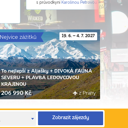
s průvodkyní
Karolínou Petrovou
Nejvíce zážitků
19. 6. – 4. 7. 2027
To nejlepší z Aljašky + DIVOKÁ FAUNA
SEVERU + PLAVBA LEDOVCOVOU
KRAJINOU
z Prahy
206 990 Kč
Zobrazit zájezdy
e