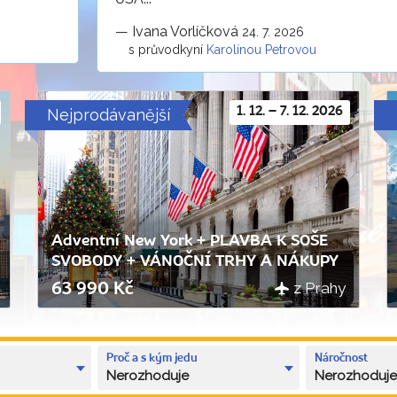
—
Ivana Vorlíčková
24. 7. 2026
s průvodkyní
Karolínou Petrovou
Nejprodávanější
1. 12. – 7. 12. 2026
Adventní New York + PLAVBA K SOŠE
SVOBODY + VÁNOČNÍ TRHY A NÁKUPY
z Prahy
63 990 Kč
Proč a s kým jedu
Náročnost
Nerozhoduje
Nerozhoduj