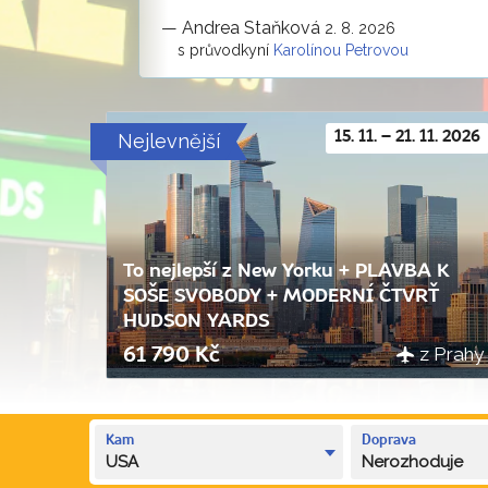
—
Andrea Staňková
2. 8. 2026
s průvodkyní
Karolínou Petrovou
Nejlevnější
15. 11. – 21. 11. 2026
To nejlepší z New Yorku + PLAVBA K
SOŠE SVOBODY + MODERNÍ ČTVRŤ
HUDSON YARDS
z Prahy
61 790 Kč
Kam
Doprava
USA
Nerozhoduje