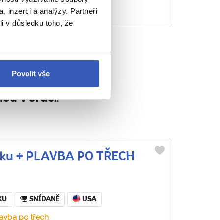
, inzerci a analýzy. Partneři
li v důsledku toho, že
stovatele?
Povolit vše
 po celý zájezd.
ou v srdci.
Yorku + PLAVBA PO TŘECH
Do
oblíbených
KU
SNÍDANĚ
USA
lavba po třech