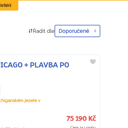
ritérií
Řadit dle
Doporučené
 CHICAGO + PLAVBA PO
Do
oblíbených
ichiganském jezeře v
75 190 Kč
Cena za 1 osobu