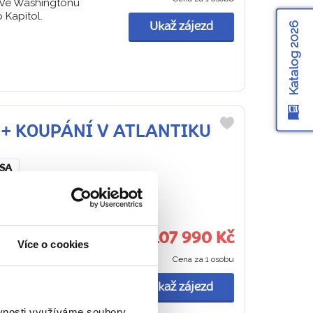
… Ve Washingtonu
Kapitol.
Katalog 2026
Ukaž zájezd
DA + KOUPÁNÍ V ATLANTIKU
Do
oblíbených
SA
5 minut pěší chůze
107 990 Kč
Více o cookies
Cena za 1 osobu
jdete se po Páté
te Building. Poznáte
Ukaž zájezd
ěvnosti využíváme soubory