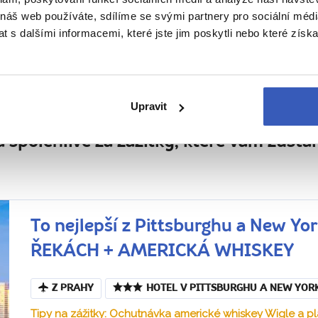
Radka Šímová
 náš web používáte, sdílíme se svými partnery pro sociální média
 s dalšími informacemi, které jste jim poskytli nebo které získa
 naše poznávací zájezdy do USA pro ce
Upravit
 do 5-15 osob, s fundovaným průvodcem
 spolehlivě za zážitky, které vám zůstan
To nejlepší z Pittsburghu a New 
ŘEKÁCH + AMERICKÁ WHISKEY
Z PRAHY
HOTEL V PITTSBURGHU A NEW YOR
Tipy na zážitky: Ochutnávka americké whiskey Wigle a p