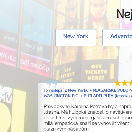
Nej
New York
Adventn
To nejlepší z New Yorku + NIAGARSKÉ VODOP
WASHINGTON D.C. + PHILADELPHIA (letecky z
Průvodkyně Karolína Petrová byla napro
úžasná. Má hluboké znalosti o navštíven
oblastech, výborné organizační schopnos
milá, empatická, snaží se vyhovět všem i
bláznivým nápadům.