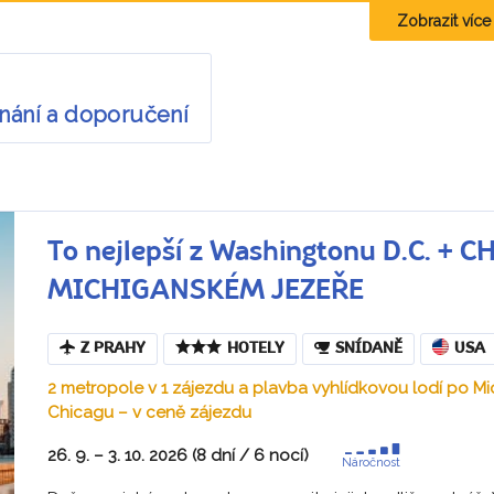
Zobrazit více k
nání a doporučení
To nejlepší z Washingtonu D.C. +
MICHIGANSKÉM JEZEŘE
Z PRAHY
HOTELY
SNÍDANĚ
USA
2 metropole v 1 zájezdu a plavba vyhlídkovou lodí po M
Chicagu – v ceně zájezdu
26. 9. – 3. 10. 2026 (8 dní / 6 nocí)
Náročnost