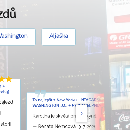
ezdů
ashington
Aljaška
Y +
rahy)
To nejlepší z New Yorku + NIAGARSKÉ VODOPÁDY +
zájezd
WASHINGTON D.C. + PHILADELPHIA (letecky z Prah
i
Karolína je skvělá průvodkyně.
a
torii
—
Renata Němcová
19. 7. 2026