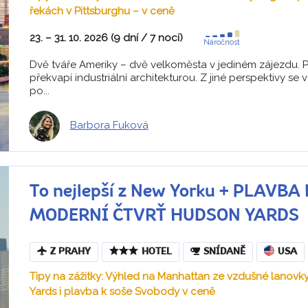
řekách v Pittsburghu – v ceně
23. – 31. 10. 2026 (9 dní / 7 nocí)
Náročnost
Dvě tváře Ameriky – dvě velkoměsta v jediném zájezdu. P
překvapí industriální architekturou. Z jiné perspektivy se
po...
Barbora Fuková
To nejlepší z New Yorku + PLAVB
MODERNÍ ČTVRŤ HUDSON YARDS
Z PRAHY
HOTEL
SNÍDANĚ
USA
Tipy na zážitky: Výhled na Manhattan ze vzdušné lanov
Yards i plavba k soše Svobody v ceně