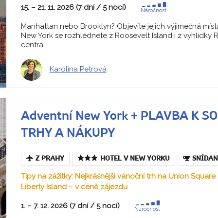
15. – 21. 11. 2026 (7 dní / 5 nocí)
Náročnost
Manhattan nebo Brooklyn? Objevíte jejich výjimečná místa
New York se rozhlédnete z Roosevelt Island i z vyhlídky 
centra....
Karolína Petrová
Adventní New York + PLAVBA K 
TRHY A NÁKUPY
Z PRAHY
HOTEL V NEW YORKU
SNÍDAN
Tipy na zážitky: Nejkrásnější vánoční trh na Union Square
Liberty Island – v ceně zájezdu
1. – 7. 12. 2026 (7 dní / 5 nocí)
Náročnost