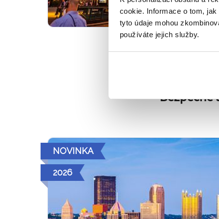
cookie. Informace o tom, jak
tyto údaje mohou zkombinovat
používáte jejich služby.
Jaké jsou
V malé skupině,
Bezpečně a
NOVINKA
2026