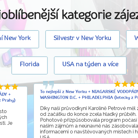
oblíbenější kategorie záj
í New York
Silvestr v New Yorku
W
Florida
USA na týden a více
To nejlepší z New Yorku + NIAGARSKÉ VODOPÁD
ÁDY +
WASHINGTON D.C. + PHILADELPHIA (letecky z P
 Prahy)
Díky naší průvodkyni Karolíně Petrové měl 
sto
od začátku do konce zcela hladký průběh.
ých
Pohotově přizpůsobovala program počasí 
ti. Je
našim zájmům a neúnavně nás zásoboval
informacemi o navštěvovaných místech i his
USA...