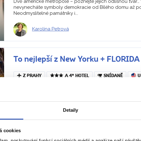
Dvě americké metropole – poznejte jejich odlišnou tvář
nevynecháte symboly demokracie od Bílého domu až po 
Neodmyslitelné památníky i...
Karolína Petrová
To nejlepší z New Yorku + FLORI
Z PRAHY
A 4* HOTEL
SNÍDANĚ
U
Ubytování přímo v srdci Manhattanu v příjemném hotelu 
Brooklynského mostu
21. 10. – 1. 11. 2026 (12 dní / 10 nocí)
Náročnost
Detaily
New York, Miami, Orlando… Místa, která vás dostanou. Pro
Avenue, vychutnáte si výhled na Manhattan i z Empire Sta
čilý ruch...
á cookies
klam, poskytování funkcí sociálních médií a analýze naší návšt