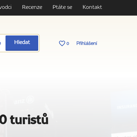
vodci
Recenze
Ptáte se
Kontakt
ě
Hledat
0
Přihlášení
0 turistů