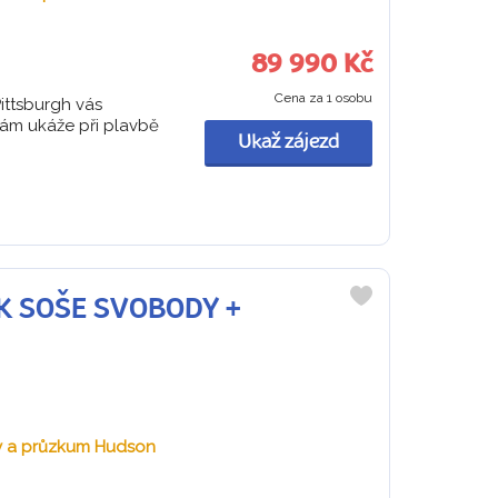
89 990 Kč
Cena za 1 osobu
ittsburgh vás
 vám ukáže při plavbě
Ukaž zájezd
A K SOŠE SVOBODY +
Do
oblíbených
ky a průzkum Hudson