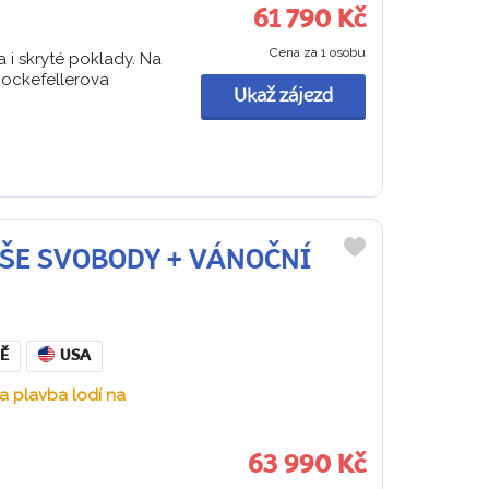
61 790 Kč
Cena za 1 osobu
 i skryté poklady. Na
Rockefellerova
Ukaž zájezd
SOŠE SVOBODY + VÁNOČNÍ
Do
oblíbených
Ě
USA
 a plavba lodí na
63 990 Kč