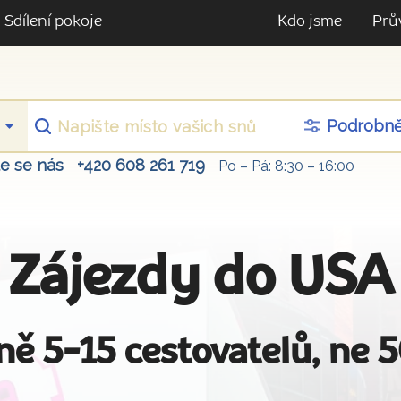
Sdílení pokoje
Kdo jsme
Prů
Podrobn
te se nás
+420 608 261 719
Po – Pá: 8:30 – 16:00
Zájezdy do USA
ně 5-15 cestovatelů, ne 5