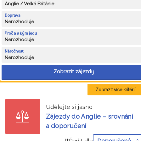
Anglie / Velká Británie
Doprava
Nerozhoduje
Proč a s kým jedu
Nerozhoduje
Náročnost
Nerozhoduje
Zobrazit zájezdy
Zobrazit více kritérií
Udělejte si jasno
Zájezdy do Anglie – srovnání
a doporučení
Řadit dle
Doporučené