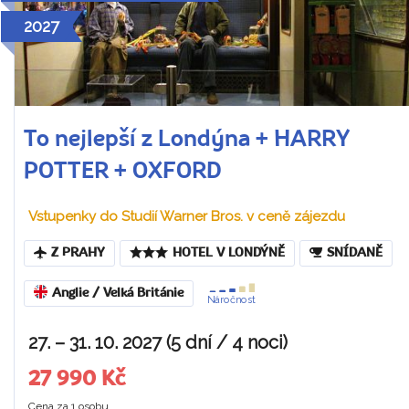
2027
To nejlepší z Londýna + HARRY
POTTER + OXFORD
Vstupenky do Studií Warner Bros. v ceně zájezdu
Z PRAHY
HOTEL V LONDÝNĚ
SNÍDANĚ
Anglie / Velká Británie
Náročnost
27. – 31. 10. 2027 (5 dní / 4 noci)
27 990 Kč
Cena za 1 osobu