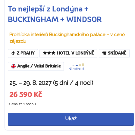
To nejlepší z Londýna +
BUCKINGHAM + WINDSOR
Prohlídka interiérů Buckinghamského paláce – v ceně
zájezdu
Z PRAHY
HOTEL V LONDÝNĚ
SNÍDANĚ
Anglie / Velká Británie
Náročnost
25. – 29. 8. 2027 (5 dní / 4 noci)
26 590 Kč
Cena za 1 osobu
Ukaž