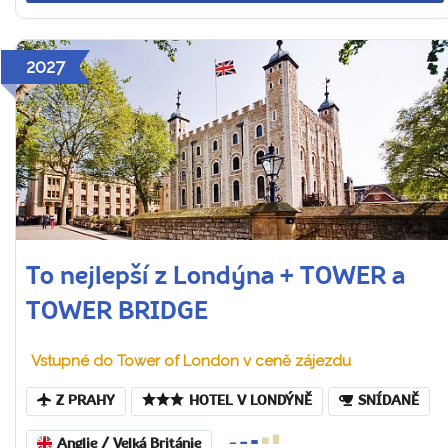
2027
To nejlepší z Londýna + TOWER a
TOWER BRIDGE
Vstupné do Tower of London v ceně zájezdu
Z PRAHY
HOTEL V LONDÝNĚ
SNÍDANĚ
Anglie / Velká Británie