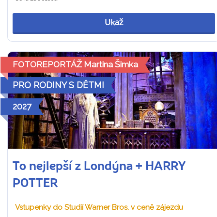
Ukaž
FOTOREPORTÁŽ Martina Šimka
PRO RODINY S DĚTMI
2027
To nejlepší z Londýna + HARRY
POTTER
Vstupenky do Studií Warner Bros. v ceně zájezdu