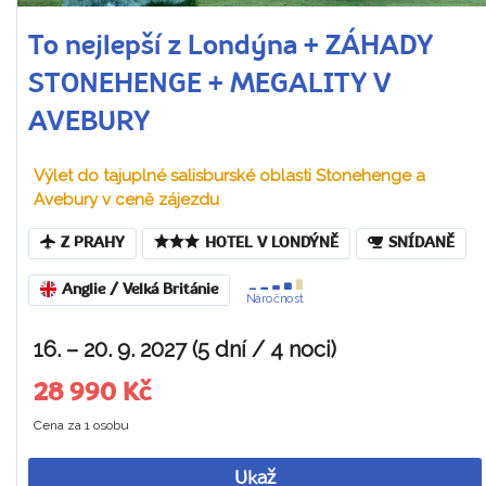
To nejlepší z Londýna + ZÁHADY
STONEHENGE + MEGALITY V
AVEBURY
Výlet do tajuplné salisburské oblasti Stonehenge a
Avebury v ceně zájezdu
Z PRAHY
HOTEL V LONDÝNĚ
SNÍDANĚ
Anglie / Velká Británie
Náročnost
16. – 20. 9. 2027 (5 dní / 4 noci)
28 990 Kč
Cena za 1 osobu
Ukaž