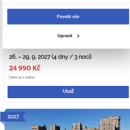
Vstupenky do Studií Warner Bros. v ceně zájezdu
Povolit vše
Z OSTRAVY
HOTEL V LONDÝNĚ
SNÍDANĚ
Anglie / Velká Británie
Upravit
Náročnost
26. – 29. 9. 2027 (4 dny / 3 noci)
24 990 Kč
Cena za 1 osobu
Ukaž
2027