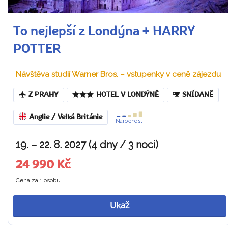
To nejlepší z Londýna + HARRY
POTTER
Návštěva studií Warner Bros. – vstupenky v ceně zájezdu
Z PRAHY
HOTEL V LONDÝNĚ
SNÍDANĚ
Anglie / Velká Británie
Náročnost
19. – 22. 8. 2027 (4 dny / 3 noci)
24 990 Kč
Cena za 1 osobu
Ukaž