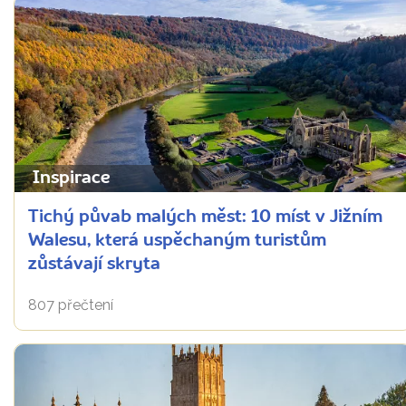
Inspirace
Tichý půvab malých měst: 10 míst v Jižním
Walesu, která uspěchaným turistům
zůstávají skryta
807 přečtení