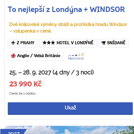
To nejlepší z Londýna + WINDSOR
Dvě královské výměny stráží a prohlídka hradu Windsor
– vstupenka v ceně
Z PRAHY
HOTEL V LONDÝNĚ
SNÍDANĚ
Anglie / Velká Británie
Náročnost
25. – 28. 9. 2027 (4 dny / 3 noci)
23 990 Kč
Cena za 1 osobu
Ukaž
2027