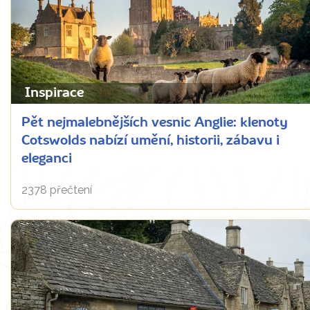
Inspirace
Pět nejmalebnějších vesnic Anglie: klenoty
Cotswolds nabízí umění, historii, zábavu i
eleganci
2378 přečtení