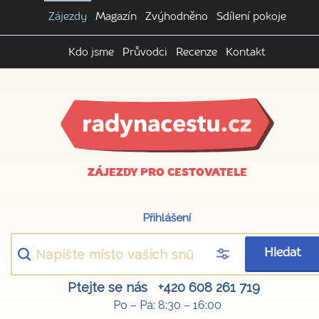
Zájezdy
Magazín
Zvýhodněno
Sdílení pokoje
Kdo jsme
Průvodci
Recenze
Kontakt
ZÁJEZDY PRO CESTOVATELE
Přihlášení
Hledat
Ptejte se nás
+420 608 261 719
Po – Pá: 8:30 – 16:00