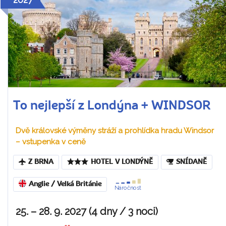
To nejlepší z Londýna + WINDSOR
Dvě královské výměny stráží a prohlídka hradu Windsor
– vstupenka v ceně
Z BRNA
HOTEL V LONDÝNĚ
SNÍDANĚ
Anglie / Velká Británie
Náročnost
25. – 28. 9. 2027 (4 dny / 3 noci)