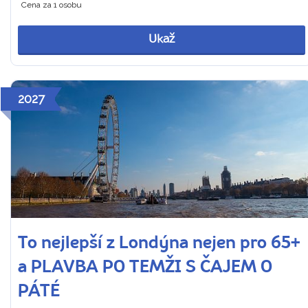
Cena za 1 osobu
Ukaž
2027
To nejlepší z Londýna nejen pro 65+
a PLAVBA PO TEMŽI S ČAJEM O
PÁTÉ