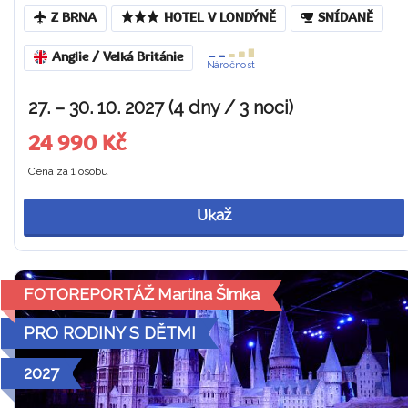
Z BRNA
HOTEL V LONDÝNĚ
SNÍDANĚ
Anglie / Velká Británie
Náročnost
27. – 30. 10. 2027 (4 dny / 3 noci)
24 990 Kč
Cena za 1 osobu
Ukaž
FOTOREPORTÁŽ Martina Šimka
PRO RODINY S DĚTMI
2027