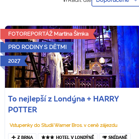
FOTOREPORTÁŽ Martina Šimka
PRO RODINY S DĚTMI
2027
To nejlepší z Londýna + HARRY
POTTER
Vstupenky do Studií Warner Bros. v ceně zájezdu
Z BRNA
HOTEL V LONDÝNĚ
SNÍDANĚ