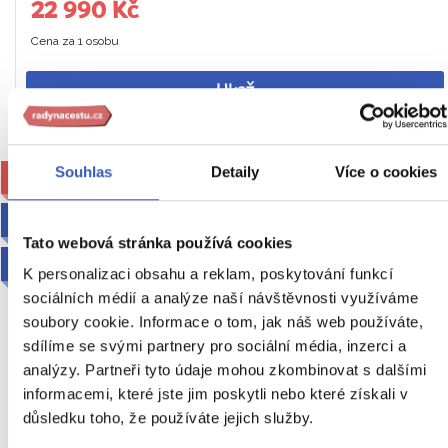
22 990 Kč
Cena za 1 osobu
Ukaž
Souhlas
Detaily
Více o cookies
FOTOREPORTÁŽ Martina Šimka
PRO RODINY S DĚTMI
Tato webová stránka používá cookies
2027
K personalizaci obsahu a reklam, poskytování funkcí
sociálních médií a analýze naší návštěvnosti využíváme
soubory cookie. Informace o tom, jak náš web používáte,
sdílíme se svými partnery pro sociální média, inzerci a
analýzy. Partneři tyto údaje mohou zkombinovat s dalšími
To nejlepší z Londýna + HARRY
informacemi, které jste jim poskytli nebo které získali v
důsledku toho, že používáte jejich služby.
POTTER