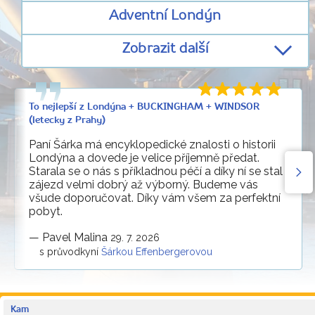
Adventní Londýn
Zobrazit další
To nejlepší z Londýna + BUCKINGHAM + WINDSOR
(letecky z Prahy)
Paní Šárka má encyklopedické znalosti o historii
Londýna a dovede je velice příjemně předat.
Starala se o nás s příkladnou péčí a díky ní se stal
zájezd velmi dobrý až výborný. Budeme vás
všude doporučovat. Díky vám všem za perfektní
pobyt.
—
Pavel Malina
29. 7. 2026
s průvodkyní
Šárkou Effenbergerovou
Kam