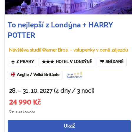
To nejlepší z Londýna + HARRY
POTTER
Návštěva studií Warner Bros. – vstupenky v ceně zájezdu
Z PRAHY
HOTEL V LONDÝNĚ
SNÍDANĚ
Anglie / Velká Británie
Náročnost
28. – 31. 10. 2027 (4 dny / 3 noci)
24 990 Kč
Cena za 1 osobu
Ukaž