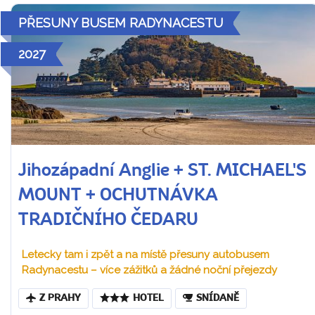
PŘESUNY BUSEM RADYNACESTU
2027
Jihozápadní Anglie + ST. MICHAEL'S
MOUNT + OCHUTNÁVKA
TRADIČNÍHO ČEDARU
Letecky tam i zpět a na místě přesuny autobusem
Radynacestu – více zážitků a žádné noční přejezdy
Z PRAHY
HOTEL
SNÍDANĚ