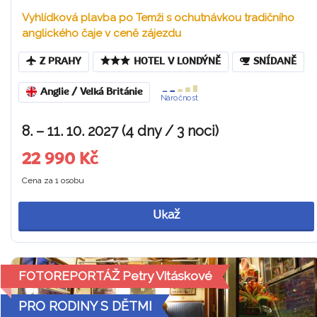
Vyhlídková plavba po Temži s ochutnávkou tradičního
anglického čaje v ceně zájezdu
Z PRAHY
HOTEL V LONDÝNĚ
SNÍDANĚ
Anglie / Velká Británie
Náročnost
8. – 11. 10. 2027 (4 dny / 3 noci)
22 990 Kč
Cena za 1 osobu
Ukaž
FOTOREPORTÁŽ Petry Vitáskové
PRO RODINY S DĚTMI