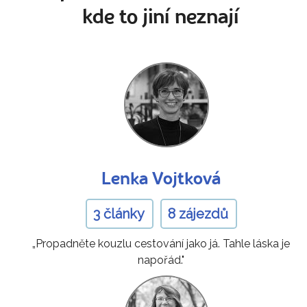
kde to jiní neznají
Lenka Vojtková
3 články
8 zájezdů
„Propadněte kouzlu cestování jako já. Tahle láska je
napořád."