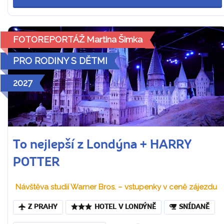
FOTOREPORTÁŽ Martina Šimka
PRO RODINY S DĚTMI
2027
To nejlepší z Londýna + HARRY
POTTER
Návštěva studií Warner Bros. – vstupenky v ceně zájezdu
Z PRAHY
HOTEL V LONDÝNĚ
SNÍDANĚ