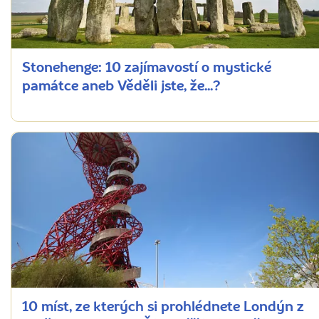
Stonehenge: 10 zajímavostí o mystické
památce aneb Věděli jste, že...?
10 míst, ze kterých si prohlédnete Londýn z