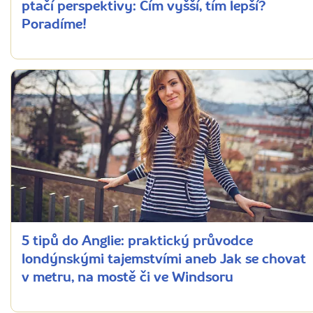
ptačí perspektivy: Čím vyšší, tím lepší?
Poradíme!
5 tipů do Anglie: praktický průvodce
londýnskými tajemstvími aneb Jak se chovat
v metru, na mostě či ve Windsoru