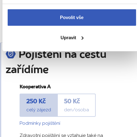
poblíž hotelu je možnost individuálního stravování v
místních restauracích
Povolit vše
Upravit
Pojištění na cestu
zařídíme
Kooperativa A
250 Kč
50 Kč
celý zájezd
den/osoba
Podmínky pojištění
Zdravotní pojištění se vztahuje také na