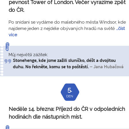
pevnost Tower of London. Večer vyrazíme zpět
do ČR.
Po snídani se vydáme do malebného města Windsor, kde
najdeme jeden z nejdéle obývaných hradů na světě
…číst
více
Můj největší zážitek:
Stonehenge, kde jsme zažili sluníčko, déšt a dvojitou
duhu. No řekněte, komu se to poštěstí.
– Jana Hubačová
5.
DEN
Neděle 14. března:
Příjezd do ČR v odpoledních
hodinách dle nástupních míst.