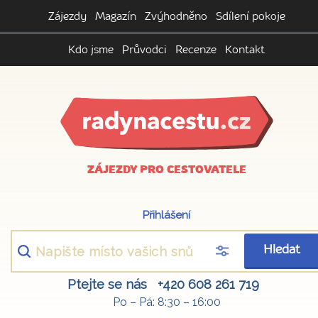
Zájezdy
Magazín
Zvýhodněno
Sdílení pokoje
Kdo jsme
Průvodci
Recenze
Kontakt
ZÁJEZDY PRO CESTOVATELE
Přihlášení
Hledat
Ptejte se nás
+420 608 261 719
Po – Pá: 8:30 – 16:00