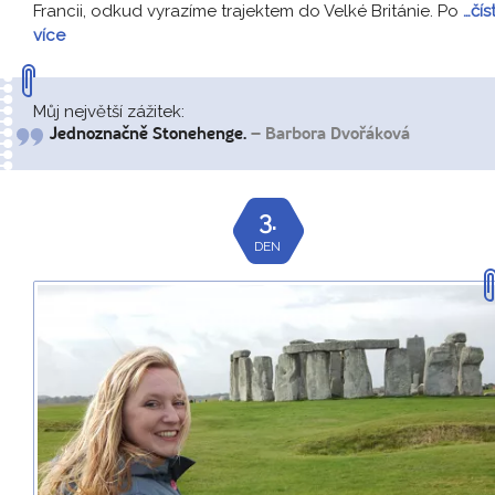
Francii, odkud vyrazíme trajektem do Velké Británie. Po
…čís
více
Můj největší zážitek:
Jednoznačně Stonehenge.
– Barbora Dvořáková
3.
DEN