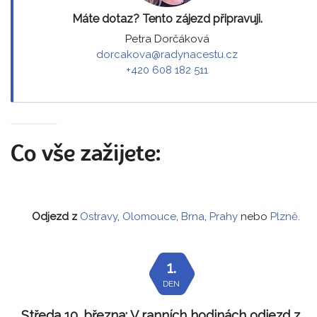
Máte dotaz? Tento zájezd připravuji.
Petra Dorčáková
dorcakova@radynacestu.cz
+420 608 182 511
Co vše zažijete:
Odjezd z
Ostravy
,
Olomouce
,
Brna
,
Prahy
nebo
Plzně
.
1.
DEN
Středa 10. března:
V ranních hodinách odjezd z