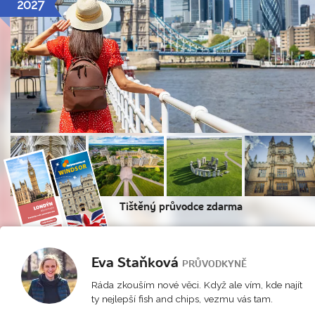
2027
Tištěný průvodce zdarma
Eva Staňková
PRŮVODKYNĚ
Ráda zkouším nové věci. Když ale vím, kde najít
ty nejlepší fish and chips, vezmu vás tam.