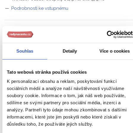
Podrobnosti ke vstupnému
Kde budete ubytováni?
Souhlas
Detaily
Více o cookies
ubytování v hotelích v jednolůžkových, dvoulůžkových a
dle dostupnosti i třílůžkových pokojích
Tato webová stránka používá cookies
ubytování je v menších pokojích s vlastním soc. zařízení
K personalizaci obsahu a reklam, poskytování funkcí
sociálních médií a analýze naší návštěvnosti využíváme
Jak je to s jídlem?
soubory cookie. Informace o tom, jak náš web používáte,
sdílíme se svými partnery pro sociální média, inzerci a
analýzy. Partneři tyto údaje mohou zkombinovat s dalšími
snídaně v hotelu jsou podávány formou bufetu
informacemi, které jste jim poskytli nebo které získali v
důsledku toho, že používáte jejich služby.
během dne bude možné zakoupit jídlo na místech s
možností občerstvení