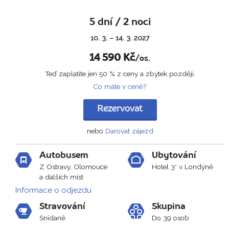
5 dní / 2 noci
10. 3. – 14. 3. 2027
14 590
Kč
/os.
Teď zaplatíte jen 50 % z ceny a zbytek později.
Co máte v ceně?
Rezervovat
nebo
Darovat zájezd
Autobusem
Ubytování
Z Ostravy, Olomouce
Hotel 3* v Londýně
a dalších míst
Informace o odjezdu
Stravování
Skupina
Snídaně
Do 39 osob