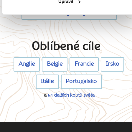
Upravit
Zobrazit všechny články o Dánsku
Oblíbené cíle
Anglie
Belgie
Francie
Irsko
Itálie
Portugalsko
a
54 dalších koutů světa