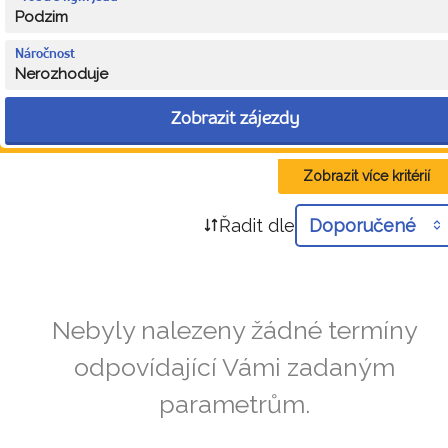
Podzim
Náročnost
Nerozhoduje
Zobrazit zájezdy
Zobrazit více kritérií
Řadit dle
Doporučené
Nebyly nalezeny žádné termíny
odpovídající Vámi zadaným
parametrům.