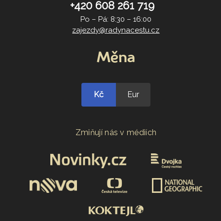
+420 608 261 719
Po – Pá: 8:30 – 16:00
zajezdy@radynacestu.cz
Měna
Kč
Eur
Zmiňují nás v médiích