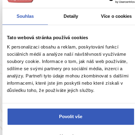
do (ne)všedního života severských válečníků
4414 přečtení
Souhlas
Detaily
Více o cookies
Tato webová stránka používá cookies
K personalizaci obsahu a reklam, poskytování funkcí
sociálních médií a analýze naší návštěvnosti využíváme
soubory cookie. Informace o tom, jak náš web používáte,
sdílíme se svými partnery pro sociální média, inzerci a
analýzy. Partneři tyto údaje mohou zkombinovat s dalšími
informacemi, které jste jim poskytli nebo které získali v
Oblíbená místa
důsledku toho, že používáte jejich služby.
Öresundský most: suchou nohou z Dánska
do Švédska
Povolit vše
66741 přečtení