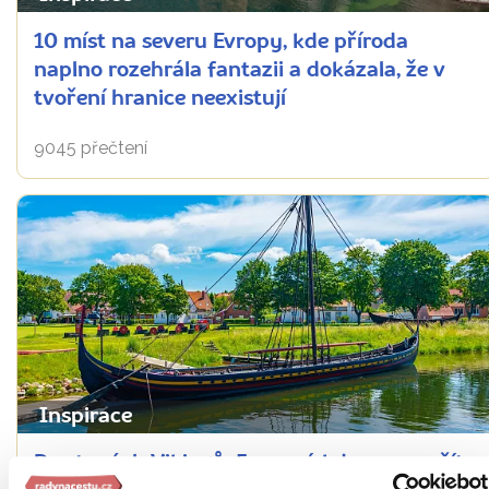
10 míst na severu Evropy, kde příroda
naplno rozehrála fantazii a dokázala, že v
tvoření hranice neexistují
9045 přečtení
Inspirace
Po stopách Vikingů: 5 muzeí, kde se ponoříte