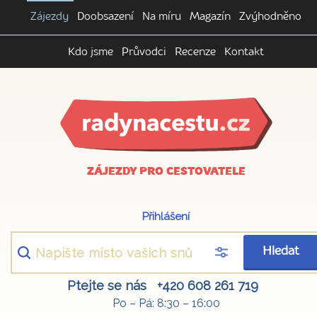
Zájezdy
Doobsazení
Na míru
Magazín
Zvýhodněno
Kdo jsme
Průvodci
Recenze
Kontakt
ZÁJEZDY PRO CESTOVATELE
Přihlášení
Hledat
Ptejte se nás
+420 608 261 719
Po – Pá: 8:30 – 16:00