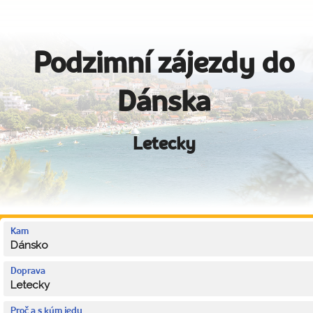
Podzimní zájezdy do
Dánska
Letecky
Kam
Dánsko
Doprava
Letecky
Proč a s kým jedu