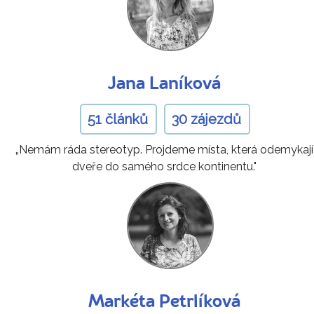
Jana Laníková
51 článků
30 zájezdů
„Nemám ráda stereotyp. Projdeme místa, která odemykají
dveře do samého srdce kontinentu."
Markéta Petrlíková