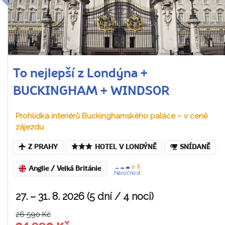
To nejlepší z Londýna +
BUCKINGHAM + WINDSOR
Prohlídka interiérů Buckinghamského paláce – v ceně
zájezdu
Z PRAHY
HOTEL V LONDÝNĚ
SNÍDANĚ
Anglie / Velká Británie
Náročnost
27. – 31. 8. 2026 (5 dní / 4 noci)
26 590 Kč