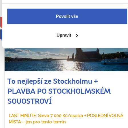
Povolit vše
SLEVA
2026
Upravit
To nejlepší ze Stockholmu +
PLAVBA PO STOCKHOLMSKÉM
SOUOSTROVÍ
LAST MINUTE: Sleva 7 000 Kč/osoba + POSLEDNÍ VOLNÁ
MÍSTA – jen pro tento termín