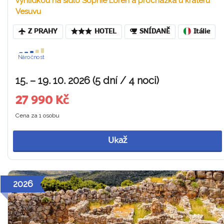
vyhlídkou na sídlo Sophie Loren a procházka u kráteru
Vesuvu
Z PRAHY
HOTEL
SNÍDANĚ
Itálie
Náročnost
15. – 19. 10. 2026 (5 dní / 4 noci)
27 990 Kč
Cena za 1 osobu
Ukaž
2026