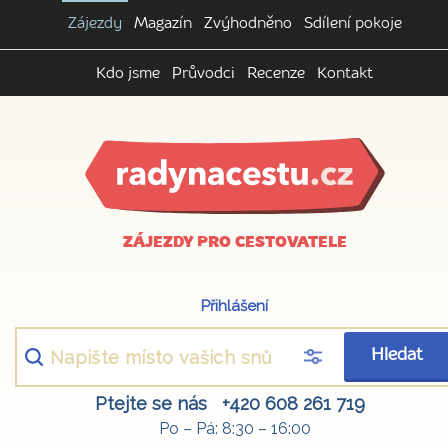
Zájezdy
Magazín
Zvýhodněno
Sdílení pokoje
Kdo jsme
Průvodci
Recenze
Kontakt
ZÁJEZDY PRO CESTOVATELE
Přihlášení
Hledat
Ptejte se nás
+420 608 261 719
Po – Pá: 8:30 – 16:00