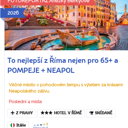
FOTOREPORTÁŽ Anežky Berkyové
2026
To nejlepší z Říma nejen pro 65+ a
POMPEJE + NEAPOL
Věčné město v pohodovém tempu s výletem za krásami
Neapolského zálivu
Poslední 4 místa
Z PRAHY
HOTEL V ŘÍMĚ
SNÍDANĚ
Itálie
Náročnost