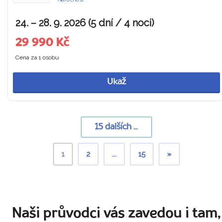
24. – 28. 9. 2026 (5 dní / 4 noci)
29 990 Kč
Cena za 1 osobu
Ukaž
15
dalších ...
1
2
...
15
»
Naši průvodci vás zavedou i tam,