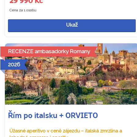
29 990 Kč
Cena za 1 osobu
Ukaž
RECENZE ambasadorky Romany
2026
Řím po italsku + ORVIETO
Úžasné aperitivo v ceně zájezdu – italská zmrzlina a