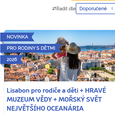
Řadit dle
Doporučené
NOVINKA
PRO RODINY S DĚTMI
2026
Lisabon pro rodiče a děti + HRAVÉ
MUZEUM VĚDY + MOŘSKÝ SVĚT
NEJVĚTŠÍHO OCEANÁRIA