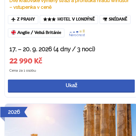
Dvě královské výměny stráží a prohlídka hradu Windsor
– vstupenka v ceně
Z PRAHY
HOTEL V LONDÝNĚ
SNÍDANĚ
Anglie / Velká Británie
Náročnost
17. – 20. 9. 2026 (4 dny / 3 noci)
22 990 Kč
Cena za 1 osobu
Ukaž
2026