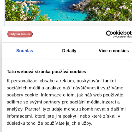
To nejkrásnější z Apulie + MATERA
Tipy na zážitky: Ochutnávka altamurského chleba a
Souhlas
Detaily
Více o cookies
procházka mezi domky trulli v Alberobellu (UNESCO)
Z PRAHY
HOTEL
SNÍDANĚ
Itálie
Tato webová stránka používá cookies
Náročnost
K personalizaci obsahu a reklam, poskytování funkcí
sociálních médií a analýze naší návštěvnosti využíváme
12. – 16. 11. 2026 (5 dní / 4 noci)
soubory cookie. Informace o tom, jak náš web používáte,
sdílíme se svými partnery pro sociální média, inzerci a
28 990 Kč
analýzy. Partneři tyto údaje mohou zkombinovat s dalšími
Cena za 1 osobu
informacemi, které jste jim poskytli nebo které získali v
důsledku toho, že používáte jejich služby.
Ukaž