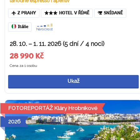
lahodné espresso i aperitiv
Z PRAHY
HOTEL V ŘÍMĚ
SNÍDANĚ
Itálie
Náročnost
28. 10. – 1. 11. 2026 (5 dní / 4 noci)
28 990 Kč
Cena za 1 osobu
Ukaž
FOTOREPORTÁŽ Kláry Hrobníkové
2026