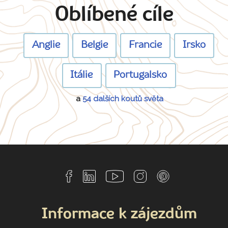
Oblíbené cíle
Anglie
Belgie
Francie
Irsko
Itálie
Portugalsko
a
54 dalších koutů světa
Informace k zájezdům