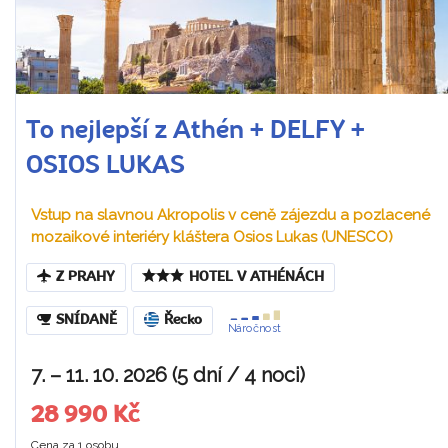
To nejlepší z Athén + DELFY +
OSIOS LUKAS
Vstup na slavnou Akropolis v ceně zájezdu a pozlacené
mozaikové interiéry kláštera Osios Lukas (UNESCO)
Z PRAHY
HOTEL V ATHÉNÁCH
SNÍDANĚ
Řecko
Náročnost
7. – 11. 10. 2026 (5 dní / 4 noci)
28 990 Kč
Cena za 1 osobu