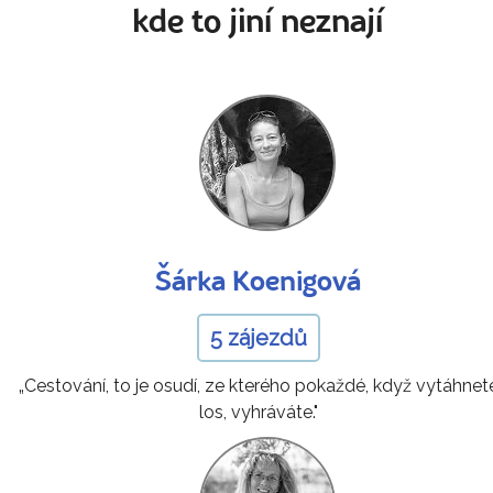
kde to jiní neznají
Šárka Koenigová
5 zájezdů
„Cestování, to je osudí, ze kterého pokaždé, když vytáhnet
los, vyhráváte."