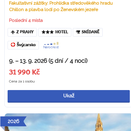
Fakultativní zážitky: Prohlídka středověkého hradu
Chillon a plavba lodí po Ženevském jezeře
Poslední 4 místa
Z PRAHY
HOTEL
SNÍDANĚ
Švýcarsko
Náročnost
9. – 13. 9. 2026 (5 dní / 4 noci)
31 990 Kč
Cena za 1 osobu
Ukaž
2026