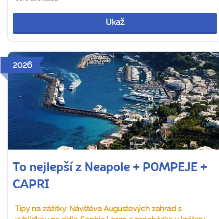
Ukaž
2026
To nejlepší z Neapole + POMPEJE +
CAPRI
Tipy na zážitky: Návštěva Augustových zahrad s