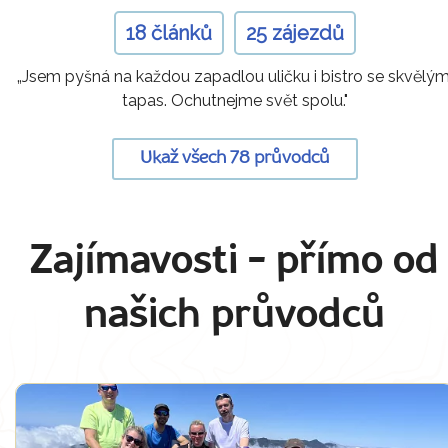
18 článků
25 zájezdů
„Jsem pyšná na každou zapadlou uličku i bistro se skvělým
tapas. Ochutnejme svět spolu."
Ukaž všech 78 průvodců
Zajímavosti
- přímo od
našich průvodců