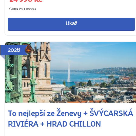
Cena za 1 osobu
Ukaž
2026
To nejlepší ze Ženevy + ŠVÝCARSKÁ
RIVIÉRA + HRAD CHILLON