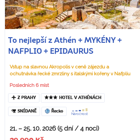
To nejlepší z Athén + MYKÉNY +
NAFPLIO + EPIDAURUS
Vstup na slavnou Akropolis v ceně zájezdu a
ochutnávka řecké zmrzliny s italskými kořeny v Nafpliu
Posledních 6 míst
Z PRAHY
HOTEL V ATHÉNÁCH
SNÍDANĚ
Řecko
Náročnost
21. – 25. 10. 2026 (5 dní / 4 noci)