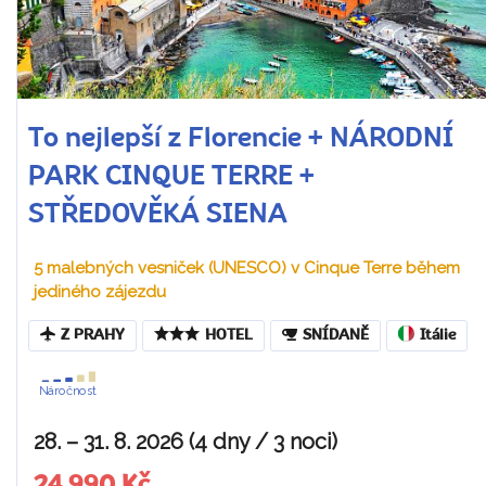
To nejlepší z Florencie + NÁRODNÍ
PARK CINQUE TERRE +
STŘEDOVĚKÁ SIENA
5 malebných vesniček (UNESCO) v Cinque Terre během
jediného zájezdu
Z PRAHY
HOTEL
SNÍDANĚ
Itálie
Náročnost
28. – 31. 8. 2026 (4 dny / 3 noci)
24 990 Kč