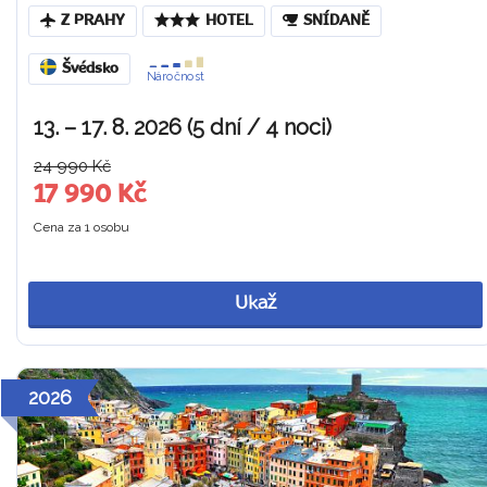
Z PRAHY
HOTEL
SNÍDANĚ
Švédsko
Náročnost
13. – 17. 8. 2026 (5 dní / 4 noci)
24 990 Kč
17 990 Kč
Cena za 1 osobu
Ukaž
2026