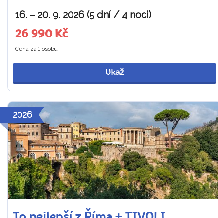
16. – 20. 9. 2026 (5 dní / 4 noci)
26 990 Kč
Cena za 1 osobu
Ukaž
2026
To nejlepší z Říma + TIVOLI