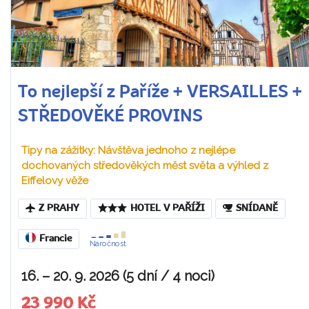
To nejlepší z Paříže + VERSAILLES +
STŘEDOVĚKÉ PROVINS
Tipy na zážitky: Návštěva jednoho z nejlépe
dochovaných středověkých měst světa a výhled z
Eiffelovy věže
Z PRAHY
HOTEL V PAŘÍŽI
SNÍDANĚ
Francie
Náročnost
16. – 20. 9. 2026 (5 dní / 4 noci)
23 990 Kč