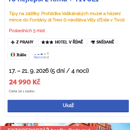
Tipy na zážitky: Prohlídka Vatikánských muzeí a házení
mince do Fontány di Trevi či návštěva Villy d'Este v Tivoli
Posledních 5 míst
Z PRAHY
HOTEL V ŘÍMĚ
SNÍDANĚ
Itálie
Náročnost
17. – 21. 9. 2026 (5 dní / 4 noci)
24 990 Kč
Cena za 1 osobu
Ukaž