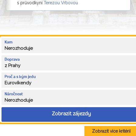
s průvodkyní
Terezou Vrbovou
Kam
Nerozhoduje
Doprava
z Prahy
Proč a s kým jedu
Eurovíkendy
Náročnost
Nerozhoduje
Zobrazit zájezdy
Zobrazit více kritérií