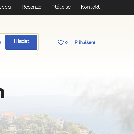
vodci
Recenze
Ptáte se
Kontakt
ě
Hledat
0
Přihlášení
n