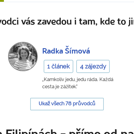
odci vás zavedou i tam, kde to ji
Radka Šímová
1 článek
4 zájezdy
„Kamkoliv jedu, jedu ráda. Každá
cesta je zážitek."
Ukaž všech 78 průvodců