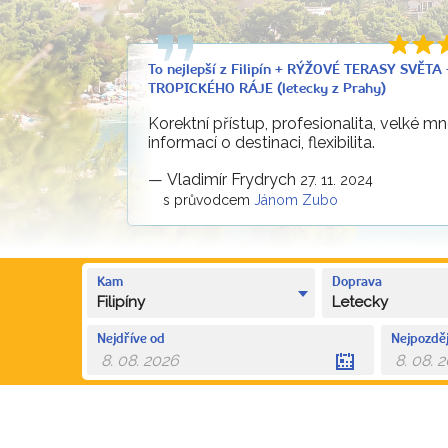
To nejlepší z Filipín + RÝŽOVÉ TERASY SVĚTA
TROPICKÉHO RÁJE (letecky z Prahy)
Korektní přístup, profesionalita, velké m
informací o destinaci, flexibilita.
—
Vladimír Frydrych
27. 11. 2024
s průvodcem
Jánom Zubo
Kam
Doprava
Filipíny
Letecky
Nejdříve od
Nejpozděj