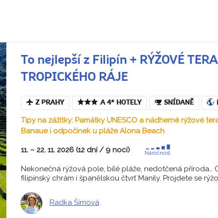
To nejlepší z Filipín + RÝŽOVÉ TE
TROPICKÉHO RÁJE
Z PRAHY
A 4* HOTELY
SNÍDANĚ
Tipy na zážitky: Památky UNESCO a nádherné rýžové te
Banaue i odpočinek u pláže Alona Beach
11. – 22. 11. 2026 (12 dní / 9 nocí)
Náročnost
Nekonečná rýžová pole, bílé pláže, nedotčená příroda… Ob
filipínský chrám i španělskou čtvrť Manily. Projdete se rýžo
Radka Šímová