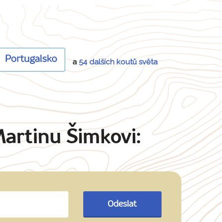
Portugalsko
a
54 dalších koutů světa
Martinu Šimkovi:
Odeslat