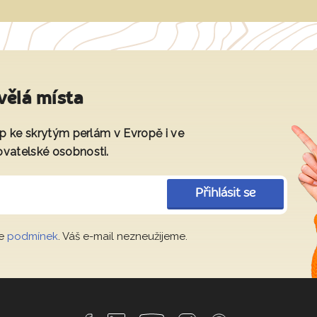
vělá místa
tup ke skrytým perlám v Evropě i ve
ovatelské osobnosti.
Přihlásit se
le
podmínek
. Váš e-mail nezneužijeme.