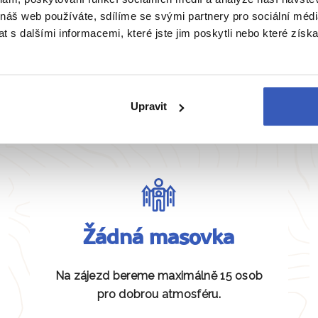
 náš web používáte, sdílíme se svými partnery pro sociální média
 s dalšími informacemi, které jste jim poskytli nebo které získa
Zobrazit všechny články o Filipínám
Upravit
Naše péče nezná hranice
Žádná masovka
Na zájezd bereme maximálně 15 osob
pro dobrou atmosféru.