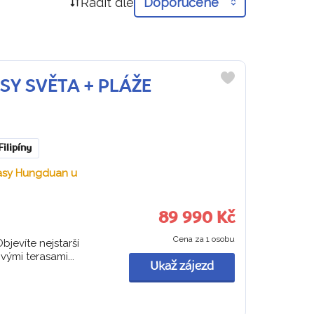
Řadit dle
Doporučené
RASY SVĚTA + PLÁŽE
Do
oblíbených
Filipíny
rasy Hungduan u
89 990 Kč
Cena za 1 osobu
jevíte nejstarší
vými terasami...
Ukaž zájezd