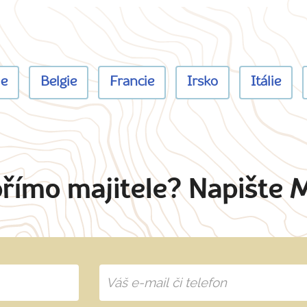
ie
Belgie
Francie
Irsko
Itálie
přímo majitele? Napište 