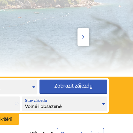
Zobrazit zájezdy
e
Stav zájezdu
Kč
Volné i obsazené
ritérií