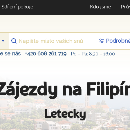
Sdílení pokoje
Kdo jsme
Prů
Podrobn
te se nás
+420 608 261 719
Po – Pá: 8:30 – 16:00
Zájezdy na Filipí
Letecky