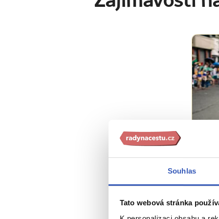
Zajímavosti na
Ins
Souhlas
10 d
plán
Tato webová stránka použív
9044
K personalizaci obsahu a re