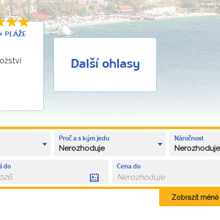
 + PLÁŽE
nožství
Další ohlasy
Proč a s kým jedu
Náročnost
Nerozhoduje
Nerozhoduj
i do
Cena do
Zobrazit méně k