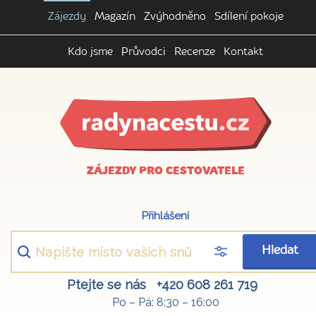
Zájezdy
Magazín
Zvýhodněno
Sdílení pokoje
Kdo jsme
Průvodci
Recenze
Kontakt
ZÁJEZDY PRO CESTOVATELE
Přihlášení
Hledat
Ptejte se nás
+420 608 261 719
Po – Pá: 8:30 – 16:00