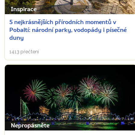
Inspirace
5 nejkrásnějších přírodních momentů v
Pobaltí: národní parky, vodopády i písečné
duny
1413 přečtení
Nepropásněte