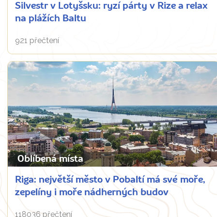
Silvestr v Lotyšsku: ryzí párty v Rize a relax
na plážích Baltu
921 přečtení
Oblíbená místa
Riga: největší město v Pobaltí má své moře,
zepelíny i moře nádherných budov
118036 přečtení