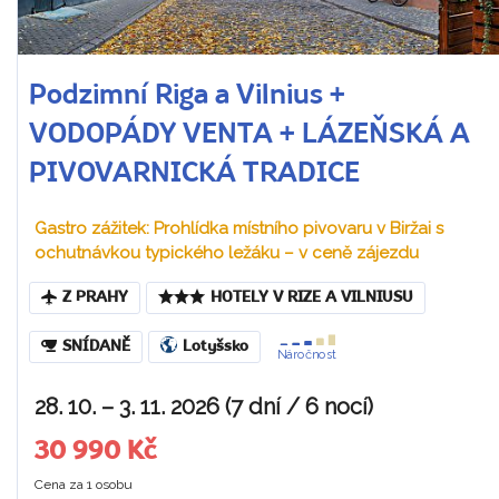
Podzimní Riga a Vilnius +
VODOPÁDY VENTA + LÁZEŇSKÁ A
PIVOVARNICKÁ TRADICE
Gastro zážitek: Prohlídka místního pivovaru v Biržai s
ochutnávkou typického ležáku – v ceně zájezdu
Z PRAHY
HOTELY V RIZE A VILNIUSU
SNÍDANĚ
Lotyšsko
Náročnost
28. 10. – 3. 11. 2026 (7 dní / 6 nocí)
30 990 Kč
Cena za 1 osobu