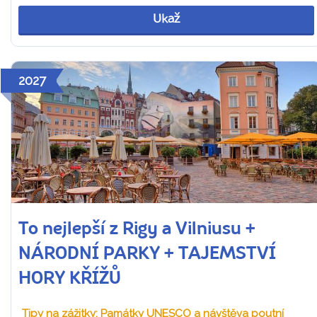
Ukaž
2027
To nejlepší z Rigy a Vilniusu +
NÁRODNÍ PARKY + TAJEMSTVÍ
HORY KŘÍŽŮ
Tipy na zážitky: Památky UNESCO a návštěva poutní