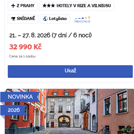
Z PRAHY
HOTELY V RIZE A VILNIUSU
SNÍDANĚ
Lotyšsko
Náročnost
21. – 27. 8. 2026 (7 dní / 6 nocí)
32 990 Kč
Cena za 1 osobu
Ukaž
NOVINKA
2026