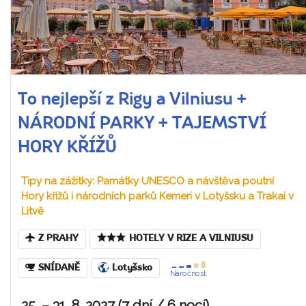
To nejlepší z Rigy a Vilniusu +
NÁRODNÍ PARKY + TAJEMSTVÍ
HORY KŘÍŽŮ
Tipy na zážitky: Památky UNESCO a návštěva poutní
Hory křížů i národních parků Kemeri v Lotyšsku a Trakai v
Litvě
Z PRAHY
HOTELY V RIZE A VILNIUSU
SNÍDANĚ
Lotyšsko
Náročnost
25. – 31. 8. 2027 (7 dní / 6 nocí)