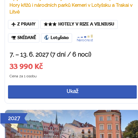
Hory křížů i národních parků Kemeri v Lotyšsku a Trakai v
Litvě
Z PRAHY
HOTELY V RIZE A VILNIUSU
SNÍDANĚ
Lotyšsko
Náročnost
7. – 13. 6. 2027 (7 dní / 6 nocí)
33 990 Kč
Cena za 1 osobu
Ukaž
2027