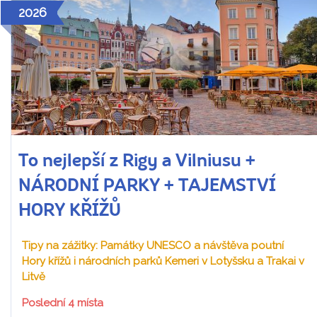
2026
To nejlepší z Rigy a Vilniusu +
NÁRODNÍ PARKY + TAJEMSTVÍ
HORY KŘÍŽŮ
Tipy na zážitky: Památky UNESCO a návštěva poutní
Hory křížů i národních parků Kemeri v Lotyšsku a Trakai v
Litvě
Poslední 4 místa