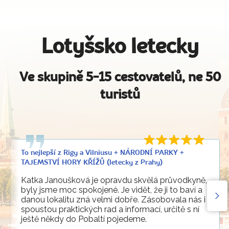
Lotyšsko letecky
Ve skupině 5-15 cestovatelů, ne 50
turistů
To nejlepší z Rigy a Vilniusu + NÁRODNÍ PARKY +
TAJEMSTVÍ HORY KŘÍŽŮ (letecky z Prahy)
Katka Janoušková je opravdu skvělá průvodkyně,
byly jsme moc spokojené. Je vidět, že ji to baví a
danou lokalitu zná velmi dobře. Zásobovala nás i
spoustou praktických rad a informací, určitě s ní
ještě někdy do Pobaltí pojedeme.