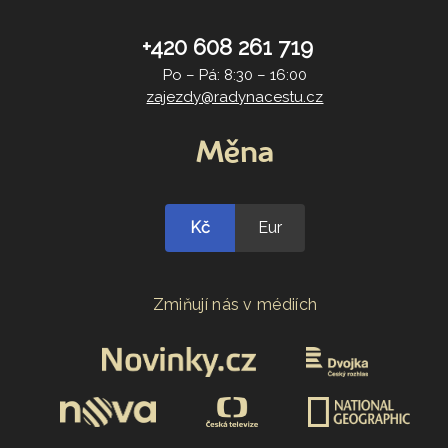
+420 608 261 719
Po – Pá: 8:30 – 16:00
zajezdy@radynacestu.cz
Měna
Kč
Eur
Zmiňují nás v médiích