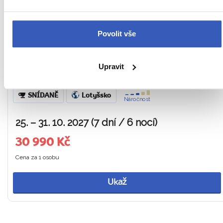
VODOPÁDY VENTA + LÁZEŇSKÁ A
PIVOVARNICKÁ TRADICE
Povolit vše
Gastro zážitek: Prohlídka místního pivovaru v Biržai s
ochutnávkou typického ležáku – v ceně zájezdu
Upravit
Z PRAHY
HOTELY V RIZE A VILNIUSU
SNÍDANĚ
Lotyšsko
Náročnost
25. – 31. 10. 2027 (7 dní / 6 nocí)
30 990 Kč
Cena za 1 osobu
Ukaž