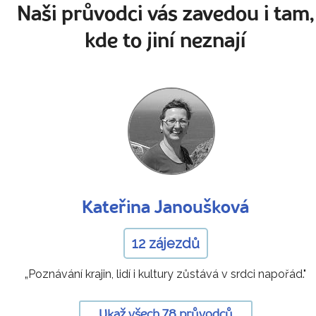
Naši průvodci vás zavedou i tam,
kde to jiní neznají
Kateřina Janoušková
12 zájezdů
„Poznávání krajin, lidí i kultury zůstává v srdci napořád."
Ukaž všech 78 průvodců