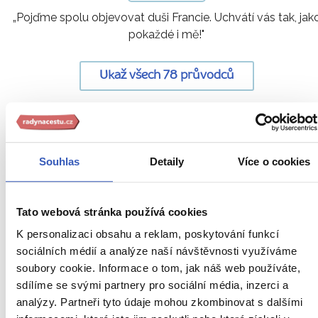
„Pojďme spolu objevovat duši Francie. Uchvátí vás tak, jak
pokaždé i mě!"
Ukaž všech 78 průvodců
Zajímavosti ve Francie
Souhlas
Detaily
Více o cookies
přímo od našich
Tato webová stránka používá cookies
průvodců
K personalizaci obsahu a reklam, poskytování funkcí
sociálních médií a analýze naší návštěvnosti využíváme
soubory cookie. Informace o tom, jak náš web používáte,
sdílíme se svými partnery pro sociální média, inzerci a
analýzy. Partneři tyto údaje mohou zkombinovat s dalšími