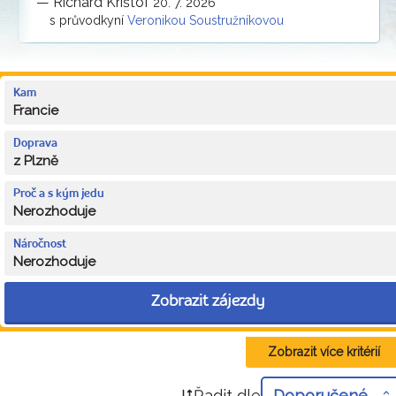
—
Richard Krištof
20. 7. 2026
s průvodkyní
Veronikou Soustružníkovou
Kam
Francie
Doprava
z Plzně
Proč a s kým jedu
Nerozhoduje
Náročnost
Nerozhoduje
Zobrazit zájezdy
Zobrazit více kritérií
Řadit dle
Doporučené