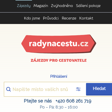
Zájezdy
Magazín
Zvýhodněno
Sdílení pokoje
Kdo jsme
Průvodci
Recenze
Kontakt
ZÁJEZDY PRO CESTOVATELE
Přihlášení
Hledat
Ptejte se nás
+420 608 261 719
Po – Pá: 8:30 – 16:00