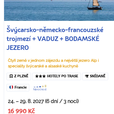
Švýcarsko-německo-francouzské
trojmezí + VADUZ + BODAMSKÉ
JEZERO
Čtyři země v jednom zájezdu a největší jezero Alp i
speciality švýcarské a alsaské kuchyně
Z PLZNĚ
HOTELY PO TRASE
SNÍDANĚ
Francie
Náročnost
24. – 29. 8. 2027 (6 dní / 3 noci)
16 990 Kč