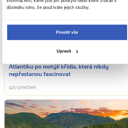
informacemi, které jste jim poskytli nebo které získali v
důsledku toho, že používáte jejich služby.
Povolit vše
Inspirace
Upravit
10 způsobů, jak se nechat unášet kouzlem
Guadeloupe: od šumícího tyrkysového
Atlantiku po motýlí křídla, která nikdy
nepřestanou fascinovat
920 přečtení