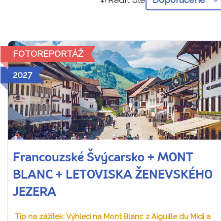
FOTOREPORTÁŽ
2027
Francouzské Švýcarsko + MONT
BLANC + LETOVISKA ŽENEVSKÉHO
JEZERA
Tip na zážitek: Výhled na Mont Blanc z Aiguille du Midi a