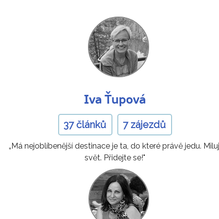
Iva Ťupová
37 článků
7 zájezdů
„Má nejoblíbenější destinace je ta, do které právě jedu. Miluj
svět. Přidejte se!"