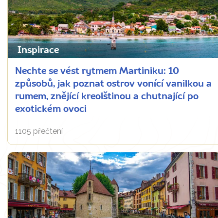
Inspirace
Nechte se vést rytmem Martiniku: 10
způsobů, jak poznat ostrov vonící vanilkou a
rumem, znějící kreolštinou a chutnající po
exotickém ovoci
1105 přečtení