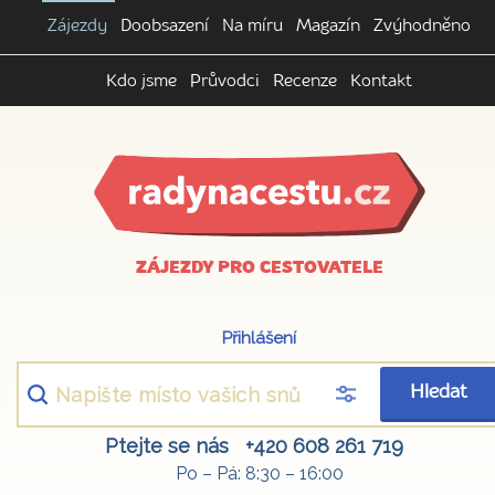
Zájezdy
Doobsazení
Na míru
Magazín
Zvýhodněno
Kdo jsme
Průvodci
Recenze
Kontakt
ZÁJEZDY PRO CESTOVATELE
Přihlášení
Hledat
Ptejte se nás
+420 608 261 719
Po – Pá: 8:30 – 16:00