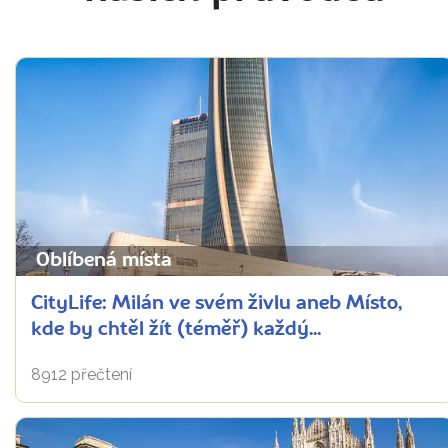
Oblíbená místa
CityLife: Milán ve svém živlu aneb Místo,
kde by chtěl žít (téměř) každý...
8912 přečtení