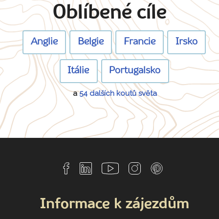
Oblíbené cíle
Anglie
Belgie
Francie
Irsko
Itálie
Portugalsko
a
54 dalších koutů světa
Informace k zájezdům