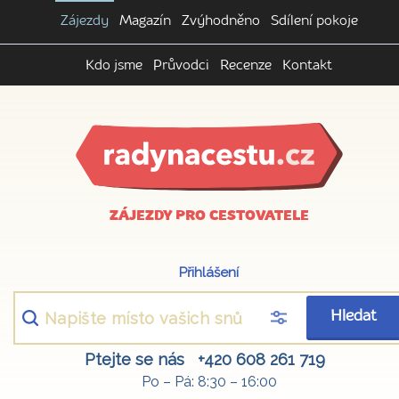
Zájezdy
Magazín
Zvýhodněno
Sdílení pokoje
Kdo jsme
Průvodci
Recenze
Kontakt
ZÁJEZDY PRO CESTOVATELE
Přihlášení
Hledat
Ptejte se nás
+420 608 261 719
Po – Pá: 8:30 – 16:00