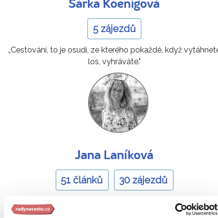
Šárka Koenigová
5 zájezdů
„Cestování, to je osudí, ze kterého pokaždé, když vytáhnet
los, vyhráváte."
Jana Laníková
51 článků
30 zájezdů
„Nemám ráda stereotyp. Projdeme místa, která odemykají
dveře do samého srdce kontinentu."