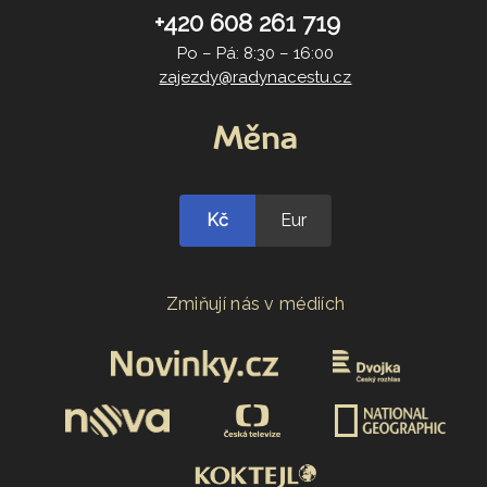
+420 608 261 719
Po – Pá: 8:30 – 16:00
zajezdy@radynacestu.cz
Měna
Kč
Eur
Zmiňují nás v médiích