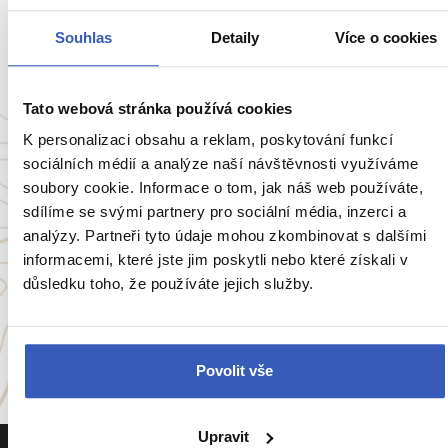
Souhlas
Detaily
Více o cookies
Ukaž všech 78 průvodců
Tato webová stránka používá cookies
K personalizaci obsahu a reklam, poskytování funkcí
Oblíbené cíle
sociálních médií a analýze naší návštěvnosti využíváme
soubory cookie. Informace o tom, jak náš web používáte,
sdílíme se svými partnery pro sociální média, inzerci a
Anglie
Belgie
Francie
Irsko
analýzy. Partneři tyto údaje mohou zkombinovat s dalšími
informacemi, které jste jim poskytli nebo které získali v
důsledku toho, že používáte jejich služby.
Itálie
Portugalsko
a
54 dalších koutů světa
Povolit vše
Upravit