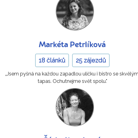
Markéta Petrlíková
18 článků
25 zájezdů
„Jsem pyšná na každou zapadlou uličku i bistro se skvělým
tapas. Ochutnejme svět spolu."