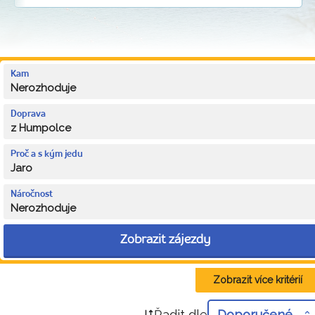
Kam
Nerozhoduje
Doprava
z Humpolce
Proč a s kým jedu
Jaro
Náročnost
Nerozhoduje
Zobrazit zájezdy
Zobrazit více kritérií
Řadit dle
Doporučené