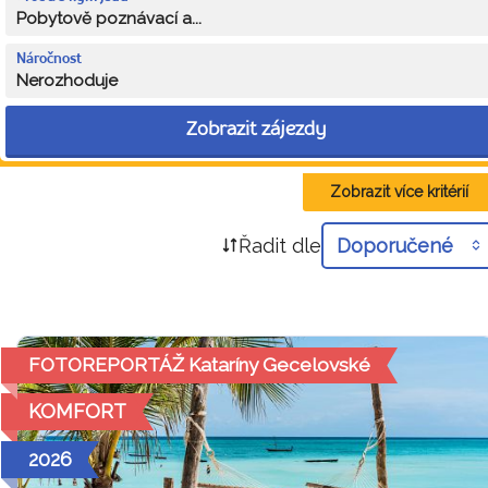
Pobytově poznávací a...
Náročnost
Nerozhoduje
Zobrazit zájezdy
Zobrazit více kritérií
Řadit dle
Doporučené
FOTOREPORTÁŽ Kataríny Gecelovské
KOMFORT
2026