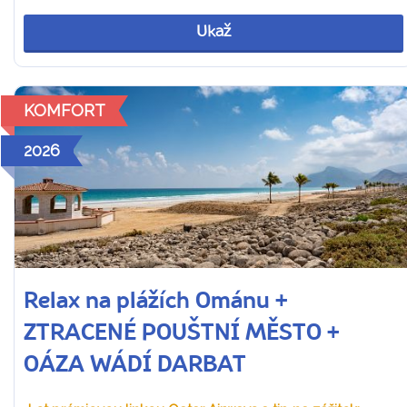
Ukaž
KOMFORT
2026
Relax na plážích Ománu +
ZTRACENÉ POUŠTNÍ MĚSTO +
OÁZA WÁDÍ DARBAT