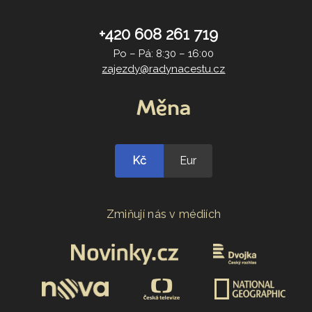
+420 608 261 719
Po – Pá: 8:30 – 16:00
zajezdy@radynacestu.cz
Měna
Kč
Eur
Zmiňují nás v médiích