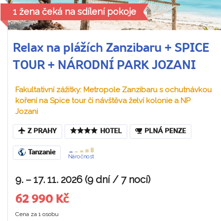
1 žena čeká na sdílení pokoje
Relax na plážích Zanzibaru + SPICE
TOUR + NÁRODNÍ PARK JOZANI
Fakultativní zážitky: Metropole Zanzibaru s ochutnávkou
koření na Spice tour či návštěva želví kolonie a NP
Jozani
Z PRAHY
HOTEL
PLNÁ PENZE
Tanzanie
Náročnost
9. – 17. 11. 2026 (9 dní / 7 nocí)
62 990 Kč
Cena za 1 osobu