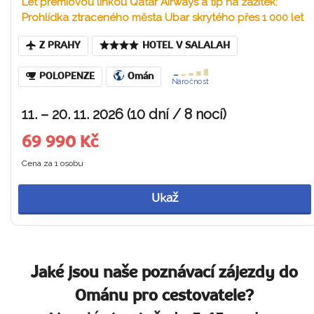
Let prémiovou linkou Qatar Airways a tip na zážitek:
Prohlídka ztraceného města Ubar skrytého přes 1 000 let
Z PRAHY
HOTEL V SALALAH
POLOPENZE
Omán
Náročnost
11. – 20. 11. 2026 (10 dní / 8 nocí)
69 990 Kč
Cena za 1 osobu
Ukaž
Jaké jsou naše poznávací zájezdy do
Ománu pro cestovatele?