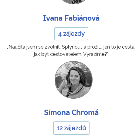
Ivana Fabiánová
4 zájezdy
„Naučila jsem se zvolnit. Splynout a prožít… jen to je cesta,
jak být cestovatelem. Vyrazíme?"
Simona Chromá
12 zájezdů