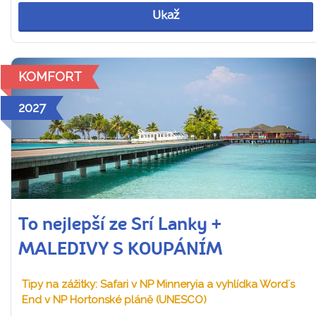
Ukaž
KOMFORT
2027
To nejlepší ze Srí Lanky +
MALEDIVY S KOUPÁNÍM
Tipy na zážitky: Safari v NP Minneryia a vyhlídka Word´s
End v NP Hortonské pláně (UNESCO)