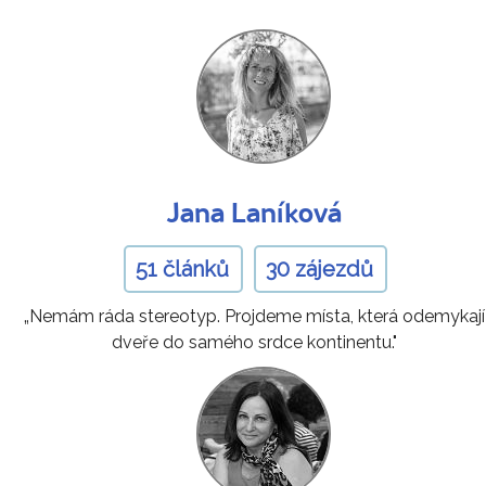
Jana Laníková
51 článků
30 zájezdů
„Nemám ráda stereotyp. Projdeme místa, která odemykají
dveře do samého srdce kontinentu."