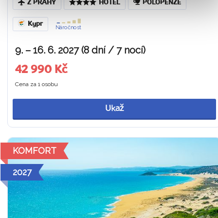
Z PRAHY
HOTEL
POLOPENZE
Kypr
Náročnost
9. – 16. 6. 2027 (8 dní / 7 nocí)
42 990 Kč
Cena za 1 osobu
Ukaž
KOMFORT
2027