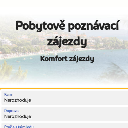
Pobytově poznávací
zájezdy
Komfort zájezdy
Kam
Nerozhoduje
Doprava
Nerozhoduje
Proč a s kým jedu