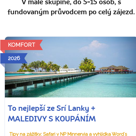
V malé skupině, do 5-15 osob, s
fundovaným průvodcem po celý zájezd.
KOMFORT
2026
To nejlepší ze Srí Lanky +
MALEDIVY S KOUPÁNÍM
Tipy na zážitky: Safari v NP Minneryia a vyhlídka Word´s