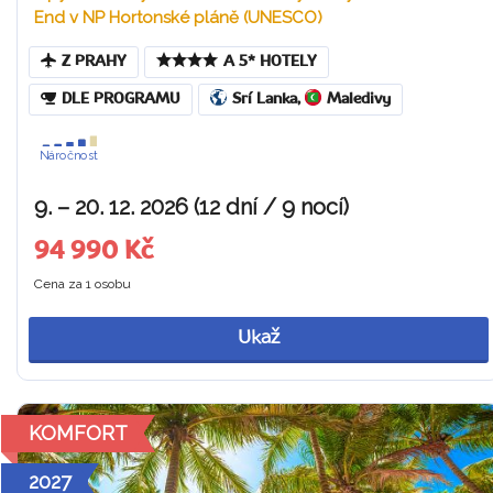
End v NP Hortonské pláně (UNESCO)
Z PRAHY
A 5* HOTELY
DLE PROGRAMU
Srí Lanka
,
Maledivy
Náročnost
9. – 20. 12. 2026 (12 dní / 9 nocí)
94 990 Kč
Cena za 1 osobu
Ukaž
KOMFORT
2027