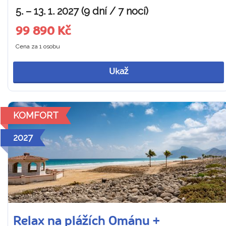
5. – 13. 1. 2027 (9 dní / 7 nocí)
99 890 Kč
Cena za 1 osobu
Ukaž
KOMFORT
2027
Relax na plážích Ománu +