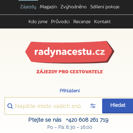
Zájezdy
Magazín
Zvýhodněno
Sdílení pokoje
Kdo jsme
Průvodci
Recenze
Kontakt
ZÁJEZDY PRO CESTOVATELE
Přihlášení
Hledat
Ptejte se nás
+420 608 261 719
Po – Pá: 8:30 – 16:00