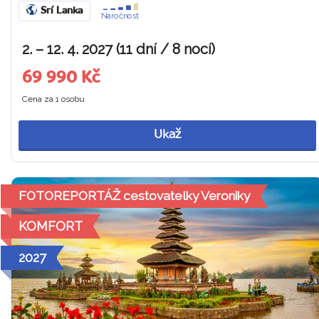
Srí Lanka
Náročnost
2. – 12. 4. 2027 (11 dní / 8 nocí)
69 990 Kč
Cena za 1 osobu
Ukaž
FOTOREPORTÁŽ cestovatelky Veroniky
KOMFORT
2027