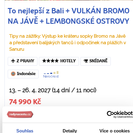
To nejlepší z Bali + VULKÁN BROMO
NA JÁVĚ + LEMBONGSKÉ OSTROVY
Tipy na zážitky: Výstup ke kráteru sopky Bromo na Jávě
a představení balijských tanců i odpočinek na plážích v
Sanuru
Z PRAHY
HOTELY
SNÍDANĚ
Indonésie
Náročnost
13. – 26. 4. 2027 (14 dní / 11 nocí)
74 990 Kč
Cena za 1 osobu
Ukaž
Souhlas
Detaily
Více o cookies