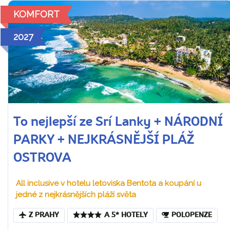
KOMFORT
2027
To nejlepší ze Srí Lanky + NÁRODNÍ
PARKY + NEJKRÁSNĚJŠÍ PLÁŽ
OSTROVA
All inclusive v hotelu letoviska Bentota a koupání u
jedné z nejkrásnějších pláží světa
Z PRAHY
A 5* HOTELY
POLOPENZE