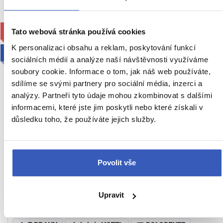
KOMFORT
Tato webová stránka používá cookies
K personalizaci obsahu a reklam, poskytování funkcí
2027
sociálních médií a analýze naší návštěvnosti využíváme
soubory cookie. Informace o tom, jak náš web používáte,
sdílíme se svými partnery pro sociální média, inzerci a
analýzy. Partneři tyto údaje mohou zkombinovat s dalšími
informacemi, které jste jim poskytli nebo které získali v
důsledku toho, že používáte jejich služby.
Relax na plážích Severního Kypru +
ANTICKÝ SALAMIS + DIVOKÁ
Povolit vše
PŘÍRODA KARPASU
Tipy na zážitky: Prohlídka antických památek v Salamisu
Upravit
a návštěva rezervace Karpas i severokyperské speciality