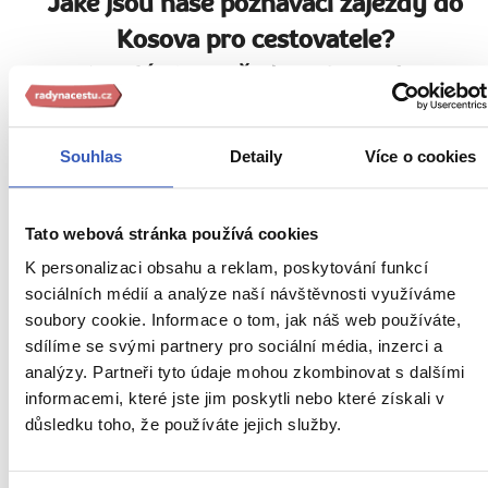
Jaké jsou naše poznávací zájezdy do
Kosova pro cestovatele?
V malé skupině, do 5-15 osob, s
fundovaným průvodcem po celý zájezd.
Souhlas
Detaily
Více o cookies
Naši průvodci vás zavedou i tam,
Tato webová stránka používá cookies
kde to jiní neznají
K personalizaci obsahu a reklam, poskytování funkcí
sociálních médií a analýze naší návštěvnosti využíváme
soubory cookie. Informace o tom, jak náš web používáte,
sdílíme se svými partnery pro sociální média, inzerci a
analýzy. Partneři tyto údaje mohou zkombinovat s dalšími
informacemi, které jste jim poskytli nebo které získali v
důsledku toho, že používáte jejich služby.