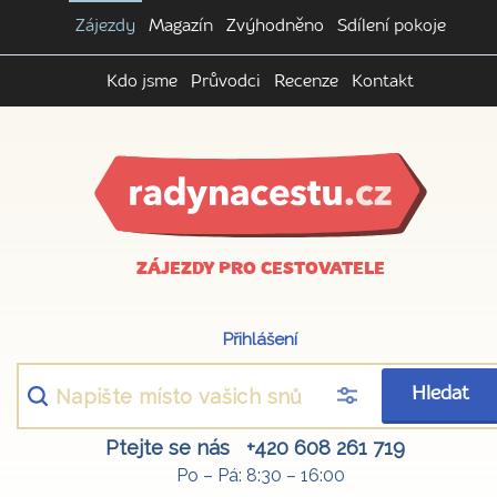
Zájezdy
Magazín
Zvýhodněno
Sdílení pokoje
Kdo jsme
Průvodci
Recenze
Kontakt
ZÁJEZDY PRO CESTOVATELE
Přihlášení
Hledat
Ptejte se nás
+420 608 261 719
Po – Pá: 8:30 – 16:00