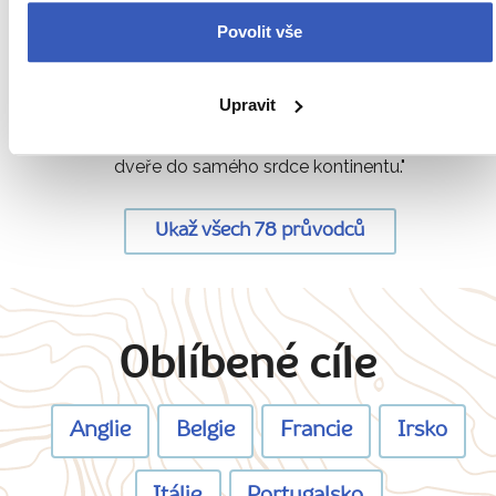
Povolit vše
Jana Laníková
51 článků
30 zájezdů
Upravit
„Nemám ráda stereotyp. Projdeme místa, která odemykají
dveře do samého srdce kontinentu."
Ukaž všech 78 průvodců
Oblíbené cíle
Anglie
Belgie
Francie
Irsko