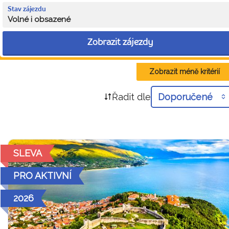
Stav zájezdu
Volné i obsazené
Zobrazit zájezdy
Zobrazit méně kritérií
Řadit dle
Doporučené
SLEVA
PRO AKTIVNÍ
2026