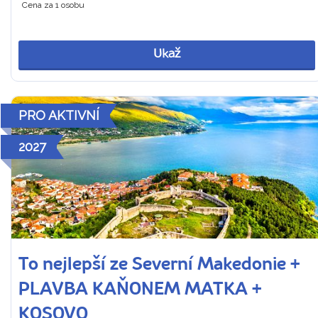
Cena za 1 osobu
Ukaž
PRO AKTIVNÍ
2027
To nejlepší ze Severní Makedonie +
PLAVBA KAŇONEM MATKA +
KOSOVO