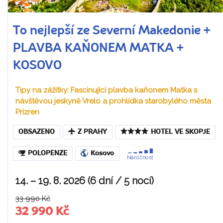
To nejlepší ze Severní Makedonie +
PLAVBA KAŇONEM MATKA +
KOSOVO
Tipy na zážitky: Fascinující plavba kaňonem Matka s
návštěvou jeskyně Vrelo a prohlídka starobylého města
Prizren
OBSAZENO
Z PRAHY
HOTEL VE SKOPJE
POLOPENZE
Kosovo
Náročnost
14. – 19. 8. 2026 (6 dní / 5 nocí)
33 990 Kč
32 990 Kč