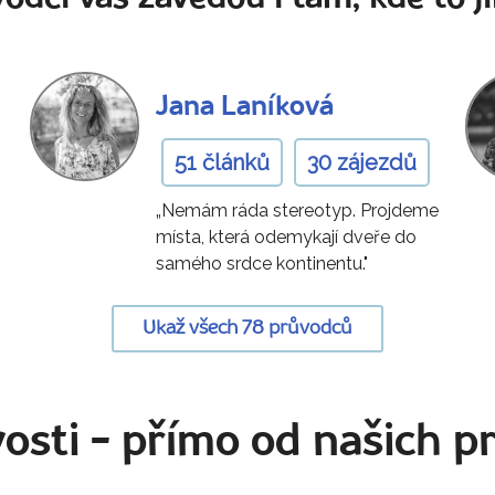
Jana Laníková
51 článků
30 zájezdů
„Nemám ráda stereotyp. Projdeme
místa, která odemykají dveře do
samého srdce kontinentu."
Ukaž všech 78 průvodců
osti
- přímo od našich p