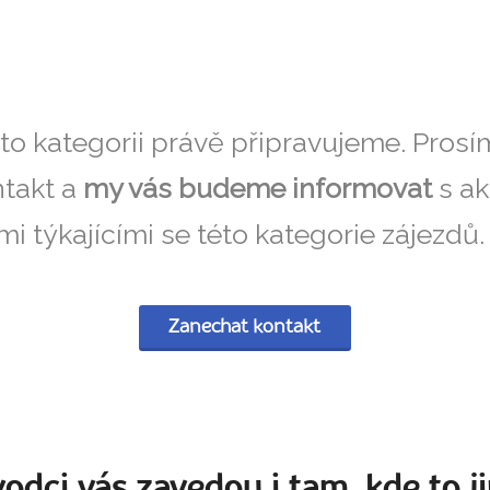
éto kategorii právě připravujeme. Pros
takt a
my vás budeme informovat
s ak
i týkajícími se této kategorie zájezdů
Zanechat kontakt
odci vás zavedou i tam, kde to ji