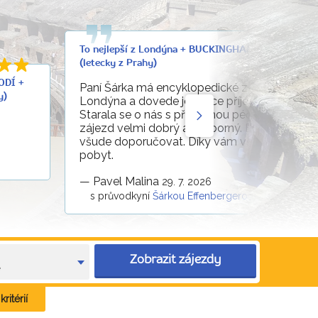
To nejlepší z Londýna + BUCKINGHAM + WINDSOR
(letecky z Prahy)
ODÍ +
Paní Šárka má encyklopedické znalosti o histo
y)
Londýna a dovede je velice příjemně předat.
Starala se o nás s příkladnou péčí a díky ní se 
zájezd velmi dobrý až výborný. Budeme vás
všude doporučovat. Díky vám všem za perfek
pobyt.
—
Pavel Malina
29. 7. 2026
s průvodkyní
Šárkou Effenbergerovou
Zobrazit zájezdy
e
ritérií