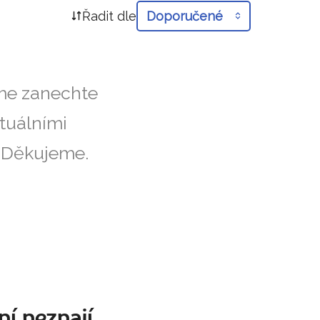
Řadit dle
Doporučené
íme zanechte
tuálními
. Děkujeme.
ní neznají