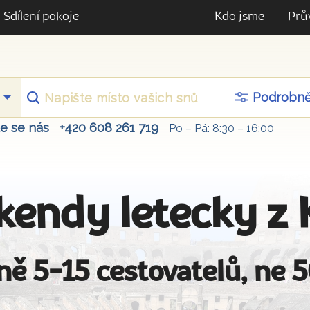
Sdílení pokoje
Kdo jsme
Prů
Podrobn
te se nás
+420 608 261 719
Po – Pá: 8:30 – 16:00
kendy letecky z 
ně 5-15 cestovatelů, ne 5