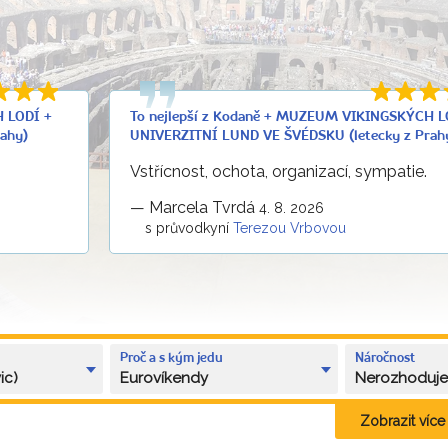
H LODÍ +
To nejlepší z Kodaně + MUZEUM VIKINGSKÝCH L
ahy)
UNIVERZITNÍ LUND VE ŠVÉDSKU (letecky z Prah
Vstřícnost, ochota, organizací, sympatie.
—
Marcela Tvrdá
4. 8. 2026
s průvodkyní
Terezou Vrbovou
Proč a s kým jedu
Náročnost
ic)
Eurovíkendy
Nerozhoduj
Zobrazit více k