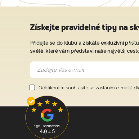
Získejte pravidelné tipy na sk
Přidejte se do klubu a získáte exkluzivní přís
světě, které vám představí naše největší cest
Odkliknutím souhlasíte se zasláním e-mailů d
150+ hodnocení
4,9
z 5