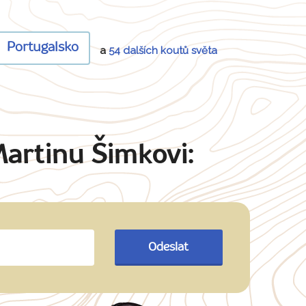
Portugalsko
a
54 dalších koutů světa
Martinu Šimkovi:
Odeslat