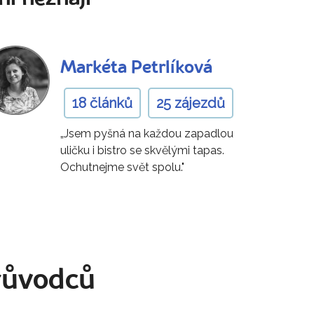
Markéta Petrlíková
18 článků
25 zájezdů
„Jsem pyšná na každou zapadlou
uličku i bistro se skvělými tapas.
Ochutnejme svět spolu."
růvodců