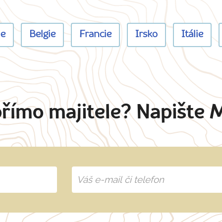
ie
Belgie
Francie
Irsko
Itálie
přímo majitele? Napište 