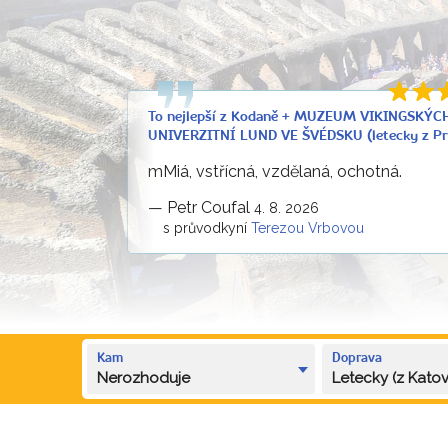
To nejlepší z Kodaně + MUZEUM VIKINGSKÝC
UNIVERZITNÍ LUND VE ŠVÉDSKU (letecky z Pr
mMiá, vstřícná, vzdělaná, ochotná.
—
Petr Coufal
4. 8. 2026
s průvodkyní
Terezou Vrbovou
Kam
Doprava
Nerozhoduje
Letecky (z Katov