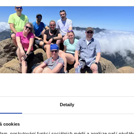
y na cestu
ůvodů, proč jet na dovolenou s námi: Zkušenosti,
Detaily
ita, dobré ceny a nejlepší průvodci!
 přečtení
á cookies
klam, poskytování funkcí sociálních médií a analýze naší návšt