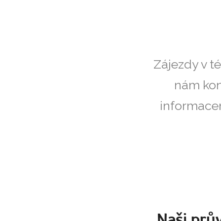
Zájezdy v t
nám kon
informacem
Naši prův