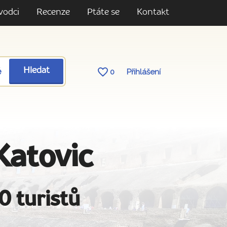
vodci
Recenze
Ptáte se
Kontakt
ě
Hledat
0
Přihlášení
Katovic
0 turistů