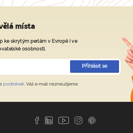
vělá místa
tup ke skrytým perlám v Evropě i ve
ovatelské osobnosti.
Přihlásit se
le
podmínek
. Váš e-mail nezneužijeme.