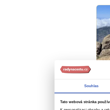
Rad
10 d
Souhlas
kval
10824
Tato webová stránka použív
K personalizaci obsahu a re